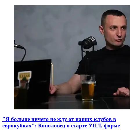
"Я больше ничего не жду от наших клубов в
еврокубках": Кополовец о старте УПЛ, форме