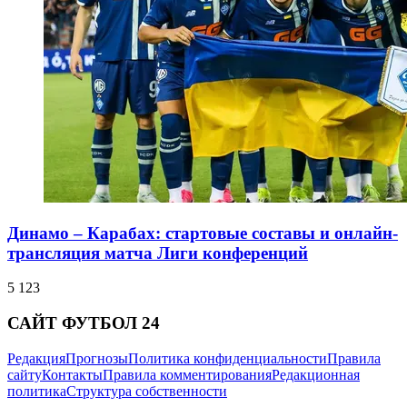
Динамо – Карабах: стартовые составы и онлайн-
трансляция матча Лиги конференций
5 123
САЙТ ФУТБОЛ 24
Редакция
Прогнозы
Политика конфиденциальности
Правила
сайту
Контакты
Правила комментирования
Редакционная
политика
Структура собственности