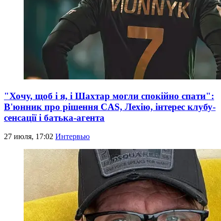
"Хочу, щоб і я, і Шахтар могли спокійно спати":
В'юнник про рішення CAS, Лехію, інтерес клубу-
сенсації і батька-агента
27 июля, 17:02
Интервью