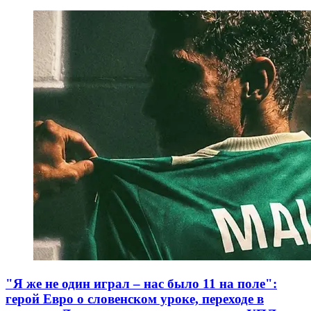
"Я же не один играл – нас было 11 на поле":
герой Евро о словенском уроке, переходе в