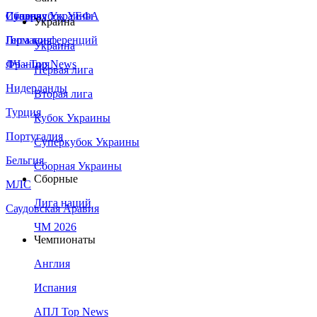
Сборная Украины
Италия
Суперкубок УЕФА
Украина
Германия
Лига конференций
Украина
Франция
ЛЧ - Top News
Первая лига
Нидерланды
Вторая лига
Турция
Кубок Украины
Португалия
Суперкубок Украины
Бельгия
Сборная Украины
Сборные
МЛС
Лига наций
Саудовская Аравия
ЧМ 2026
Чемпионаты
Англия
Испания
АПЛ Top News