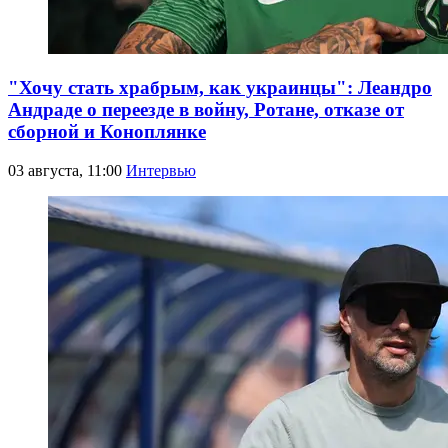
"Хочу стать храбрым, как украинцы": Леандро
Андраде о переезде в войну, Ротане, отказе от
сборной и Коноплянке
03 августа, 11:00
Интервью