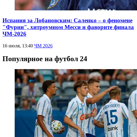
Испания за Лобановским: Саленко – о феномене
"Фурии", хитроумном Месси и фаворите финала
ЧМ-2026
16 июля, 13:40
ЧМ 2026
Популярное на футбол 24