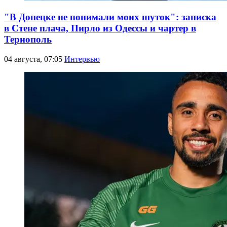
"В Донецке не понимали моих шуток": записка
в Стене плача, Пирло из Одессы и чартер в
Тернополь
04 августа, 07:05
Интервью