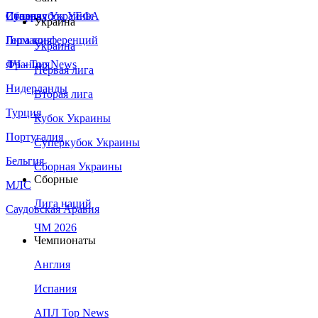
Сборная Украины
Италия
Суперкубок УЕФА
Украина
Германия
Лига конференций
Украина
Франция
ЛЧ - Top News
Первая лига
Нидерланды
Вторая лига
Турция
Кубок Украины
Португалия
Суперкубок Украины
Бельгия
Сборная Украины
Сборные
МЛС
Лига наций
Саудовская Аравия
ЧМ 2026
Чемпионаты
Англия
Испания
АПЛ Top News