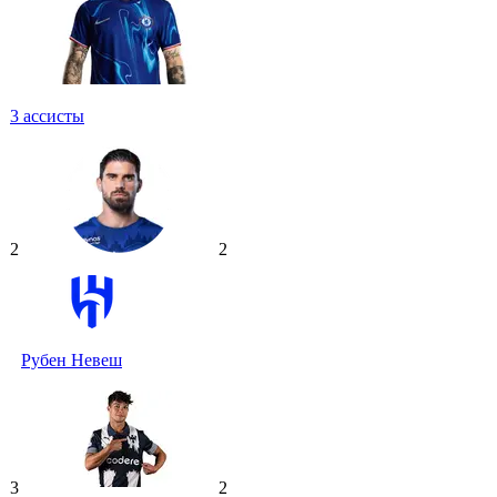
3
ассисты
2
2
Рубен Невеш
3
2