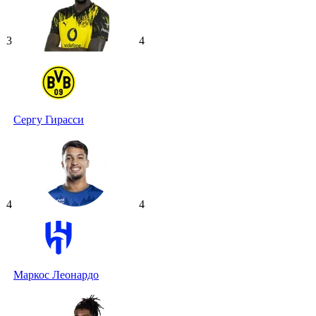
3
4
Сергу Гирасси
4
4
Маркос Леонардо