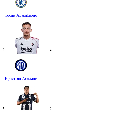
Тосин Адарабьойо
4
2
Кристьян Асллани
5
2