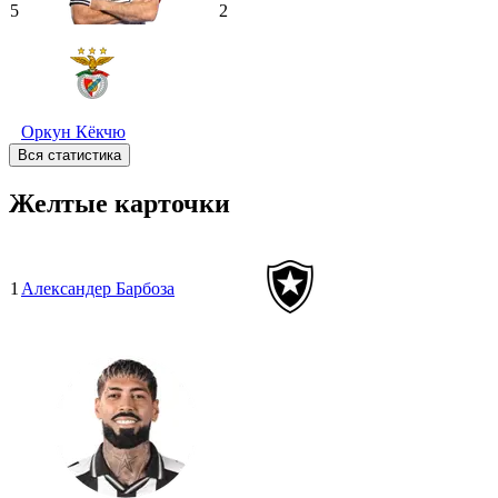
5
2
Оркун Кёкчю
Вся статистика
Желтые карточки
1
Александер Барбоза