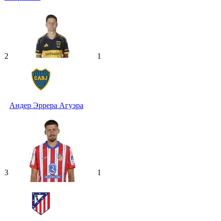
2
1
Андер Эррера Агуэра
3
1