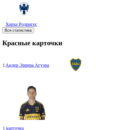
Хорхе Родригес
Вся статистика
Красные карточки
1
Андер Эррера Агуэра
1
карточка