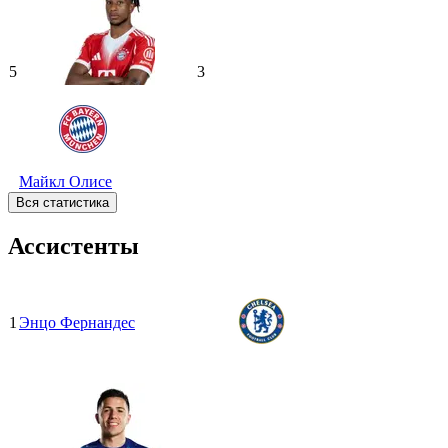
5
3
Майкл Олисе
Вся статистика
Ассистенты
1
Энцо Фернандес