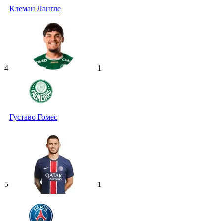
Клеман Лангле
4
1
Густаво Гомес
5
1