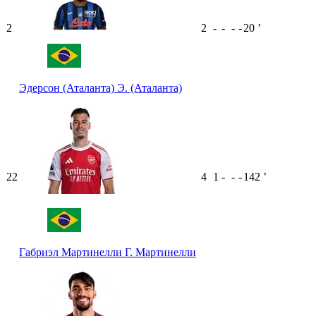
2
2
-
-
-
-
20
ʼ
Эдерсон (Аталанта)
Э. (Аталанта)
22
4
1
-
-
-
142
ʼ
Габриэл Мартинелли
Г. Мартинелли