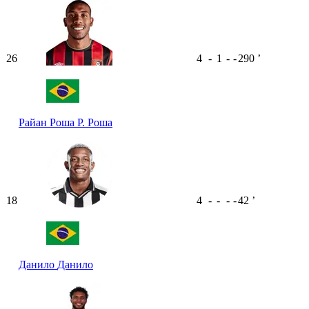
26
4
-
1
-
-
290
ʼ
Райан Роша
Р. Роша
18
4
-
-
-
-
42
ʼ
Данило
Данило