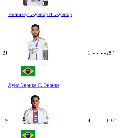
Винисиус Жуниор
В. Жуниор
21
1
-
-
-
-
28
ʼ
Луис Энрике
Л. Энрике
19
4
-
-
-
-
110
ʼ