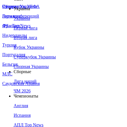
Сборная Украины
Италия
Суперкубок УЕФА
Украина
Германия
Лига конференций
Украина
Франция
ЛЧ - Top News
Первая лига
Нидерланды
Вторая лига
Турция
Кубок Украины
Португалия
Суперкубок Украины
Бельгия
Сборная Украины
Сборные
МЛС
Лига наций
Саудовская Аравия
ЧМ 2026
Чемпионаты
Англия
Испания
АПЛ Top News