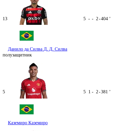
13
5
-
-
2
-
404
ʼ
Данило да Силва
Д. Д. Силва
полузащитник
5
5
1
-
2
-
381
ʼ
Каземиро
Каземиро