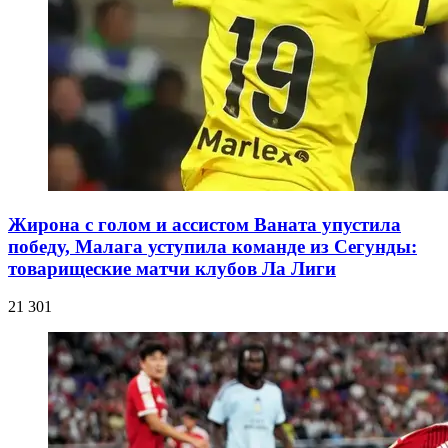
Жирона с голом и ассистом Ваната упустила
победу, Малага уступила команде из Сегунды:
товарищеские матчи клубов Ла Лиги
21 301