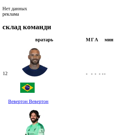
Нет данных
реклама
склад команди
вратарь
М
Г
А
мин
12
-
-
-
-
-
-
Вевертон
Вевертон