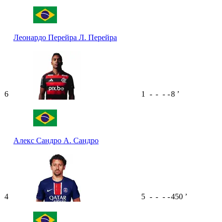
Леонардо Перейра
Л. Перейра
6
1
-
-
-
-
8
ʼ
Алекс Сандро
А. Сандро
4
5
-
-
-
-
450
ʼ