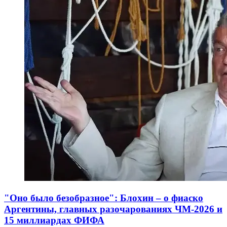
"Оно было безобразное": Блохин – о фиаско
Аргентины, главных разочарованиях ЧМ-2026 и
15 миллиардах ФИФА