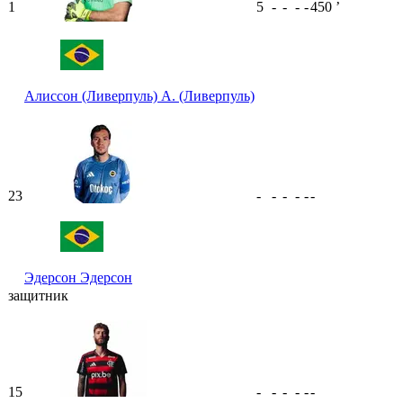
1
5
-
-
-
-
450
ʼ
Алиссон (Ливерпуль)
А. (Ливерпуль)
23
-
-
-
-
-
-
Эдерсон
Эдерсон
защитник
15
-
-
-
-
-
-