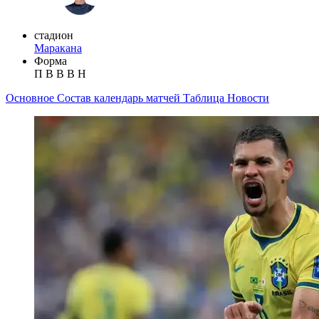
стадион
Маракана
Форма
П
В
В
В
Н
Основное
Состав
календарь матчей
Таблица
Новости