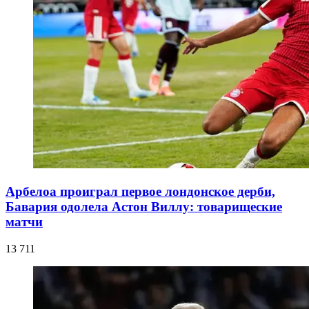
Арбелоа проиграл первое лондонское дерби,
Бавария одолела Астон Виллу: товарищеские
матчи
13 711