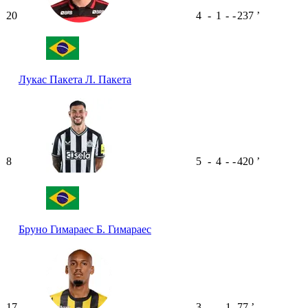
20
4
-
1
-
-
237
ʼ
Лукас Пакета
Л. Пакета
8
5
-
4
-
-
420
ʼ
Бруно Гимараес
Б. Гимараес
17
3
-
-
1
-
77
ʼ