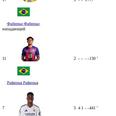
Фабиньо
Фабиньо
нападающий
11
2
-
-
-
-
130
ʼ
Рафинья
Рафинья
7
5
4
1
-
-
441
ʼ