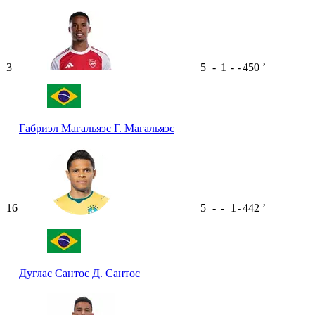
3
5
-
1
-
-
450
ʼ
Габриэл Магальяэс
Г. Магальяэс
16
5
-
-
1
-
442
ʼ
Дуглас Сантос
Д. Сантос