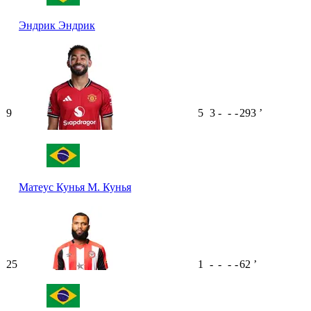
Эндрик
Эндрик
9
5
3
-
-
-
293
ʼ
Матеус Кунья
М. Кунья
25
1
-
-
-
-
62
ʼ