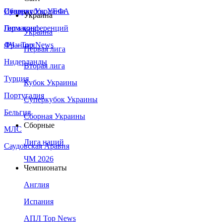
Сборная Украины
Италия
Суперкубок УЕФА
Украина
Германия
Лига конференций
Украина
Франция
ЛЧ - Top News
Первая лига
Нидерланды
Вторая лига
Турция
Кубок Украины
Португалия
Суперкубок Украины
Бельгия
Сборная Украины
Сборные
МЛС
Лига наций
Саудовская Аравия
ЧМ 2026
Чемпионаты
Англия
Испания
АПЛ Top News