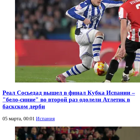
Реал Сосьедад вышел в финал Кубка Испании –
"бело-синие" во второй раз одолели Атлетик в
баскском дерби
05 марта, 00:01
Испания