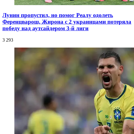
Лунин пропустил, но помог Реалу одолеть
Ференцварош, Жирона с 2 украинцами потеряла
победу над аутсайдером 3-й лиги
3 293