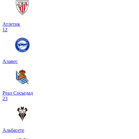
Атлетик
1
2
Алавес
Реал Сосьедад
2
3
Альбасете