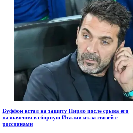
Буффон встал на защиту Пирло после срыва его
назначения в сборную Италии из-за связей с
россиянами