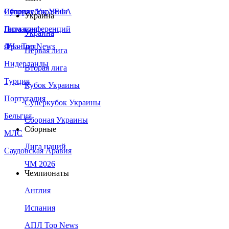
Сборная Украины
Италия
Суперкубок УЕФА
Украина
Германия
Лига конференций
Украина
Франция
ЛЧ - Top News
Первая лига
Нидерланды
Вторая лига
Турция
Кубок Украины
Португалия
Суперкубок Украины
Бельгия
Сборная Украины
Сборные
МЛС
Лига наций
Саудовская Аравия
ЧМ 2026
Чемпионаты
Англия
Испания
АПЛ Top News