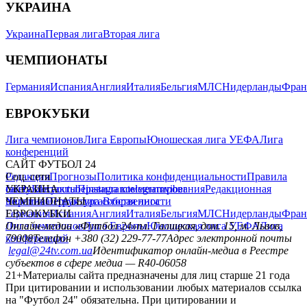
УКРАИНА
Украина
Первая лига
Вторая лига
ЧЕМПИОНАТЫ
Германия
Испания
Англия
Италия
Бельгия
МЛС
Нидерланды
Фран
ЕВРОКУБКИ
Лига чемпионов
Лига Европы
Юношеская лига УЕФА
Лига
конференций
САЙТ ФУТБОЛ 24
Редакция
Соц. сети
Прогнозы
Политика конфиденциальности
Правила
сайту
facebook
УКРАИНА
Контакты
x
youtube
Правила комментирования
instagram
telegram
viber
Редакционная
политика
Украина
ЧЕМПИОНАТЫ
Первая лига
Структура собственности
Вторая лига
Германия
ЕВРОКУБКИ
Испания
Англия
Италия
Бельгия
МЛС
Нидерланды
Фран
Лига чемпионов
Онлайн-медиа «Футбол 24»
Лига Европы
пл. Галицкая, дом. 15, м. Львов,
Юношеская лига УЕФА
Лига
конференций
79008
Телефон +380 (32) 229-77-77
Адрес электронной почты
legal@24tv.com.ua
Идентификатор онлайн-медиа в Реестре
субъектов в сфере медиа — R40-06058
21+
Материалы сайта предназначены для лиц старше 21 года
При цитировании и использовании любых материалов ссылка
на "Футбол 24" обязательна. При цитировании и