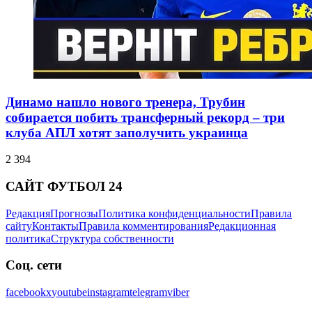
Динамо нашло нового тренера, Трубин
собирается побить трансферный рекорд – три
клуба АПЛ хотят заполучить украинца
2 394
САЙТ ФУТБОЛ 24
Редакция
Прогнозы
Политика конфиденциальности
Правила
сайту
Контакты
Правила комментирования
Редакционная
политика
Структура собственности
Соц. сети
facebook
x
youtube
instagram
telegram
viber