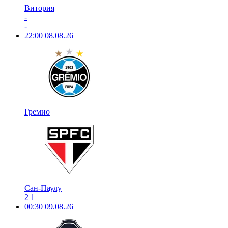
Витория
-
-
22:00
08.08.26
Гремио
Сан-Паулу
2
1
00:30
09.08.26