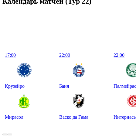
Календарь матчей
(Тур 22)
17:00
22:00
22:00
Крузейро
Баия
Палмейра
Мирасол
Васко да Гама
Интернась