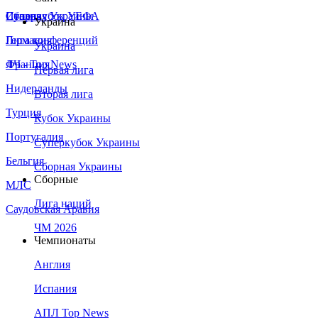
Сборная Украины
Италия
Суперкубок УЕФА
Украина
Германия
Лига конференций
Украина
Франция
ЛЧ - Top News
Первая лига
Нидерланды
Вторая лига
Турция
Кубок Украины
Португалия
Суперкубок Украины
Бельгия
Сборная Украины
Сборные
МЛС
Лига наций
Саудовская Аравия
ЧМ 2026
Чемпионаты
Англия
Испания
АПЛ Top News