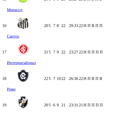
Мирасол
16
20
5
7
8
22
29:33
22
Н
П
В
П
П
Сантос
17
21
5
7
9
22
23:27
22
Н
П
П
П
П
Интернасьйонал
18
22
5
7
10
22
26:36
22
Н
П
В
П
В
Ремо
19
20
5
6
9
21
23:31
21
Н
П
П
П
П