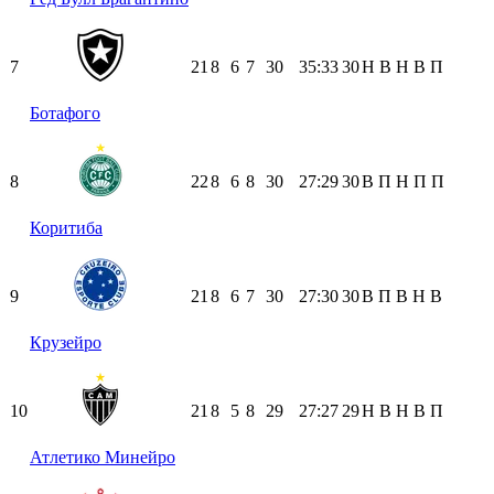
7
21
8
6
7
30
35:33
30
Н
В
Н
В
П
Ботафого
8
22
8
6
8
30
27:29
30
В
П
Н
П
П
Коритиба
9
21
8
6
7
30
27:30
30
В
П
В
Н
В
Крузейро
10
21
8
5
8
29
27:27
29
Н
В
Н
В
П
Атлетико Минейро