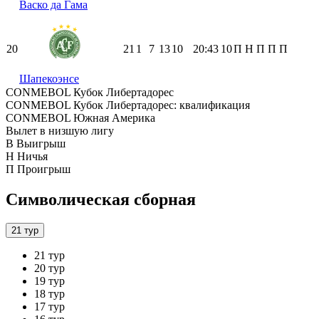
Васко да Гама
20
21
1
7
13
10
20:43
10
П
Н
П
П
П
Шапекоэнсе
CONMEBOL Кубок Либертадорес
CONMEBOL Кубок Либертадорес: квалификация
CONMEBOL Южная Америка
Вылет в низшую лигу
В
Выигрыш
Н
Ничья
П
Проигрыш
Символическая сборная
21 тур
21 тур
20 тур
19 тур
18 тур
17 тур