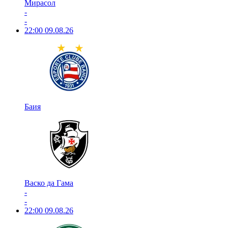
Мирасол
-
-
22:00
09.08.26
Баия
Васко да Гама
-
-
22:00
09.08.26