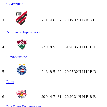
Фламенго
3
21
11
4
6
37
28:19
37
Н
В
В
В
В
Атлетіко Паранаэнсе
4
22
9
8
5
35
31:26
35
Н
Н
Н
Н
Н
Флуминенсе
5
21
8
8
5
32
29:25
32
Н
Н
Н
В
В
Баия
6
20
9
4
7
31
26:20
31
Н
Н
В
В
В
Ред Булл Брагантино