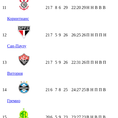
11
21
7
8
6
29
22:20
29
Н
Н
В
В
В
Коринтианс
12
21
7
5
9
26
26:25
26
П
Н
П
П
Н
Сан-Паулу
13
21
7
5
9
26
22:31
26
П
П
Н
В
П
Витория
14
21
6
7
8
25
24:27
25
В
Н
П
П
В
Гремио
15
20
6
5
9
23
23:27
23
В
Н
В
П
В