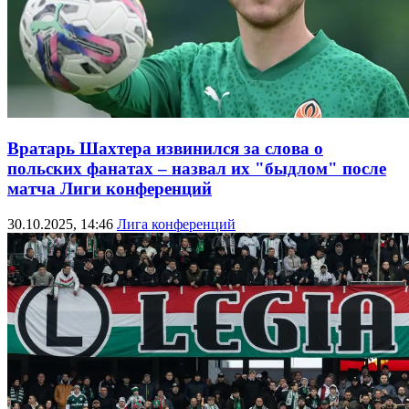
Вратарь Шахтера извинился за слова о
польских фанатах – назвал их "быдлом" после
матча Лиги конференций
30.10.2025, 14:46
Лига конференций