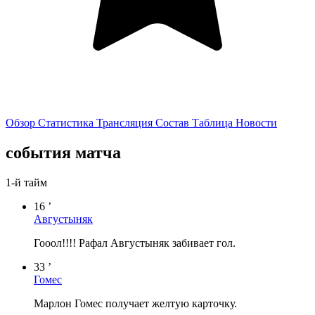
Обзор
Статистика
Трансляция
Состав
Таблица
Новости
события матча
1-й тайм
16 ’
Августыняк
Гооол!!!! Рафал Августыняк забивает гол.
33 ’
Гомес
Марлон Гомес получает желтую карточку.