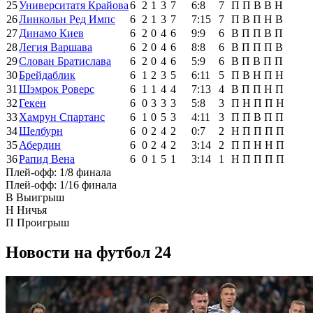
25
Университатя Крайова
6
2
1
3
7
6:8
7
П
П
В
В
Н
26
Линкольн Ред Импс
6
2
1
3
7
7:15
7
П
В
П
Н
В
27
Динамо Киев
6
2
0
4
6
9:9
6
В
П
П
В
П
28
Легия Варшава
6
2
0
4
6
8:8
6
В
П
П
П
В
29
Слован Братислава
6
2
0
4
6
5:9
6
В
П
В
П
П
30
Брейдаблик
6
1
2
3
5
6:11
5
П
В
Н
П
Н
31
Шэмрок Роверс
6
1
1
4
4
7:13
4
В
П
П
Н
П
32
Гекен
6
0
3
3
3
5:8
3
П
Н
П
П
Н
33
Хамрун Спартанс
6
1
0
5
3
4:11
3
П
П
В
П
П
34
Шелбурн
6
0
2
4
2
0:7
2
Н
П
П
П
П
35
Абердин
6
0
2
4
2
3:14
2
П
П
Н
Н
П
36
Рапид Вена
6
0
1
5
1
3:14
1
Н
П
П
П
П
Плей-офф: 1/8 финала
Плей-офф: 1/16 финала
В
Выигрыш
Н
Ничья
П
Проигрыш
Новости на футбол 24