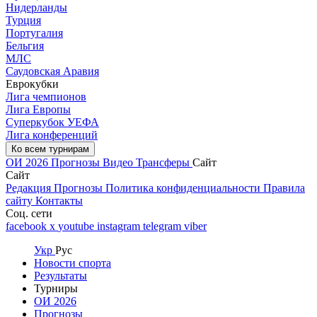
Нидерланды
Турция
Португалия
Бельгия
МЛС
Саудовская Аравия
Еврокубки
Лига чемпионов
Лига Европы
Суперкубок УЕФА
Лига конференций
Ко всем турнирам
ОИ 2026
Прогнозы
Видео
Трансферы
Сайт
Сайт
Редакция
Прогнозы
Политика конфиденциальности
Правила
сайту
Контакты
Соц. сети
facebook
x
youtube
instagram
telegram
viber
Укр
Рус
Новости спорта
Результаты
Турниры
ОИ 2026
Прогнозы