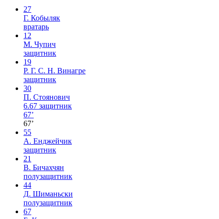
27
Г. Кобыляк
вратарь
12
М. Чупич
защитник
19
Р. Г. С. Н. Винагре
защитник
30
П. Стоянович
6.67
защитник
67’
67’
55
А. Енджейчик
защитник
21
В. Бичахчян
полузащитник
44
Д. Шиманьски
полузащитник
67