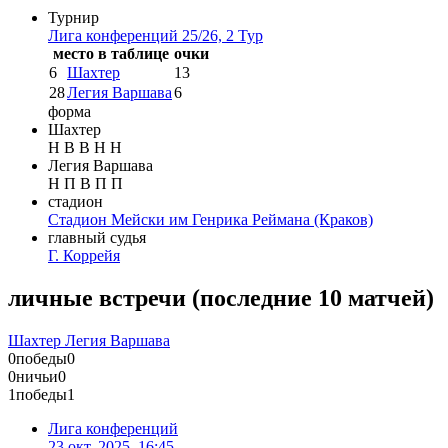
Турнир
Лига конференций 25/26, 2 Тур
место в таблице
очки
6
Шахтер
13
28
Легия Варшава
6
форма
Шахтер
Н
В
В
Н
Н
Легия Варшава
Н
П
В
П
П
стадион
Стадион Мейски им Генрика Реймана
(Краков)
главный судья
Г. Коррейя
личные встречи
(
последние 10 матчей
)
Шахтер
Легия Варшава
0
победы
0
0
ничьи
0
1
победы
1
Лига конференций
23 окт. 2025, 16:45