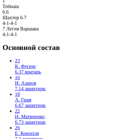
1
Тобиаш
6.6
Шахтер
6.7
4-1-4-1
7
Легия Варшава
4-1-4-1
Основной состав
23
К. Фесюн
6.37
вратарь
16
И. Азаров
7.14
защитник
18
А. Грам
6.67
защитник
22
Н. Матвиенко
6.73
защитник
26
Е. Конопля
7.2
защитник