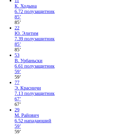
11
К. Ходына
6.72
полузащитник
85’
85’
22
Ю. Элитим
7.39
полузащитник
85’
85’
53
В. Урбаньски
6.61
полузащитник
59’
59’
77
Э. Красничи
7.13
полузащитник
67’
67’
29
М. Райович
6.52
нападающий
59’
59’