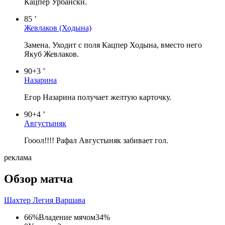
Кацпер Урбански.
85 ’
Жевлаков
(Ходына)
Замена. Уходит с поля Кацпер Ходына, вместо него
Якуб Жевлаков.
90+3 ’
Назарина
Егор Назарина получает желтую карточку.
90+4 ’
Августыняк
Гооол!!!! Рафал Августыняк забивает гол.
реклама
Обзор матча
Шахтер
Легия Варшава
66%
Владение мячом
34%