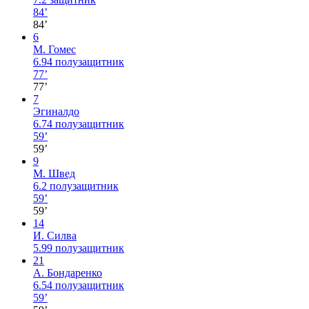
84’
84’
6
М. Гомес
6.94
полузащитник
77’
77’
7
Эгиналдо
6.74
полузащитник
59’
59’
9
М. Швед
6.2
полузащитник
59’
59’
14
И. Силва
5.99
полузащитник
21
А. Бондаренко
6.54
полузащитник
59’