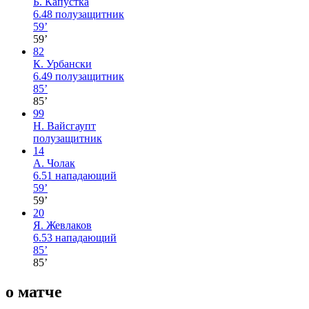
Б. Капустка
6.48
полузащитник
59’
59’
82
К. Урбански
6.49
полузащитник
85’
85’
99
Н. Вайсгаупт
полузащитник
14
А. Чолак
6.51
нападающий
59’
59’
20
Я. Жевлаков
6.53
нападающий
85’
85’
о матче