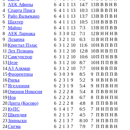
3
АЕК Афины
6
4
1
1
13
14:7
13
В
В
В
Н
В
4
Спарта Прага
6
4
1
1
13
10:3
13
В
В
В
П
Н
5
Райо Вальекано
6
4
1
1
13
13:7
13
В
В
П
В
Н
6
Шахтер
6
4
1
1
13
10:5
13
Н
В
В
В
П
7
Майнц
6
4
1
1
13
7:3
13
В
Н
П
В
В
8
АЕК Ларнака
6
3
3
0
12
7:1
12
В
Н
Н
Н
В
9
Лозанна
6
3
2
1
11
6:3
11
В
Н
П
Н
В
10
Кристал Пэлас
6
3
1
2
10
11:6
10
Н
В
П
В
П
11
Лех Познань
6
3
1
2
10
12:8
10
В
Н
В
П
П
12
Самсунспор
6
3
1
2
10
10:6
10
П
П
Н
В
В
13
Целе
6
3
1
2
10
8:7
10
Н
П
П
В
В
14
АЗ Алкмар
6
3
1
2
10
7:7
10
Н
В
В
П
В
15
Фиорентина
6
3
0
3
9
8:5
9
П
В
П
П
В
16
Риека
6
2
3
1
9
5:2
9
Н
В
Н
В
Н
17
Ягеллония
6
2
3
1
9
5:4
9
Н
П
В
Н
Н
18
Омония Никосия
6
2
2
2
8
5:4
8
П
В
В
Н
Н
19
Ноа
6
2
2
2
8
6:7
8
П
В
Н
П
Н
20
Дрита (Косово)
6
2
2
2
8
4:8
8
П
П
В
В
Н
21
КуПС
6
1
4
1
7
6:5
7
Н
Н
П
В
Н
22
Шкендия
6
2
1
3
7
4:5
7
П
В
П
Н
В
23
Зриньски
6
2
1
3
7
8:10
7
Н
П
В
П
П
24
Сигма
6
2
1
3
7
7:9
7
П
П
В
В
Н