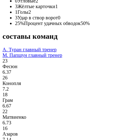
0
Угловые
2
3
Жёлтые карточки
1
1
Голы
2
3
Удар в створ ворот
0
25%
Процент удачных обводок
50%
составы команд
А. Туран
главный тренер
М. Папшун
главный тренер
23
Фесюн
6.37
26
Конопля
7.2
18
Грам
6.67
22
Матвиенко
6.73
16
Азаров
7.14