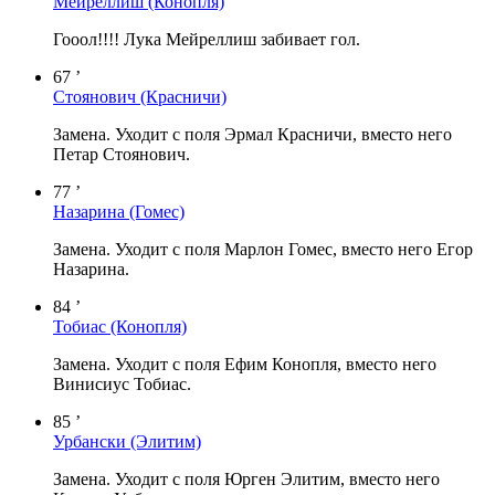
Мейреллиш
(Конопля)
Гооол!!!! Лука Мейреллиш забивает гол.
67 ’
Стоянович
(Красничи)
Замена. Уходит с поля Эрмал Красничи, вместо него
Петар Стоянович.
77 ’
Назарина
(Гомес)
Замена. Уходит с поля Марлон Гомес, вместо него Егор
Назарина.
84 ’
Тобиас
(Конопля)
Замена. Уходит с поля Ефим Конопля, вместо него
Винисиус Тобиас.
85 ’
Урбански
(Элитим)
Замена. Уходит с поля Юрген Элитим, вместо него