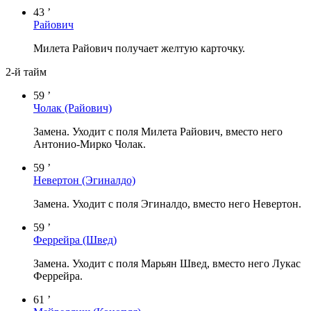
43 ’
Райович
Милета Райович получает желтую карточку.
2-й тайм
59 ’
Чолак
(Райович)
Замена. Уходит с поля Милета Райович, вместо него
Антонио-Мирко Чолак.
59 ’
Невертон
(Эгиналдо)
Замена. Уходит с поля Эгиналдо, вместо него Невертон.
59 ’
Феррейра
(Швед)
Замена. Уходит с поля Марьян Швед, вместо него Лукас
Феррейра.
61 ’