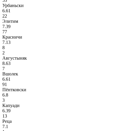
53
Урбаньски
6.61
22
Элитим
7.39
77
Красничи
7.13
8
2
Августыняк
8.63
7
Вшолек
6.61
91
Пёнтковски
6.8
3
Капуади
6.39
13
Реца
7.1