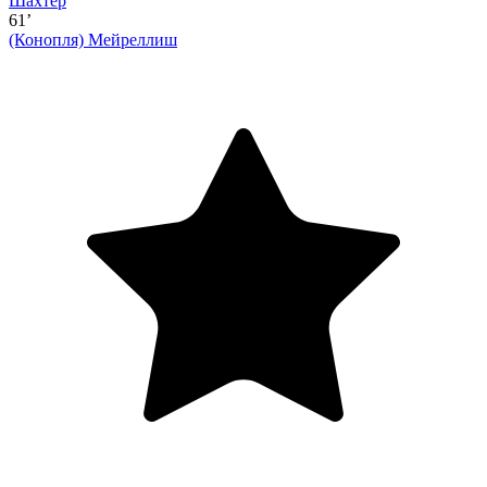
Шахтер
61’
(Конопля)
Мейреллиш