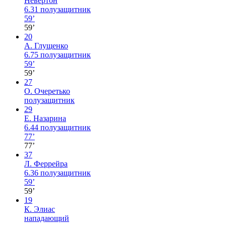
Невертон
6.31
полузащитник
59’
59’
20
А. Глущенко
6.75
полузащитник
59’
59’
27
О. Очеретько
полузащитник
29
Е. Назарина
6.44
полузащитник
77’
77’
37
Л. Феррейра
6.36
полузащитник
59’
59’
19
К. Элиас
нападающий