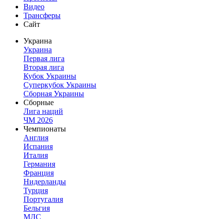
Видео
Трансферы
Сайт
Украина
Украина
Первая лига
Вторая лига
Кубок Украины
Суперкубок Украины
Сборная Украины
Сборные
Лига наций
ЧМ 2026
Чемпионаты
Англия
Испания
Италия
Германия
Франция
Нидерланды
Турция
Португалия
Бельгия
МЛС