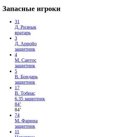
Запасные игроки
31
Д. Ризнык
вратарь
3
Д. Арройо
защитник
4
М. Сантос
защитник
5
В. Бондарь
защитник
17
В. Тобиас
6.35
защитник
84’
84’
74
М. Фарина
защитник
11