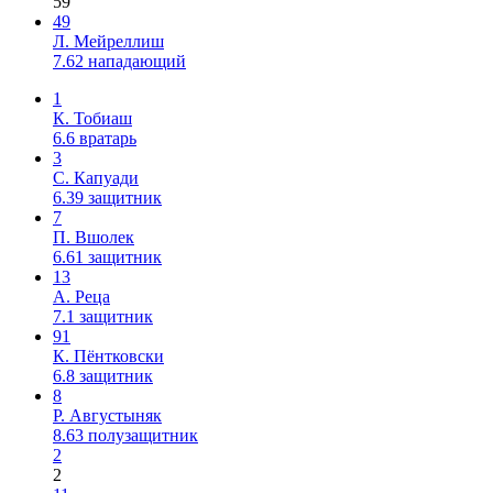
59’
49
Л. Мейреллиш
7.62
нападающий
1
К. Тобиаш
6.6
вратарь
3
С. Капуади
6.39
защитник
7
П. Вшолек
6.61
защитник
13
А. Реца
7.1
защитник
91
К. Пёнтковски
6.8
защитник
8
Р. Августыняк
8.63
полузащитник
2
2