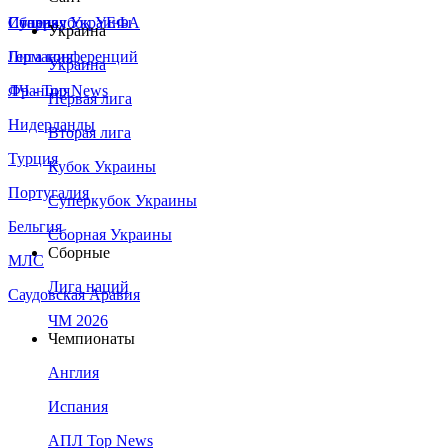
Сборная Украины
Италия
Суперкубок УЕФА
Украина
Германия
Лига конференций
Украина
Франция
ЛЧ - Top News
Первая лига
Нидерланды
Вторая лига
Турция
Кубок Украины
Португалия
Суперкубок Украины
Бельгия
Сборная Украины
Сборные
МЛС
Лига наций
Саудовская Аравия
ЧМ 2026
Чемпионаты
Англия
Испания
АПЛ Top News