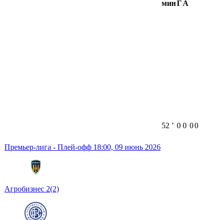
мин
Г
А
52
ʼ
0
0
0
0
Премьер-лига - Плей-офф
18:00,
09 июнь 2026
Агробизнес
2
(2)