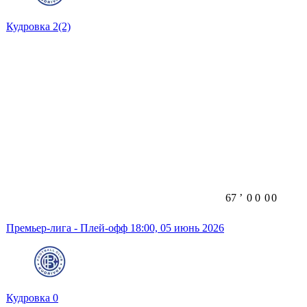
Кудровка
2
(2)
67
ʼ
0
0
0
0
Премьер-лига - Плей-офф
18:00,
05 июнь 2026
Кудровка
0