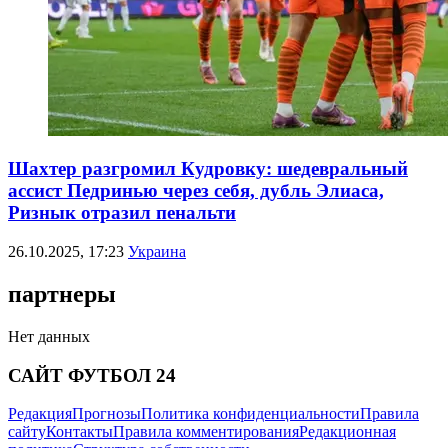
Шахтер разгромил Кудровку: шедевральный
ассист Педринью через себя, дубль Элиаса,
Ризнык отразил пенальти
26.10.2025, 17:23
Украина
партнеры
Нет данных
САЙТ ФУТБОЛ 24
Редакция
Прогнозы
Политика конфиденциальности
Правила
сайту
Контакты
Правила комментирования
Редакционная