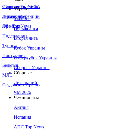
Сборная Украины
Италия
Суперкубок УЕФА
Украина
Германия
Лига конференций
Украина
Франция
ЛЧ - Top News
Первая лига
Нидерланды
Вторая лига
Турция
Кубок Украины
Португалия
Суперкубок Украины
Бельгия
Сборная Украины
Сборные
МЛС
Лига наций
Саудовская Аравия
ЧМ 2026
Чемпионаты
Англия
Испания
АПЛ Top News