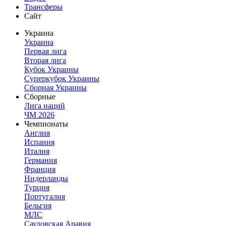
Трансферы
Сайт
Украина
Украина
Первая лига
Вторая лига
Кубок Украины
Суперкубок Украины
Сборная Украины
Сборные
Лига наций
ЧМ 2026
Чемпионаты
Англия
Испания
Италия
Германия
Франция
Нидерланды
Турция
Португалия
Бельгия
МЛС
Саудовская Аравия