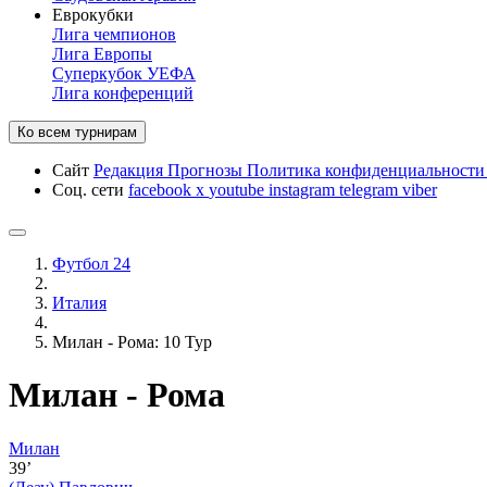
Еврокубки
Лига чемпионов
Лига Европы
Суперкубок УЕФА
Лига конференций
Ко всем турнирам
Сайт
Редакция
Прогнозы
Политика конфиденциальност
Соц. сети
facebook
x
youtube
instagram
telegram
viber
Футбол 24
Италия
Милан - Рома: 10 Тур
Милан - Рома
Милан
39’