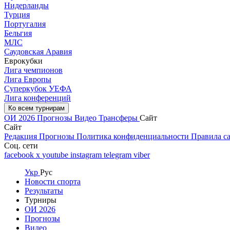
Нидерланды
Турция
Португалия
Бельгия
МЛС
Саудовская Аравия
Еврокубки
Лига чемпионов
Лига Европы
Суперкубок УЕФА
Лига конференций
Ко всем турнирам
ОИ 2026
Прогнозы
Видео
Трансферы
Сайт
Сайт
Редакция
Прогнозы
Политика конфиденциальности
Правила с
Соц. сети
facebook
x
youtube
instagram
telegram
viber
Укр
Рус
Новости спорта
Результаты
Турниры
ОИ 2026
Прогнозы
Видео