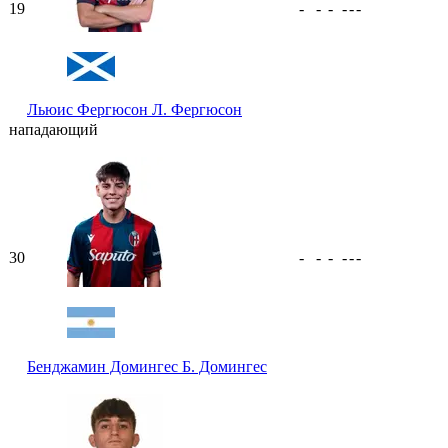
19
-
-
-
-
-
-
Льюис Фергюсон
Л. Фергюсон
нападающий
30
-
-
-
-
-
-
Бенджамин Домингес
Б. Домингес