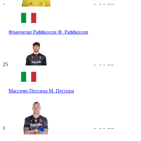
-
-
-
-
-
-
-
Франческо Раффаэлли
Ф. Раффаэлли
25
-
-
-
-
-
-
Массимо Пессина
М. Пессина
1
-
-
-
-
-
-