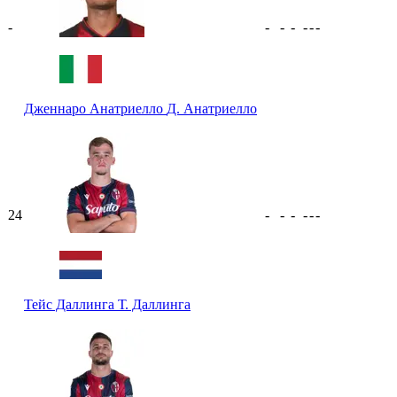
-
-
-
-
-
-
-
Дженнаро Анатриелло
Д. Анатриелло
24
-
-
-
-
-
-
Тейс Даллинга
Т. Даллинга