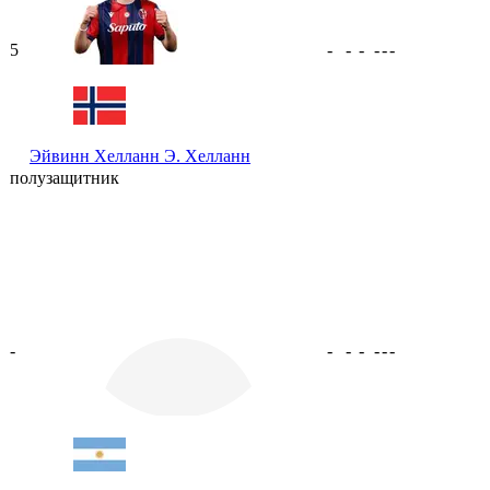
5
-
-
-
-
-
-
Эйвинн Хелланн
Э. Хелланн
полузащитник
-
-
-
-
-
-
-