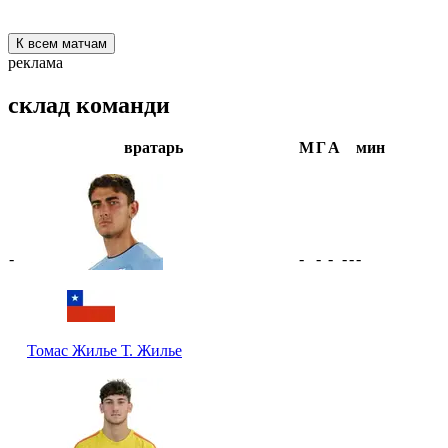
К всем матчам
реклама
склад команди
вратарь
М
Г
А
мин
-
-
-
-
-
-
-
Томас Жилье
Т. Жилье