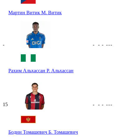
Мартин Витик
М. Витик
-
-
-
-
-
-
-
Рахим Альхассан
Р. Альхассан
15
-
-
-
-
-
-
Бодин Томашевич
Б. Томашевич