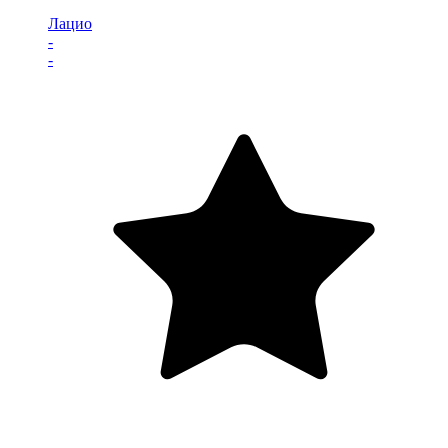
Лацио
-
-