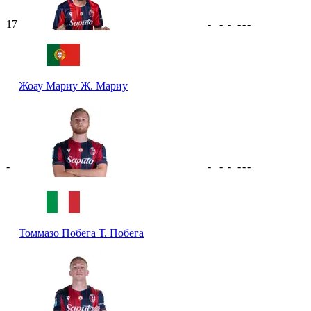
17
-
-
-
-
-
-
Жоау Мариу
Ж. Мариу
-
-
-
-
-
-
-
Томмазо Побега
Т. Побега