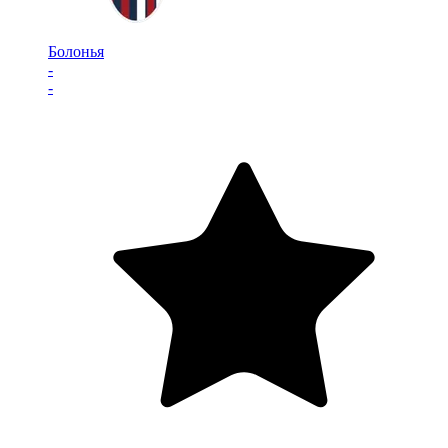
Болонья
-
-