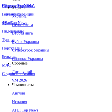
Сборная Украины
Италия
Суперкубок УЕФА
Украина
Германия
Лига конференций
Украина
Франция
ЛЧ - Top News
Первая лига
Нидерланды
Вторая лига
Турция
Кубок Украины
Португалия
Суперкубок Украины
Бельгия
Сборная Украины
Сборные
МЛС
Лига наций
Саудовская Аравия
ЧМ 2026
Чемпионаты
Англия
Испания
АПЛ Top News