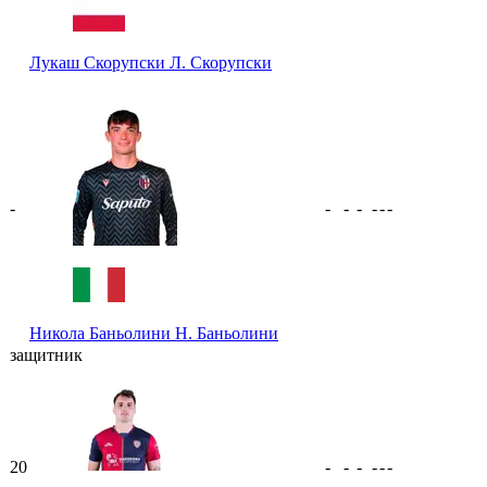
Лукаш Скорупски
Л. Скорупски
-
-
-
-
-
-
-
Никола Баньолини
Н. Баньолини
защитник
20
-
-
-
-
-
-