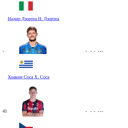
Надир Дзортеа
Н. Дзортеа
-
-
-
-
-
-
-
Хоакин Соса
Х. Соса
41
-
-
-
-
-
-