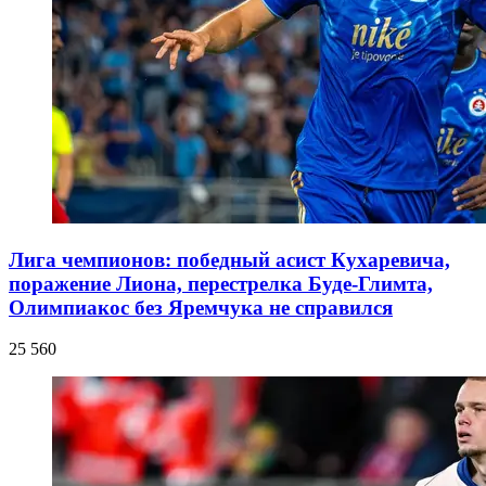
Лига чемпионов: победный асист Кухаревича,
поражение Лиона, перестрелка Буде-Глимта,
Олимпиакос без Яремчука не справился
25 560