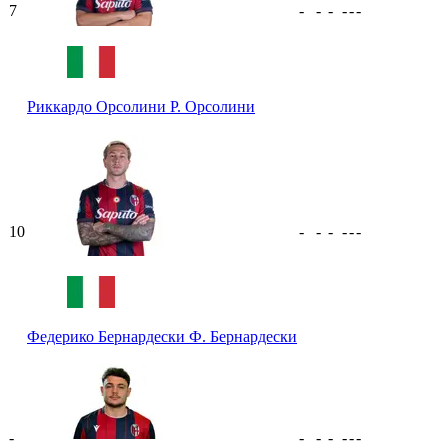
7
-
-
-
-
-
-
Риккардо Орсолини
Р. Орсолини
10
-
-
-
-
-
-
Федерико Бернардески
Ф. Бернардески
-
-
-
-
-
-
-