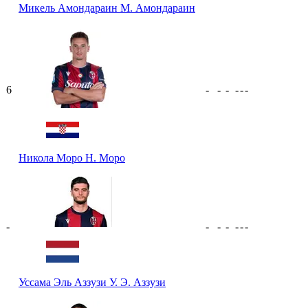
Микель Амондараин
М. Амондараин
6
-
-
-
-
-
-
Никола Моро
Н. Моро
-
-
-
-
-
-
-
Уссама Эль Аззузи
У. Э. Аззузи