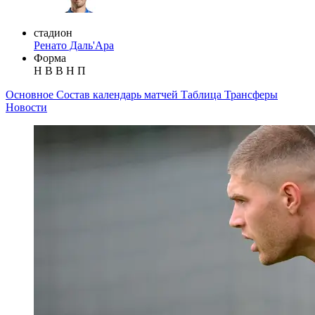
стадион
Ренато Даль'Ара
Форма
Н
В
В
Н
П
Основное
Состав
календарь матчей
Таблица
Трансферы
Новости