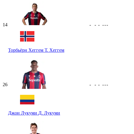
14
-
-
-
-
-
-
Торбьёрн Хеггем
Т. Хеггем
26
-
-
-
-
-
-
Джон Лукуми
Д. Лукуми