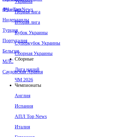
Украина
Франция
ЛЧ - Top News
Первая лига
Нидерланды
Вторая лига
Турция
Кубок Украины
Португалия
Суперкубок Украины
Бельгия
Сборная Украины
Сборные
МЛС
Лига наций
Саудовская Аравия
ЧМ 2026
Чемпионаты
Англия
Испания
АПЛ Top News
Италия