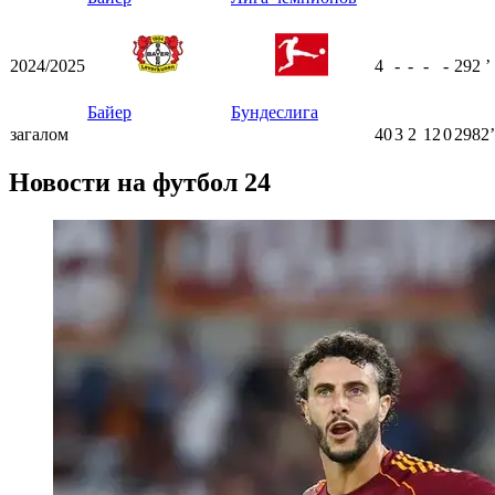
2024/2025
4
-
-
-
-
292
ʼ
Байер
Бундеслига
загалом
40
3
2
12
0
2982ʼ
Новости на футбол 24