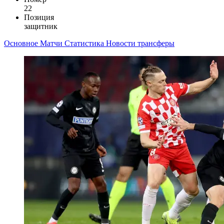
22
Позиция
защитник
Основное
Матчи
Статистика
Новости
трансферы