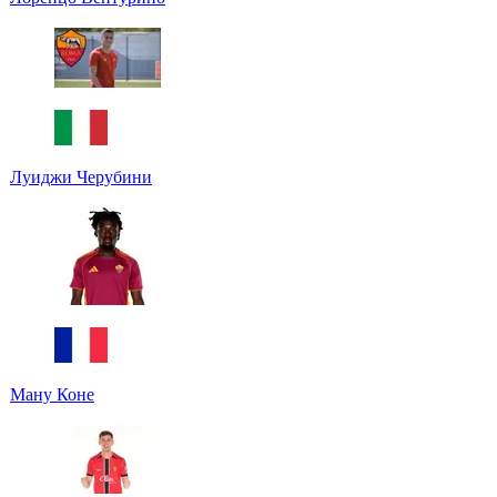
Луиджи Черубини
Ману Коне