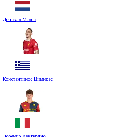
Дониэлл Мален
Константинос Цимикас
Лоренцо Вентурино