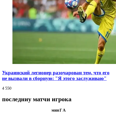
Украинский легионер разочарован тем, что его
не вызвали в сборную: "Я этого заслуживаю"
4 550
последниу матчи игрока
мин
Г
А