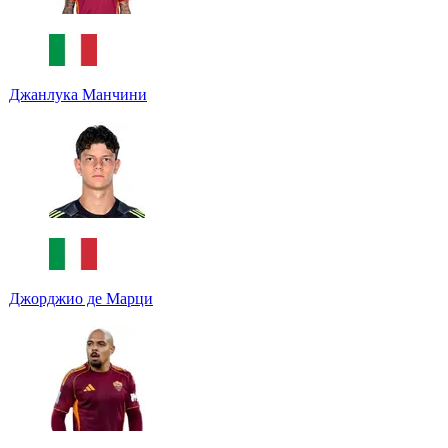
Джанлука Манчини
Джорджио де Марци