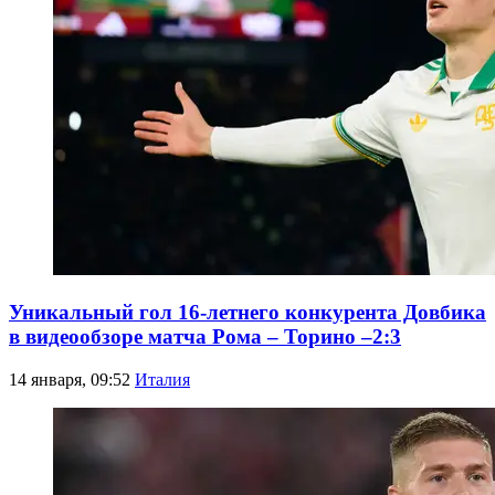
Уникальный гол 16-летнего конкурента Довбика
в видеообзоре матча Рома – Торино –2:3
14 января, 09:52
Италия