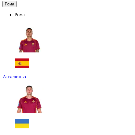
Рома
Рома
Анхелиньо