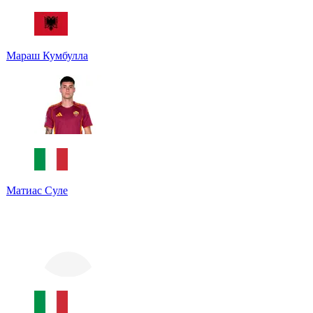
Мараш Кумбулла
Матиас Суле