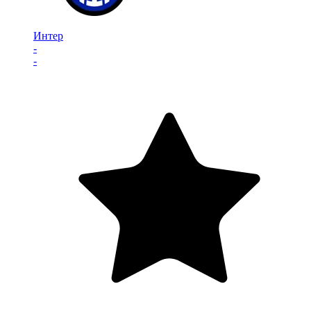
Интер
-
-