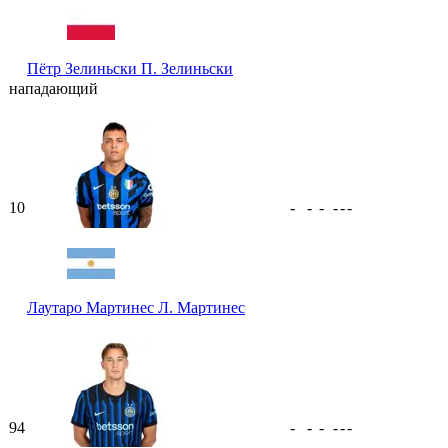
Пётр Зелиньски
П. Зелиньски
нападающий
10
-
-
-
-
-
-
Лаутаро Мартинес
Л. Мартинес
94
-
-
-
-
-
-