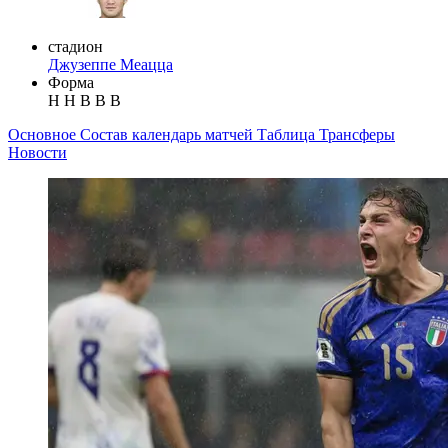
стадион
Джузеппе Меацца
Форма
Н
Н
В
В
В
Основное
Состав
календарь матчей
Таблица
Трансферы
Новости