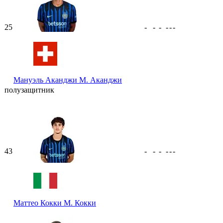
25
-
-
-
-
-
-
Мануэль Аканджи
М. Аканджи
полузащитник
43
-
-
-
-
-
-
Маттео Кокки
М. Кокки