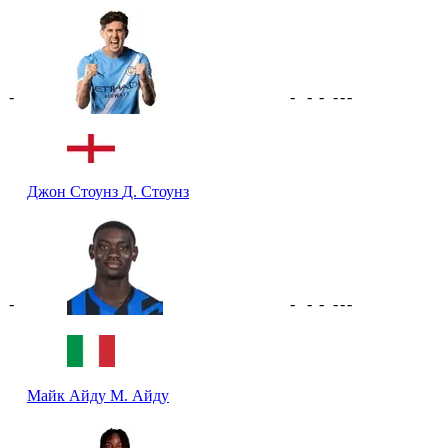
-
-
-
-
-
-
-
Джон Стоунз
Д. Стоунз
-
-
-
-
-
-
-
Майк Айду
М. Айду