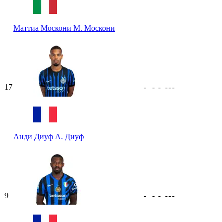
Маттиа Москони
М. Москони
17
-
-
-
-
-
-
Анди Диуф
А. Диуф
9
-
-
-
-
-
-