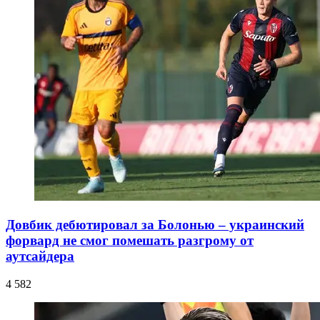
Довбик дебютировал за Болонью – украинский
форвард не смог помешать разгрому от
аутсайдера
4 582