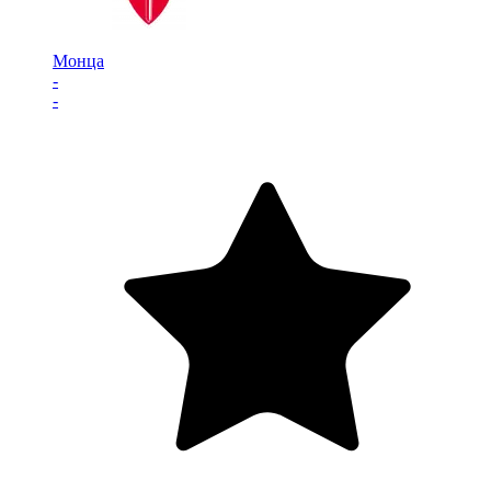
Монца
-
-