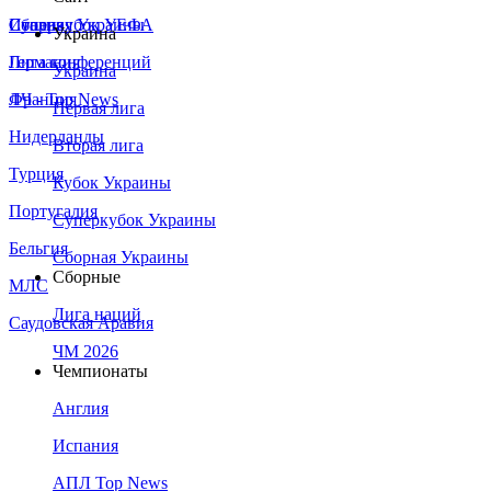
Сборная Украины
Италия
Суперкубок УЕФА
Украина
Германия
Лига конференций
Украина
Франция
ЛЧ - Top News
Первая лига
Нидерланды
Вторая лига
Турция
Кубок Украины
Португалия
Суперкубок Украины
Бельгия
Сборная Украины
Сборные
МЛС
Лига наций
Саудовская Аравия
ЧМ 2026
Чемпионаты
Англия
Испания
АПЛ Top News