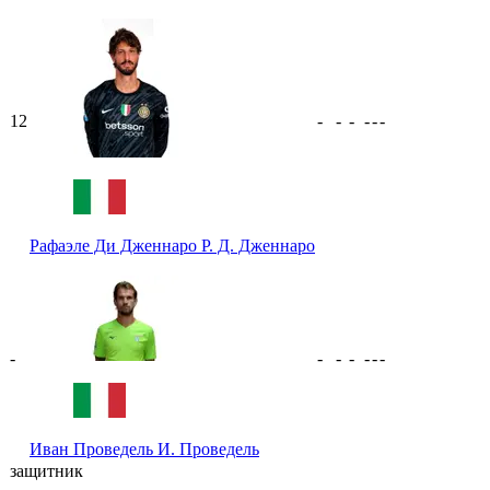
12
-
-
-
-
-
-
Рафаэле Ди Дженнаро
Р. Д. Дженнаро
-
-
-
-
-
-
-
Иван Проведель
И. Проведель
защитник