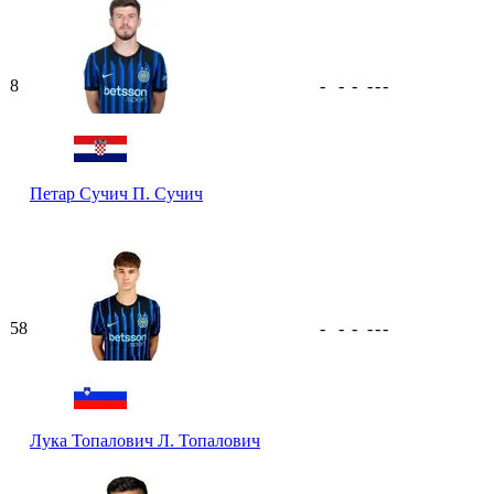
8
-
-
-
-
-
-
Петар Сучич
П. Сучич
58
-
-
-
-
-
-
Лука Топалович
Л. Топалович