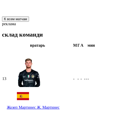
К всем матчам
реклама
склад команди
вратарь
М
Г
А
мин
13
-
-
-
-
-
-
Жозеп Мартинес
Ж. Мартинес