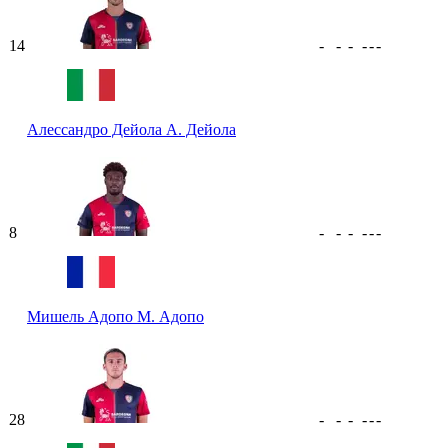
14
-
-
-
-
-
-
Алессандро Дейола
А. Дейола
8
-
-
-
-
-
-
Мишель Адопо
М. Адопо
28
-
-
-
-
-
-