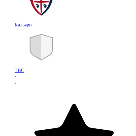
Кальяри
TBC
-
-