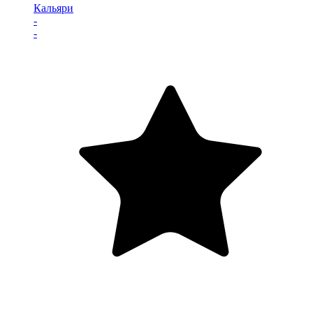
Кальяри
-
-