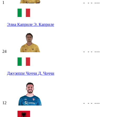
1
-
-
-
-
-
-
Элиа Каприле
Э. Каприле
24
-
-
-
-
-
-
Джузеппе Чоччи
Д. Чоччи
12
-
-
-
-
-
-