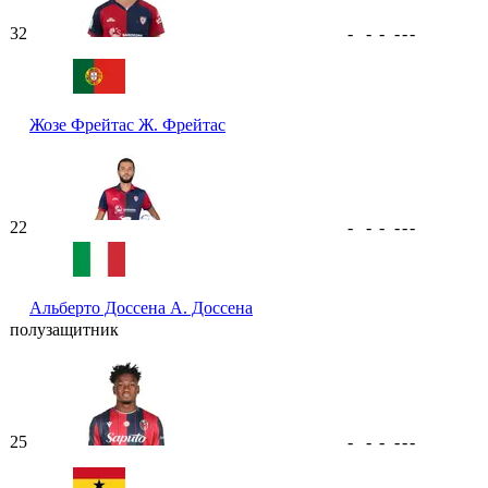
32
-
-
-
-
-
-
Жозе Фрейтас
Ж. Фрейтас
22
-
-
-
-
-
-
Альберто Доссена
А. Доссена
полузащитник
25
-
-
-
-
-
-