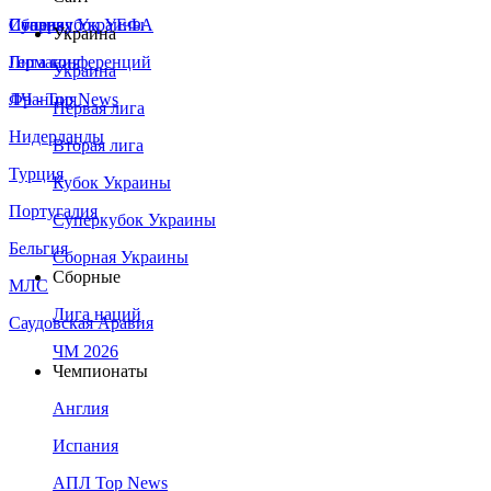
Сборная Украины
Италия
Суперкубок УЕФА
Украина
Германия
Лига конференций
Украина
Франция
ЛЧ - Top News
Первая лига
Нидерланды
Вторая лига
Турция
Кубок Украины
Португалия
Суперкубок Украины
Бельгия
Сборная Украины
Сборные
МЛС
Лига наций
Саудовская Аравия
ЧМ 2026
Чемпионаты
Англия
Испания
АПЛ Top News