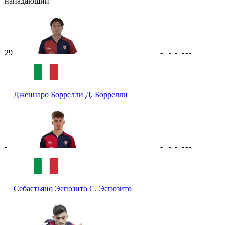
нападающий
29
-
-
-
-
-
-
Дженнаро Боррелли
Д. Боррелли
-
-
-
-
-
-
-
Себастьяно Эспозито
С. Эспозито