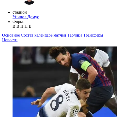
стадион
Унипол Домус
Форма
В
В
П
Н
В
Основное
Состав
календарь матчей
Таблица
Трансферы
Новости