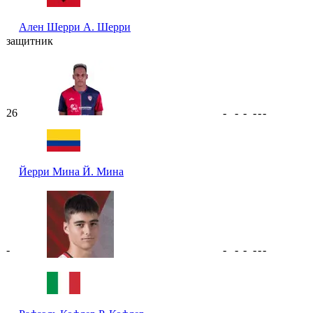
Ален Шерри
А. Шерри
защитник
26
-
-
-
-
-
-
Йерри Мина
Й. Мина
-
-
-
-
-
-
-