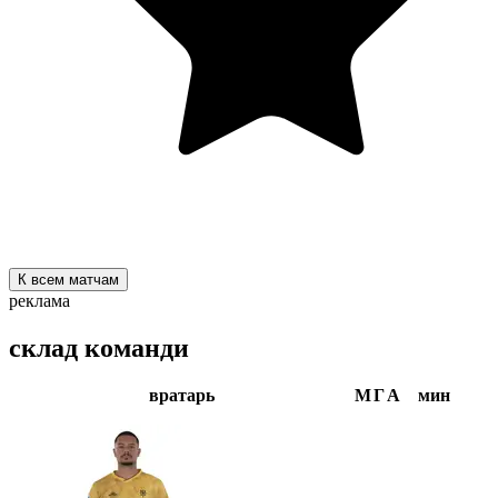
К всем матчам
реклама
склад команди
вратарь
М
Г
А
мин