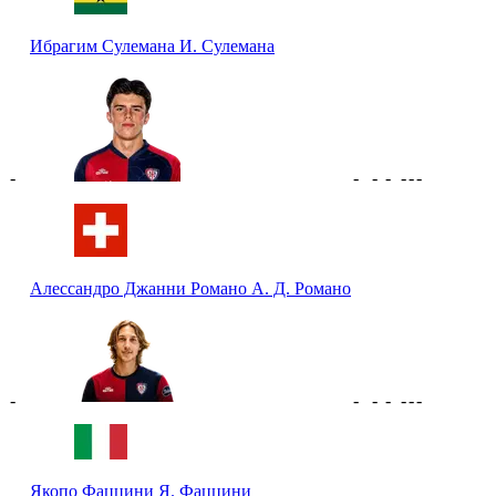
Ибрагим Сулемана
И. Сулемана
-
-
-
-
-
-
-
Алессандро Джанни Романо
А. Д. Романо
-
-
-
-
-
-
-
Якопо Фаццини
Я. Фаццини