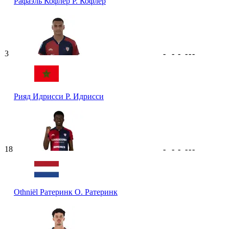
Рафаэль Кофлер
Р. Кофлер
3
-
-
-
-
-
-
Рияд Идрисси
Р. Идрисси
18
-
-
-
-
-
-
Othniël Ратеринк
O. Ратеринк