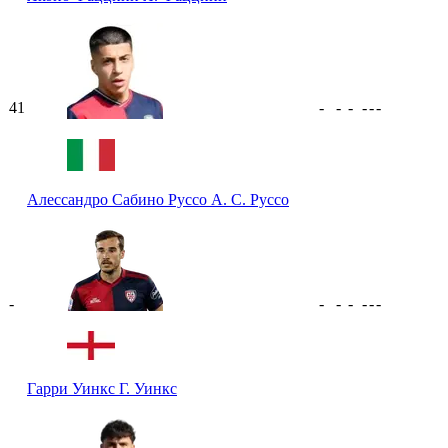
41
-
-
-
-
-
-
Алессандро Сабино Руссо
А. С. Руссо
-
-
-
-
-
-
-
Гарри Уинкс
Г. Уинкс