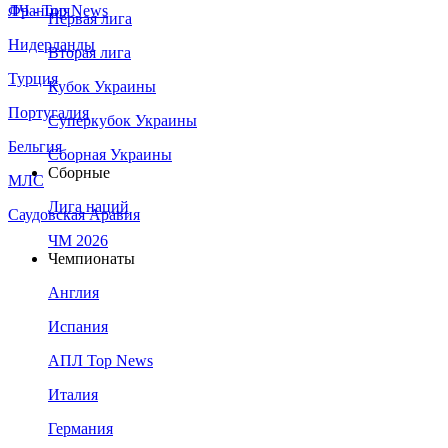
Франция
ЛЧ - Top News
Первая лига
Нидерланды
Вторая лига
Турция
Кубок Украины
Португалия
Суперкубок Украины
Бельгия
Сборная Украины
Сборные
МЛС
Лига наций
Саудовская Аравия
ЧМ 2026
Чемпионаты
Англия
Испания
АПЛ Top News
Италия
Германия