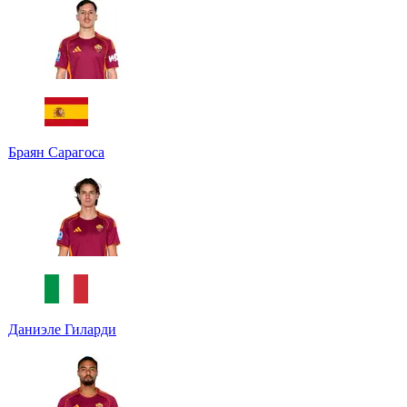
Браян Сарагоса
Даниэле Гиларди