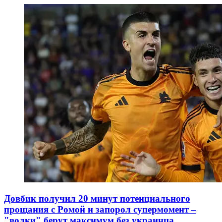
Довбик получил 20 минут потенциального
прощания с Ромой и запорол супермомент –
"волки" берут максимум без украинца