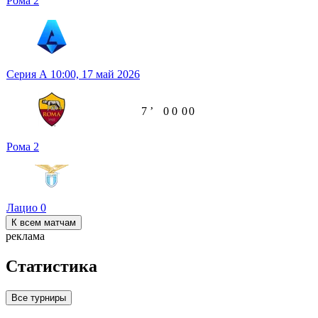
Рома
2
Серия А
10:00,
17 май 2026
7
ʼ
0
0
0
0
Рома
2
Лацио
0
К всем матчам
реклама
Статистика
Все турниры