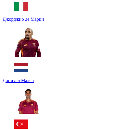
Джорджио де Марци
Дониэлл Мален