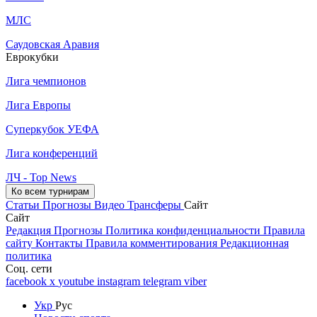
МЛС
Саудовская Аравия
Еврокубки
Лига чемпионов
Лига Европы
Суперкубок УЕФА
Лига конференций
ЛЧ - Top News
Ко всем турнирам
Статьи
Прогнозы
Видео
Трансферы
Сайт
Сайт
Редакция
Прогнозы
Политика конфиденциальности
Правила
сайту
Контакты
Правила комментирования
Редакционная
политика
Соц. сети
facebook
x
youtube
instagram
telegram
viber
Укр
Рус