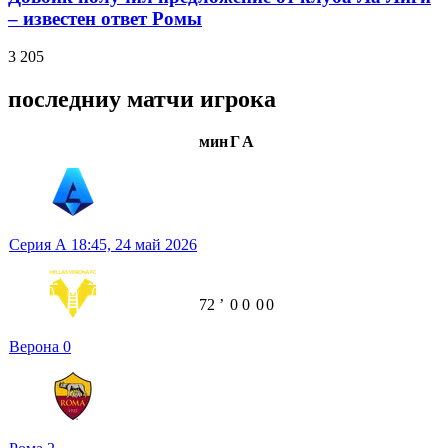
– известен ответ Ромы
3 205
последниу матчи игрока
мин
Г
А
Серия А
18:45,
24 май 2026
72
ʼ
0
0
0
0
Верона
0