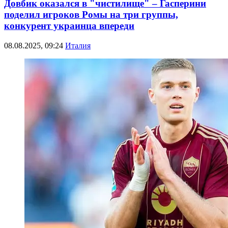
Довбик оказался в "чистилище" – Гасперини
поделил игроков Ромы на три группы,
конкурент украинца впереди
08.08.2025, 09:24
Италия