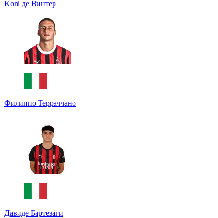
Koni де Винтер
Филиппо Терраччано
Давиде Бартезаги