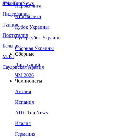
Франция
ЛЧ - Top News
Первая лига
Нидерланды
Вторая лига
Турция
Кубок Украины
Португалия
Суперкубок Украины
Бельгия
Сборная Украины
Сборные
МЛС
Лига наций
Саудовская Аравия
ЧМ 2026
Чемпионаты
Англия
Испания
АПЛ Top News
Италия
Германия