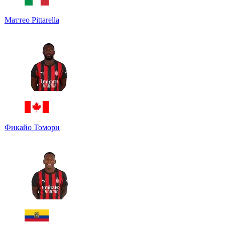
Маттео Pittarella
Фикайо Томори