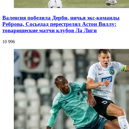
Валенсия победила Дерби, ничья экс-команды
Реброва, Сосьедад перестрелял Астон Виллу:
товарищеские матчи клубов Ла Лиги
10 996