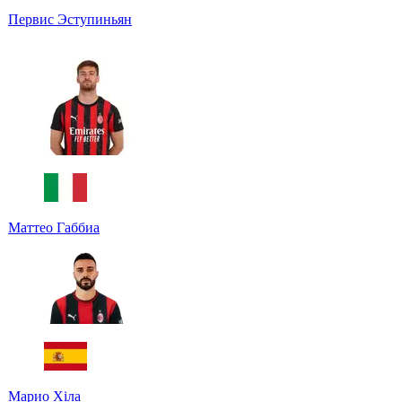
Первис Эступиньян
Маттео Габбиа
Марио Хіла