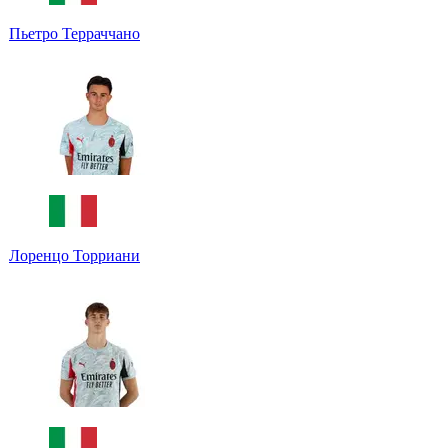
Пьетро Терраччано
Лоренцо Торриани