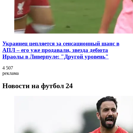
Украинец цепляется за сенсационный шанс в
АПЛ – его уже продавали, звезда дебюта
Ираолы в Ливерпуле: "Другой уровень"
4 507
реклама
Новости на футбол 24