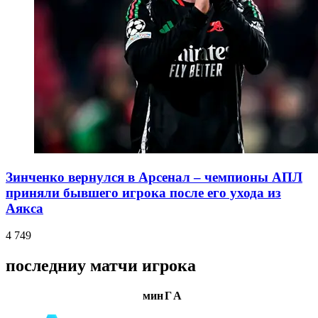
Зинченко вернулся в Арсенал – чемпионы АПЛ
приняли бывшего игрока после его ухода из
Аякса
4 749
последниу матчи игрока
мин
Г
А