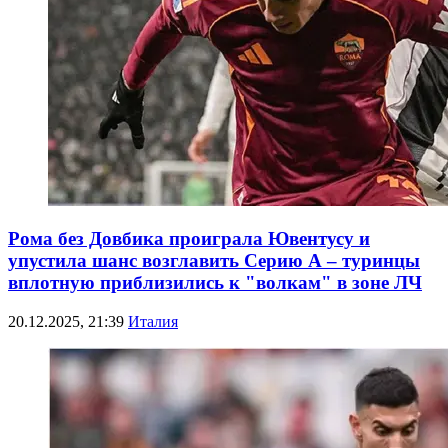
Рома без Довбика проиграла Ювентусу и
упустила шанс возглавить Серию А – туринцы
вплотную приблизились к "волкам" в зоне ЛЧ
20.12.2025, 21:39
Италия