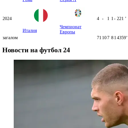
2024
4
-
1
1
-
221
ʼ
Чемпионат
Италия
Европы
загалом
71
10
7
8
1
4359ʼ
Новости на футбол 24