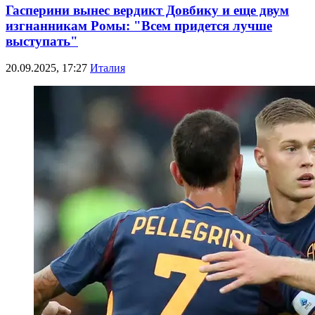
Гасперини вынес вердикт Довбику и еще двум
изгнанникам Ромы: "Всем придется лучше
выступать"
20.09.2025, 17:27
Италия