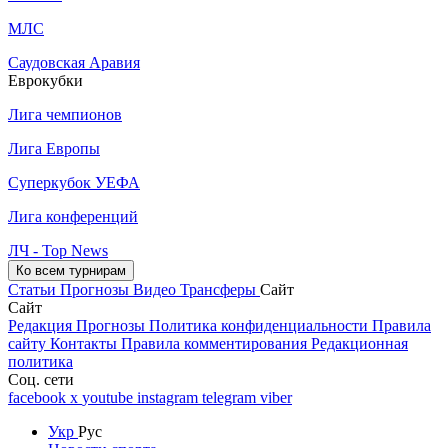
МЛС
Саудовская Аравия
Еврокубки
Лига чемпионов
Лига Европы
Суперкубок УЕФА
Лига конференций
ЛЧ - Top News
Ко всем турнирам
Статьи
Прогнозы
Видео
Трансферы
Сайт
Сайт
Редакция
Прогнозы
Политика конфиденциальности
Правила
сайту
Контакты
Правила комментирования
Редакционная
политика
Соц. сети
facebook
x
youtube
instagram
telegram
viber
Укр
Рус