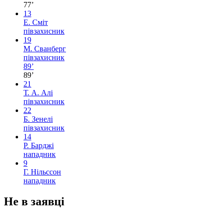
77’
13
Е. Сміт
півзахисник
19
М. Сванберг
півзахисник
89’
89’
21
Т. А. Алі
півзахисник
22
Б. Зенелі
півзахисник
14
Р. Барджі
нападник
9
Г. Нільссон
нападник
Не в заявці