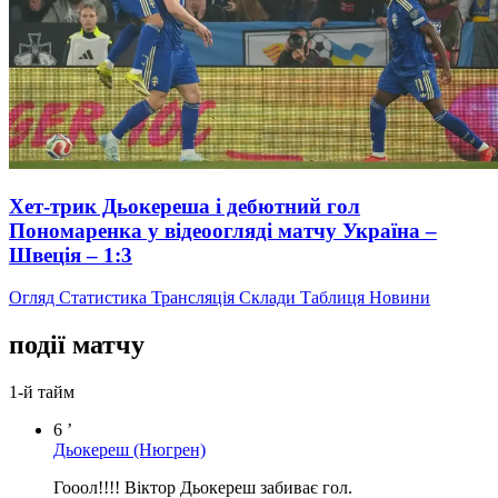
Хет-трик Дьокереша і дебютний гол
Пономаренка у відеоогляді матчу Україна –
Швеція – 1:3
Огляд
Статистика
Трансляція
Склади
Таблиця
Новини
події матчу
1-й тайм
6 ’
Дьокереш
(Нюгрен)
Гооол!!!! Віктор Дьокереш забиває гол.