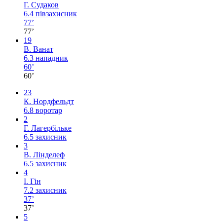
Г. Судаков
6.4
півзахисник
77’
77’
19
В. Ванат
6.3
нападник
60’
60’
23
К. Нордфельдт
6.8
воротар
2
Г. Лагербільке
6.5
захисник
3
В. Лінделеф
6.5
захисник
4
І. Гін
7.2
захисник
37’
37’
5