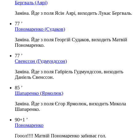
Бергваль
(Аярі)
Заміна. Йде з поля Ясін Аярі, виходить Лукас Бергваль.
77 ’
Пономаренко
(Судаков)
Заміна. Йде з поля Георгій Судаков, виходить Матвій
Пономаренко.
77 ’
Свенссон
(Гудмундссон)
Заміна. Йде з поля Габріель Гудмундссон, виходить
Даніель Свенссон.
85 ’
Шапаренко
(Ярмолюк)
Заміна. Йде з поля Єгор Ярмолюк, виходить Микола
Шапаренко.
90+1 ’
Пономаренко
Гооол!!!! Матвій Пономаренко забиває гол.