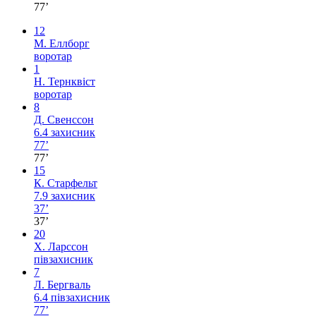
77’
12
М. Еллборг
воротар
1
Н. Тернквіст
воротар
8
Д. Свенссон
6.4
захисник
77’
77’
15
К. Старфельт
7.9
захисник
37’
37’
20
Х. Ларссон
півзахисник
7
Л. Бергваль
6.4
півзахисник
77’