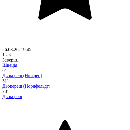
26.03.26, 19:45
1 - 3
Заверш.
Швеція
6’
Дьокереш
(Нюгрен)
51’
Дьокереш
(Нордфельдт)
73’
Дьокереш