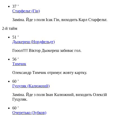
37 ’
Старфельт
(Гін)
Заміна. Йде з поля Ісак Гін, виходить Карл Старфельт.
2-й тайм
51 ’
Дьокереш
(Нордфельдт)
Гооол!!!! Віктор Дьокереш забиває гол.
56 ’
Тимчик
Олександр Тимчик отримує жовту картку.
60 ’
Гуцуляк
(Калюжний)
Заміна. Йде з поля Іван Калюжний, виходить Олексій
Гуцуляк.
60 ’
Очеретько
(Зубков)