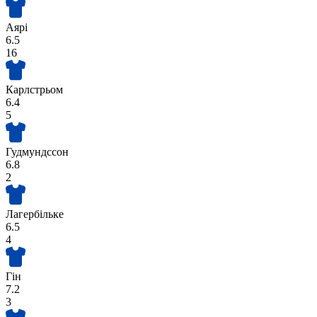
Аярі
6.5
16
Карлстрьом
6.4
5
Гудмундссон
6.8
2
Лагербільке
6.5
4
Гін
7.2
3