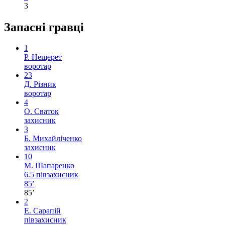
3
Запасні гравці
1
Р. Нещерет
воротар
23
Д. Різник
воротар
4
О. Сваток
захисник
3
Б. Михайліченко
захисник
10
М. Шапаренко
6.5
півзахисник
85’
85’
2
Е. Сарапій
півзахисник