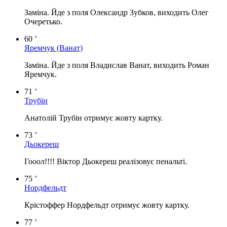
Заміна. Йде з поля Олександр Зубков, виходить Олег
Очеретько.
60 ’
Яремчук
(Ванат)
Заміна. Йде з поля Владислав Ванат, виходить Роман
Яремчук.
71 ’
Трубін
Анатолій Трубін отримує жовту картку.
73 ’
Дьокереш
Гооол!!!! Віктор Дьокереш реалізовує пенальті.
75 ’
Нордфельдт
Крістоффер Нордфельдт отримує жовту картку.
77 ’