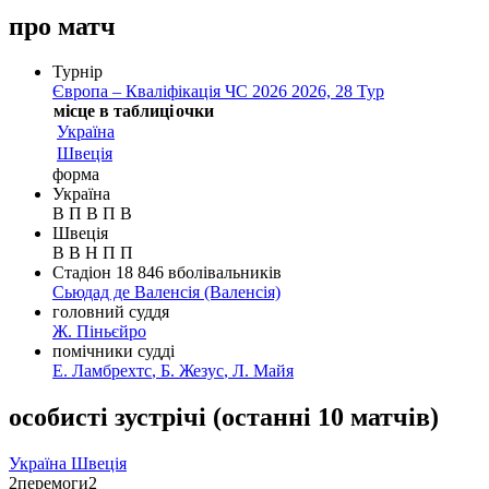
про матч
Турнір
Європа – Кваліфікація ЧС 2026 2026, 28 Тур
місце в таблиці
очки
Україна
Швеція
форма
Україна
В
П
В
П
В
Швеція
В
В
Н
П
П
Стадіон
18 846
вболівальників
Сьюдад де Валенсія
(Валенсія)
головний суддя
Ж. Піньєйро
помічники судді
Е. Ламбрехтс
,
Б. Жезус
,
Л. Майя
особисті зустрічі
(
останні 10 матчів
)
Україна
Швеція
2
перемоги
2