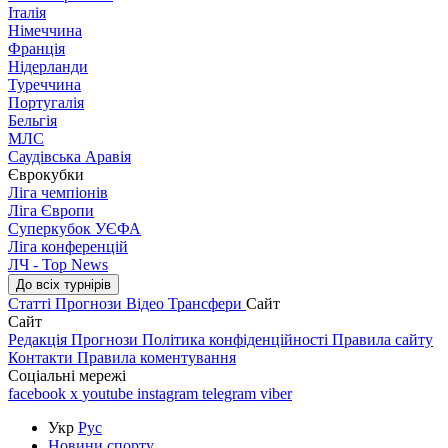
Італія
Німеччина
Франція
Нідерланди
Туреччина
Португалія
Бельгія
МЛС
Саудівська Аравія
Єврокубки
Ліга чемпіонів
Ліга Європи
Суперкубок УЄФА
Ліга конференцій
ЛЧ - Top News
До всіх турнірів
Статті
Прогнози
Відео
Трансфери
Сайт
Сайт
Редакція
Прогнози
Політика конфіденційності
Правила сайту
Контакти
Правила коментування
Соціальні мережі
facebook
x
youtube
instagram
telegram
viber
Укр
Рус
Новини спорту