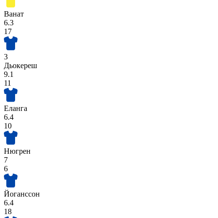
Ванат
6.3
17
3
Дьокереш
9.1
11
Еланга
6.4
10
Нюгрен
7
6
Йоганссон
6.4
18