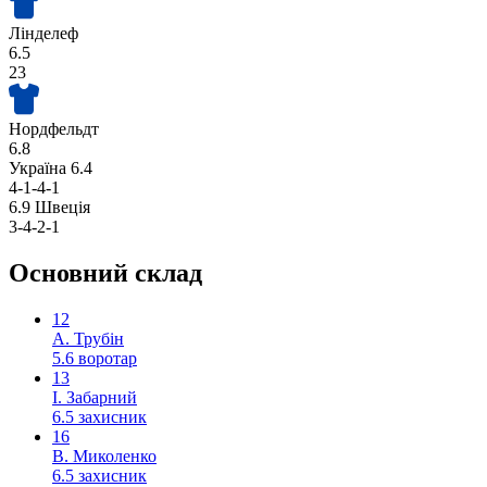
Лінделеф
6.5
23
Нордфельдт
6.8
Україна
6.4
4-1-4-1
6.9
Швеція
3-4-2-1
Основний склад
12
А. Трубін
5.6
воротар
13
І. Забарний
6.5
захисник
16
В. Миколенко
6.5
захисник