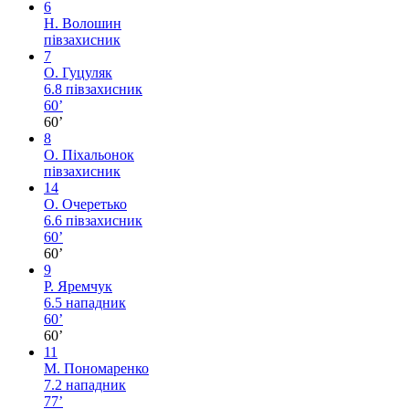
6
Н. Волошин
півзахисник
7
О. Гуцуляк
6.8
півзахисник
60’
60’
8
О. Піхальонок
півзахисник
14
О. Очеретько
6.6
півзахисник
60’
60’
9
Р. Яремчук
6.5
нападник
60’
60’
11
М. Пономаренко
7.2
нападник
77’