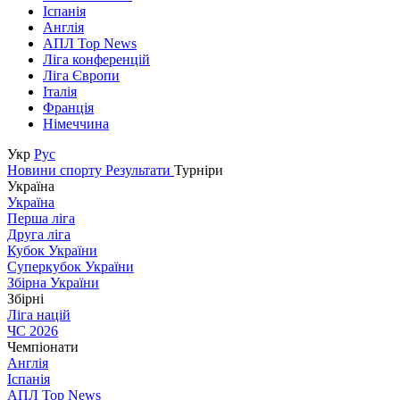
Іспанія
Англія
АПЛ Top News
Ліга конференцій
Ліга Європи
Італія
Франція
Німеччина
Укр
Рус
Новини спорту
Результати
Турніри
Україна
Україна
Перша ліга
Друга ліга
Кубок України
Суперкубок України
Збірна України
Збірні
Ліга націй
ЧС 2026
Чемпіонати
Англія
Іспанія
АПЛ Top News