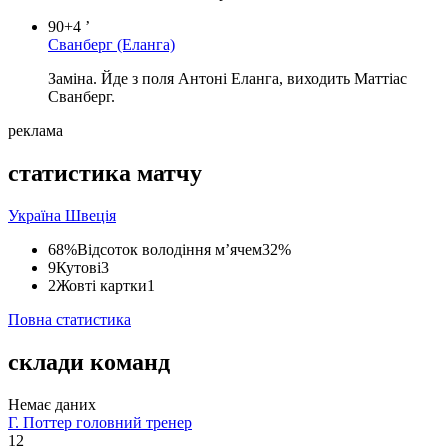
90+4 ’
Сванберг
(Еланга)
Заміна. Йде з поля Антоні Еланга, виходить Маттіас
Сванберг.
реклама
статистика матчу
Україна
Швеція
68%
Відсоток володіння м’ячем
32%
9
Кутові
3
2
Жовті картки
1
Повна статистика
склади команд
Немає даних
Г. Поттер
головний тренер
12