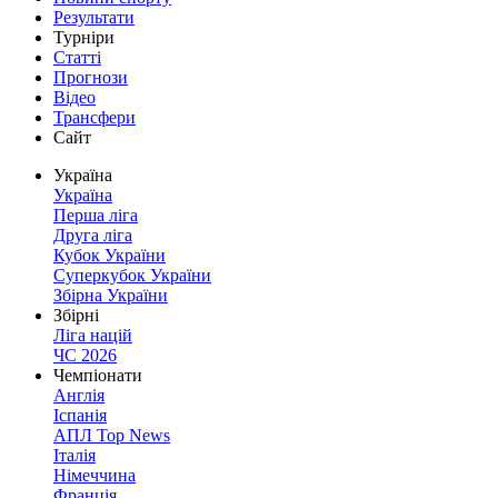
Результати
Турніри
Статті
Прогнози
Відео
Трансфери
Сайт
Україна
Україна
Перша ліга
Друга ліга
Кубок України
Суперкубок України
Збірна України
Збірні
Ліга націй
ЧС 2026
Чемпіонати
Англія
Іспанія
АПЛ Top News
Італія
Німеччина
Франція