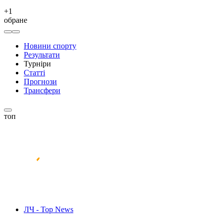
+
1
обране
Новини спорту
Результати
Турніри
Статті
Прогнози
Трансфери
топ
ЛЧ - Top News