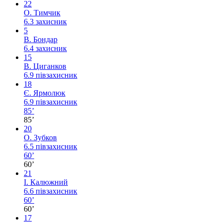
22
О. Тимчик
6.3
захисник
5
В. Бондар
6.4
захисник
15
В. Циганков
6.9
півзахисник
18
Є. Ярмолюк
6.9
півзахисник
85’
85’
20
О. Зубков
6.5
півзахисник
60’
60’
21
І. Калюжний
6.6
півзахисник
60’
60’
17