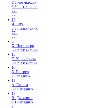
Г. Гудмундссон
6.8
півзахисник
77’
77’
18
Я. Аярі
6.5
півзахисник
77’
77’
6
Х. Йоганссон
6.4
півзахисник
16
Є. Карлстрьом
6.4
півзахисник
10
Б. Нюгрен
7
нападник
11
А. Еланга
6.4
нападник
17
В. Дьокереш
9.1
нападник
3