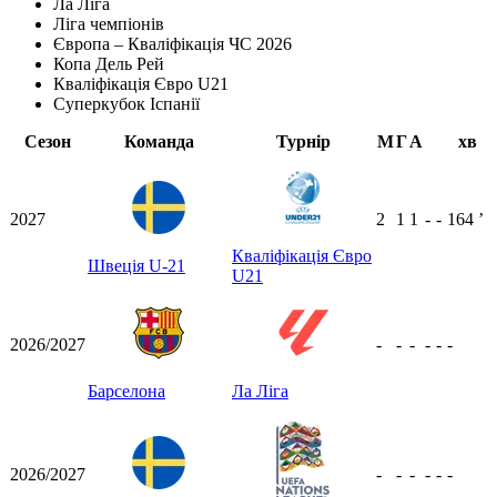
Ла Ліга
Ліга чемпіонів
Європа – Кваліфікація ЧС 2026
Копа Дель Рей
Кваліфікація Євро U21
Суперкубок Іспанії
Сезон
Команда
Турнір
М
Г
А
хв
2027
2
1
1
-
-
164
ʼ
Кваліфікація Євро
Швеція U-21
U21
2026/2027
-
-
-
-
-
-
Барселона
Ла Ліга
2026/2027
-
-
-
-
-
-