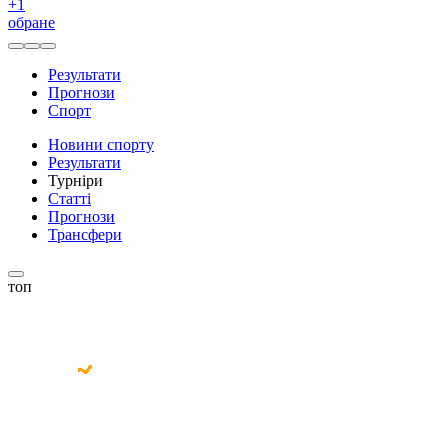
+
1
обране
Результати
Прогнози
Спорт
Новини спорту
Результати
Турніри
Статті
Прогнози
Трансфери
топ