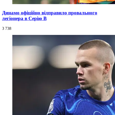
Динамо офіційно відправило провального
легіонера в Серію В
3 738