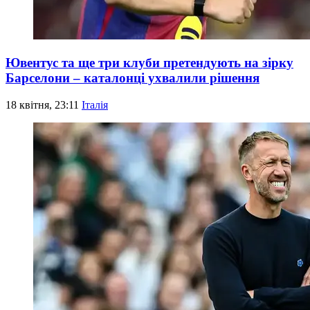
Ювентус та ще три клуби претендують на зірку
Барселони – каталонці ухвалили рішення
18 квітня, 23:11
Італія