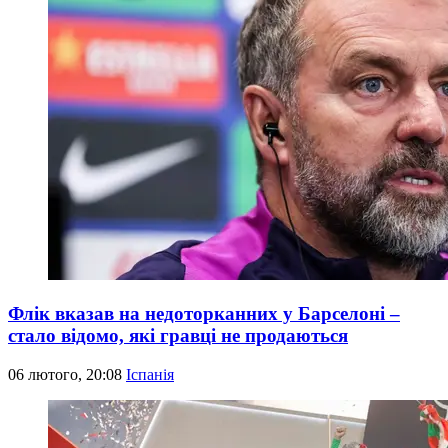
Флік вказав на недоторканних у Барселоні –
стало відомо, які гравці не продаються
06 лютого, 20:08
Іспанія