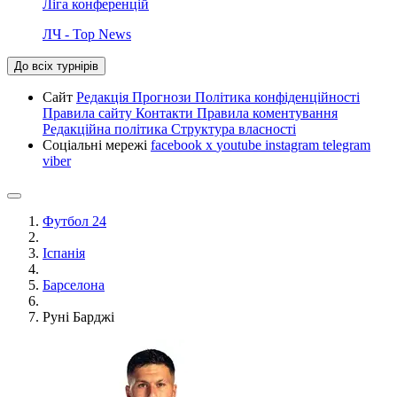
Ліга конференцій
ЛЧ - Top News
До всіх турнірів
Сайт
Редакція
Прогнози
Політика конфіденційності
Правила сайту
Контакти
Правила коментування
Редакційна політика
Структура власності
Соціальні мережі
facebook
x
youtube
instagram
telegram
viber
Футбол 24
Іспанія
Барселона
Руні Барджі