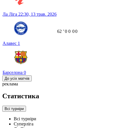
Ла Ліга
22:30,
13 трав. 2026
62
ʼ
0
0
0
0
Алавес
1
Барселона
0
До усіх матчів
реклама
Статистика
Всі турніри
Всі турніри
Суперліга