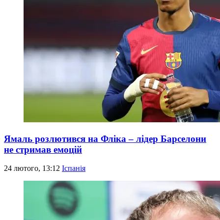
Ямаль розлютився на Фліка – лідер Барселони
не стримав емоцій
24 лютого, 13:12
Іспанія