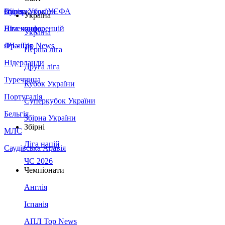
Збірна України
Італія
Суперкубок УЄФА
Україна
Німеччина
Ліга конференцій
Україна
Франція
ЛЧ - Top News
Перша ліга
Нідерланди
Друга ліга
Туреччина
Кубок України
Португалія
Суперкубок України
Бельгія
Збірна України
Збірні
МЛС
Ліга націй
Саудівська Аравія
ЧС 2026
Чемпіонати
Англія
Іспанія
АПЛ Top News