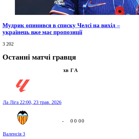
Мудрик опинився в списку Челсі на вихід –
українець вже має пропозиції
3 202
Останні матчі гравця
хв
Г
А
Ла Ліга
22:00,
23 трав. 2026
-
0
0
0
0
Валенсія
3