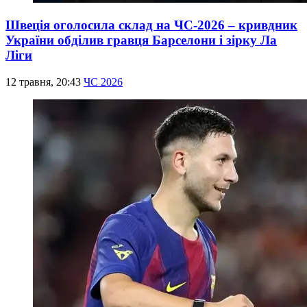
Швеція оголосила склад на ЧС-2026 – кривдник
України обділив гравця Барселони і зірку Ла
Ліги
12 травня, 20:43
ЧС 2026