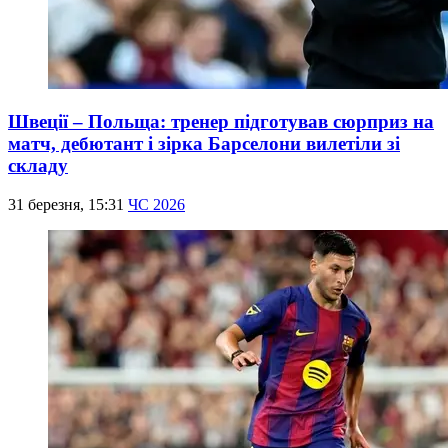
Швеції – Польща: тренер підготував сюрприз на
матч, дебютант і зірка Барселони вилетіли зі
складу
31 березня, 15:31
ЧС 2026