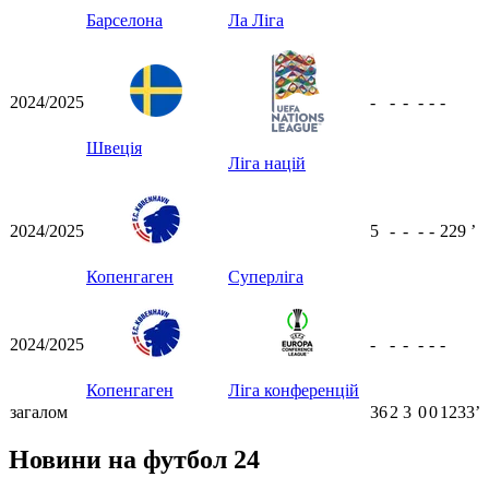
Барселона
Ла Ліга
2024/2025
-
-
-
-
-
-
Швеція
Ліга націй
2024/2025
5
-
-
-
-
229
ʼ
Копенгаген
Суперліга
2024/2025
-
-
-
-
-
-
Копенгаген
Ліга конференцій
загалом
36
2
3
0
0
1233ʼ
Новини на футбол 24