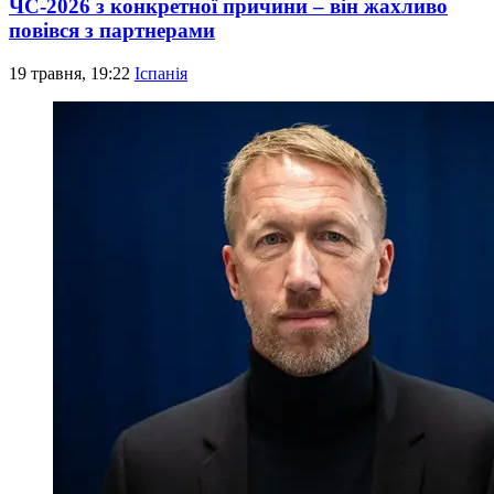
ЧС-2026 з конкретної причини – він жахливо
повівся з партнерами
19 травня, 19:22
Іспанія