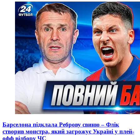
Барселона підклала Реброву свиню – Флік
створив монстра, який загрожує Україні у плей-
офф відбору ЧС