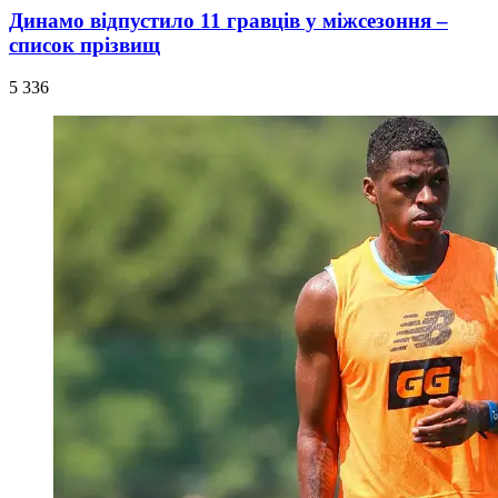
Динамо відпустило 11 гравців у міжсезоння –
список прізвищ
5 336