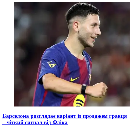
Барселона розглядає варіант із продажем гравця
– чіткий сигнал від Фліка