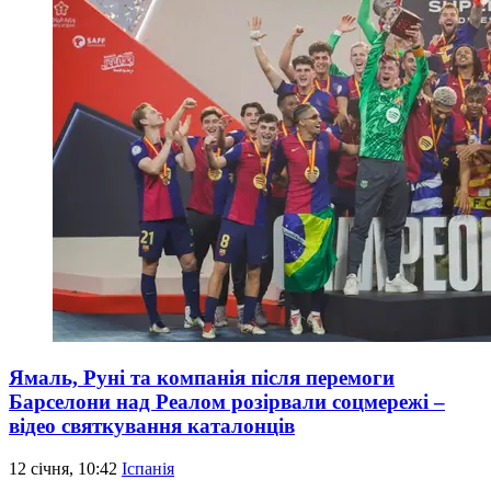
Ямаль, Руні та компанія після перемоги
Барселони над Реалом розірвали соцмережі –
відео святкування каталонців
12 січня, 10:42
Іспанія