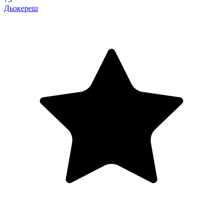
Дьокереш