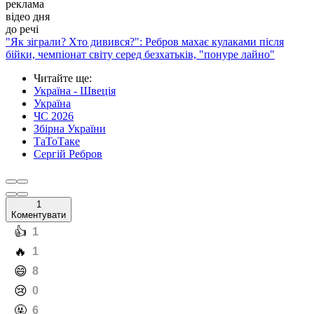
реклама
відео дня
до речі
"Як зіграли? Хто дивився?": Ребров махає кулаками після
бійки, чемпіонат світу серед безхатьків, "понуре лайно"
Читайте ще
:
Україна - Швеція
Україна
ЧС 2026
Збірна України
ТаТоТаке
Сергій Ребров
1
Коментувати
️👍
1
️🔥
1
️😄
8
️😢
0
️🤬
6