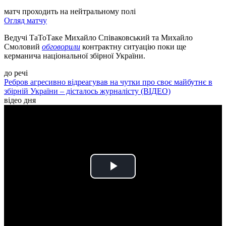
матч проходить на нейтральному полі
Огляд матчу
Ведучі ТаТоТаке Михайло Співаковський та Михайло
Смоловий
обговорили
контрактну ситуацію поки ще
керманича національної збірної України.
до речі
Ребров агресивно відреагував на чутки про своє майбутнє в
збірній України – дісталось журналісту (ВІДЕО)
відео дня
Play
Video