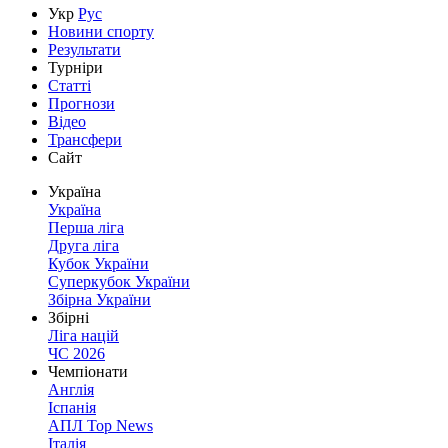
Укр
Рус
Новини спорту
Результати
Турніри
Статті
Прогнози
Відео
Трансфери
Сайт
Україна
Україна
Перша ліга
Друга ліга
Кубок України
Суперкубок України
Збірна України
Збірні
Ліга націй
ЧС 2026
Чемпіонати
Англія
Іспанія
АПЛ Top News
Італія