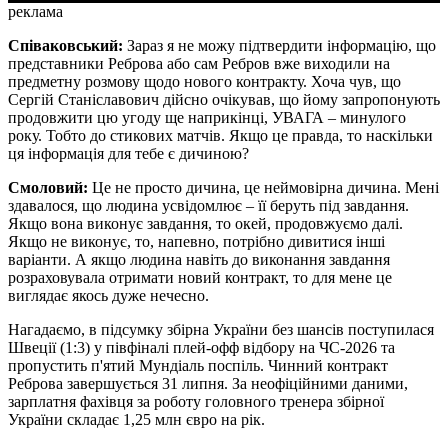
реклама
Співаковський:
Зараз я не можу підтвердити інформацію, що
представники Реброва або сам Ребров вже виходили на
предметну розмову щодо нового контракту. Хоча чув, що
Сергій Станіславович дійсно очікував, що йому запропонують
продовжити цю угоду ще наприкінці, УВАГА – минулого
року. Тобто до стикових матчів. Якщо це правда, то наскільки
ця інформація для тебе є дичиною?
Смоловий:
Це не просто дичина, це неймовірна дичина. Мені
здавалося, що людина усвідомлює – її беруть під завдання.
Якщо вона виконує завдання, то окей, продовжуємо далі.
Якщо не виконує, то, напевно, потрібно дивитися інші
варіанти. А якщо людина навіть до виконання завдання
розраховувала отримати новий контракт, то для мене це
виглядає якось дуже нечесно.
Нагадаємо, в підсумку збірна України без шансів поступилася
Швеції (1:3) у півфіналі плей-офф відбору на ЧС-2026 та
пропустить п'ятий Мундіаль поспіль. Чинний контракт
Реброва завершується 31 липня. За неофіційними даними,
зарплатня фахівця за роботу головного тренера збірної
України складає 1,25 млн євро на рік.