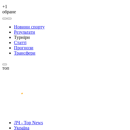
+
1
обране
Новини спорту
Результати
Турніри
Статті
Прогнози
Трансфери
топ
ЛЧ - Top News
Україна