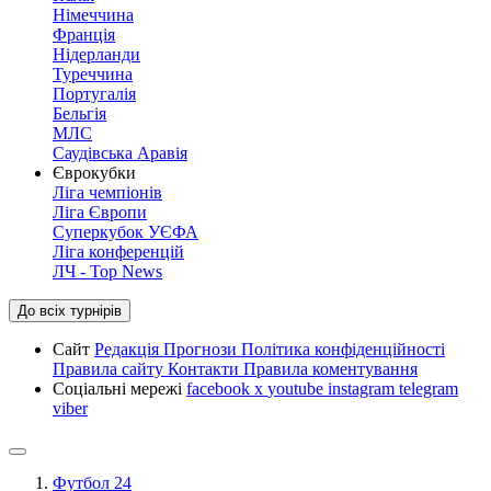
Німеччина
Франція
Нідерланди
Туреччина
Португалія
Бельгія
МЛС
Саудівська Аравія
Єврокубки
Ліга чемпіонів
Ліга Європи
Суперкубок УЄФА
Ліга конференцій
ЛЧ - Top News
До всіх турнірів
Сайт
Редакція
Прогнози
Політика конфіденційності
Правила сайту
Контакти
Правила коментування
Соціальні мережі
facebook
x
youtube
instagram
telegram
viber
Футбол 24