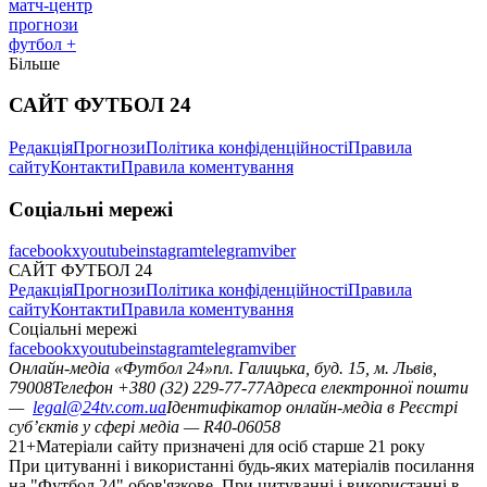
матч-центр
прогнози
футбол +
Більше
САЙТ ФУТБОЛ 24
Редакція
Прогнози
Політика конфіденційності
Правила
сайту
Контакти
Правила коментування
Соціальні мережі
facebook
x
youtube
instagram
telegram
viber
САЙТ ФУТБОЛ 24
Редакція
Прогнози
Політика конфіденційності
Правила
сайту
Контакти
Правила коментування
Соціальні мережі
facebook
x
youtube
instagram
telegram
viber
Онлайн-медіа «Футбол 24»
пл. Галицька, буд. 15, м. Львів,
79008
Телефон +380 (32) 229-77-77
Адреса електронної пошти
—
legal@24tv.com.ua
Ідентифікатор онлайн-медіа в Реєстрі
суб’єктів у сфері медіа — R40-06058
21+
Матеріали сайту призначені для осіб старше 21 року
При цитуванні і використанні будь-яких матеріалів посилання
на "Футбол 24" обов'язкове. При цитуванні і використанні в