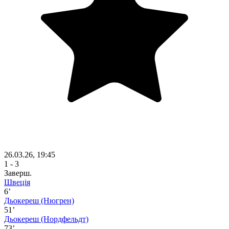
26.03.26, 19:45
1 - 3
Заверш.
Швеція
6’
Дьокереш
(Нюгрен)
51’
Дьокереш
(Нордфельдт)
73’