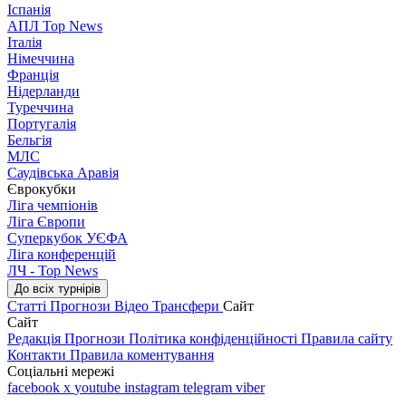
Іспанія
АПЛ Top News
Італія
Німеччина
Франція
Нідерланди
Туреччина
Португалія
Бельгія
МЛС
Саудівська Аравія
Єврокубки
Ліга чемпіонів
Ліга Європи
Суперкубок УЄФА
Ліга конференцій
ЛЧ - Top News
До всіх турнірів
Статті
Прогнози
Відео
Трансфери
Сайт
Сайт
Редакція
Прогнози
Політика конфіденційності
Правила сайту
Контакти
Правила коментування
Соціальні мережі
facebook
x
youtube
instagram
telegram
viber