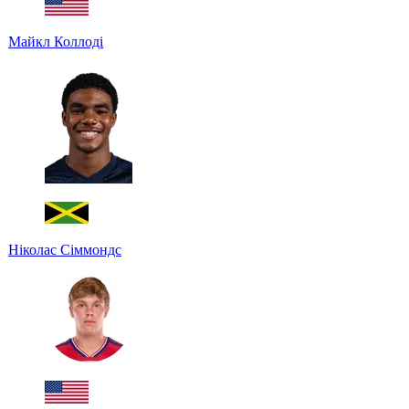
Майкл Коллоді
Ніколас Сіммондс