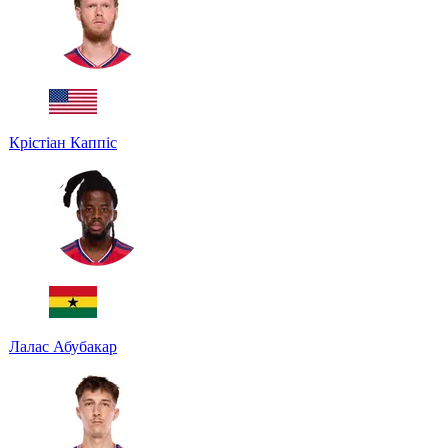
Крістіан Каппіс
Лалас Абубакар