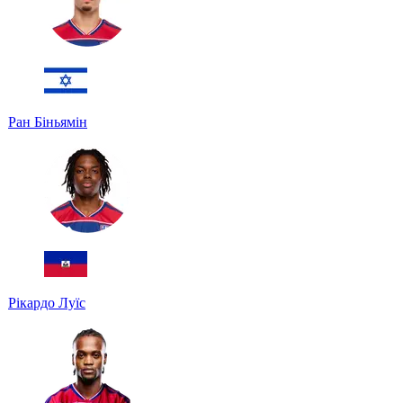
Ран Біньямін
Рікардо Луїс