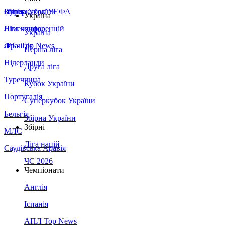
Збірна України
Італія
Суперкубок УЄФА
Україна
Німеччина
Ліга конференцій
Україна
Франція
ЛЧ - Top News
Перша ліга
Нідерланди
Друга ліга
Туреччина
Кубок України
Португалія
Суперкубок України
Бельгія
Збірна України
Збірні
МЛС
Ліга націй
Саудівська Аравія
ЧС 2026
Чемпіонати
Англія
Іспанія
АПЛ Top News