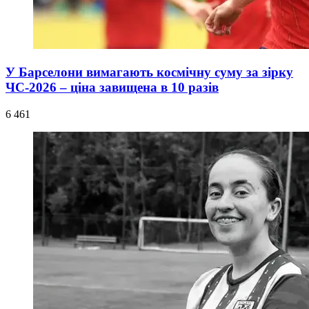
У Барселони вимагають космічну суму за зірку
ЧС-2026 – ціна завищена в 10 разів
6 461