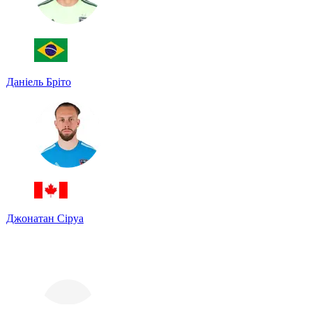
Даніель Бріто
Джонатан Сіруа