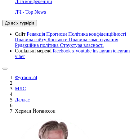
Ліга конференцій
ЛЧ - Top News
До всіх турнірів
Сайт
Редакція
Прогнози
Політика конфіденційності
Правила сайту
Контакти
Правила коментування
Редакційна політика
Структура власності
Соціальні мережі
facebook
x
youtube
instagram
telegram
viber
Футбол 24
МЛС
Даллас
Херман Йоганссон