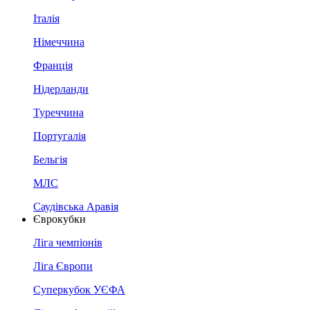
Італія
Німеччина
Франція
Нідерланди
Туреччина
Португалія
Бельгія
МЛС
Саудівська Аравія
Єврокубки
Ліга чемпіонів
Ліга Європи
Суперкубок УЄФА