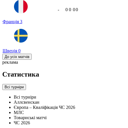
-
0
0
0
0
Франція
3
Швеція
0
До усіх матчів
реклама
Статистика
Всі турніри
Всі турніри
Аллсвенскан
Європа – Кваліфікація ЧС 2026
МЛС
Товариські матчі
ЧС 2026