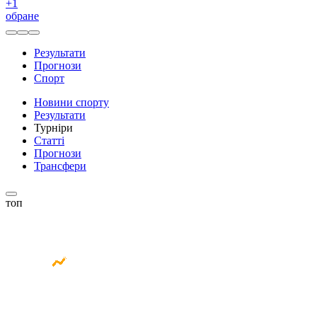
+
1
обране
Результати
Прогнози
Спорт
Новини спорту
Результати
Турніри
Статті
Прогнози
Трансфери
топ