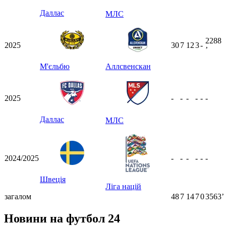
Даллас
МЛС
2288
2025
30
7
12
3
-
ʼ
М'єльбю
Аллсвенскан
2025
-
-
-
-
-
-
Даллас
МЛС
2024/2025
-
-
-
-
-
-
Швеція
Ліга націй
загалом
48
7
14
7
0
3563ʼ
Новини на футбол 24