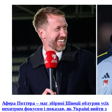
Афера Поттера – маг збірної Швеції обдурив усіх
нехитрим фокусом і показав, як Україні вийти з