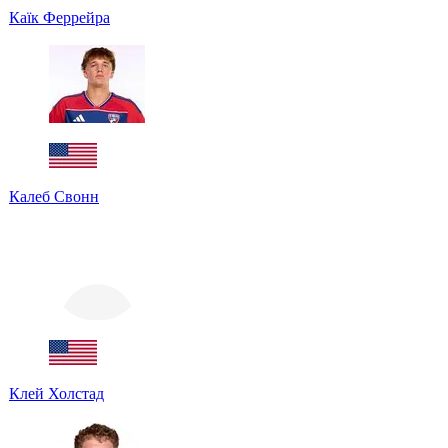
Каїк Феррейра
Калеб Свонн
Клей Холстад