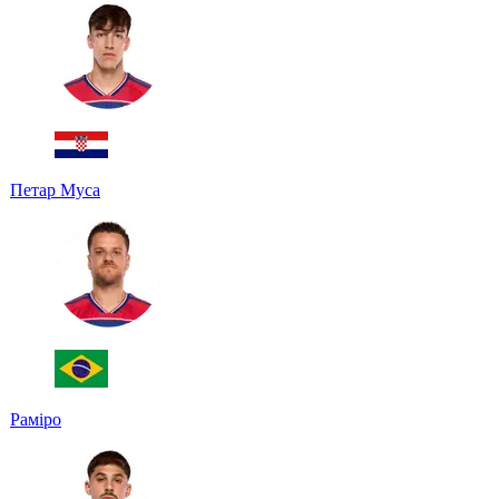
Петар Муса
Раміро