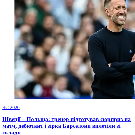
ЧС 2026
Швеції – Польща: тренер підготував сюрприз на
матч, дебютант і зірка Барселони вилетіли зі
складу