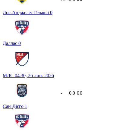
Лос-Анджелес Гелаксі
0
Даллас
0
МЛС
04:30,
26 лип. 2026
-
0
0
0
0
Сан-Дієго
1