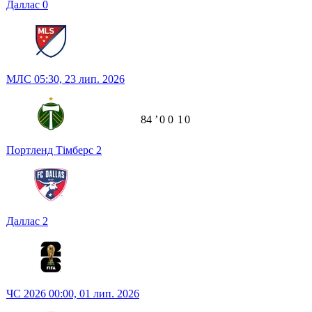
Даллас
0
МЛС
05:30,
23 лип. 2026
84
ʼ
0
0
1
0
Портленд Тімберс
2
Даллас
2
ЧС 2026
00:00,
01 лип. 2026