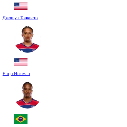
Джошуа Торквато
Енцо Ньюман