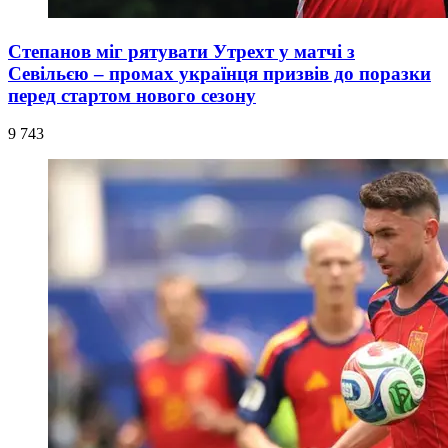
Степанов міг рятувати Утрехт у матчі з
Севільєю – промах українця призвів до поразки
перед стартом нового сезону
9 743