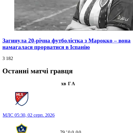
Загинула 20-річна футболістка з Марокко – вона
намагалася прорватися в Іспанію
3 182
Останні матчі гравця
хв
Г
А
МЛС
05:30,
02 серп. 2026
79
ʼ
0
0
0
0