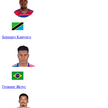
Бернард Камунго
Геоване Жезус