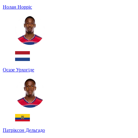
Нолан Норріс
Осазе Урхогіде
Патріксон Дельгадо