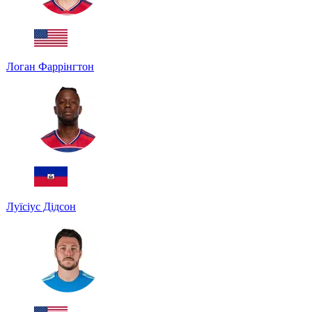
Логан Фаррінгтон
Луїсіус Дідсон