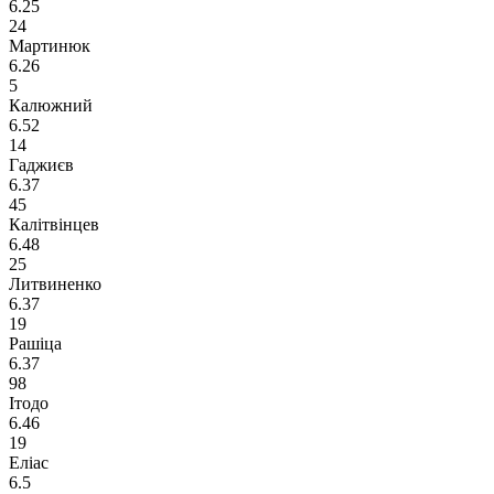
6.25
24
Мартинюк
6.26
5
Калюжний
6.52
14
Гаджиєв
6.37
45
Калітвінцев
6.48
25
Литвиненко
6.37
19
Рашіца
6.37
98
Ітодо
6.46
19
Еліас
6.5