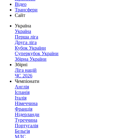
Відео
Трансфери
Сайт
Україна
Україна
Перша ліга
Друга ліга
Кубок України
Суперкубок України
Збірна України
Збірні
Ліга націй
ЧС 2026
Чемпіонати
Англія
Іспанія
Італія
Німеччина
Франція
Нідерланди
Туреччина
Португалія
Бельгія
МЛС