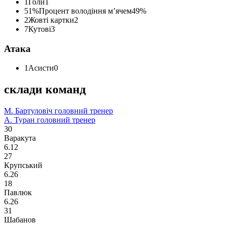
1
Голи
1
51%
Процент володіння м’ячем
49%
2
Жовті картки
2
7
Кутові
3
Атака
1
Асисти
0
склади команд
М. Бартуловіч
головний тренер
А. Туран
головний тренер
30
Варакута
6.12
27
Крупський
6.26
18
Павлюк
6.26
31
Шабанов