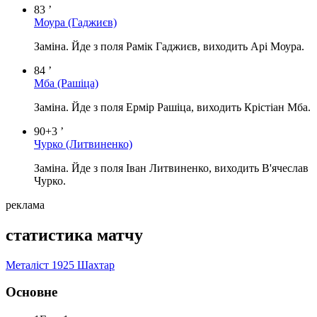
83 ’
Моура
(Гаджиєв)
Заміна. Йде з поля Рамік Гаджиєв, виходить Арі Моура.
84 ’
Мба
(Рашіца)
Заміна. Йде з поля Ермір Рашіца, виходить Крістіан Мба.
90+3 ’
Чурко
(Литвиненко)
Заміна. Йде з поля Іван Литвиненко, виходить В'ячеслав
Чурко.
реклама
статистика матчу
Металіст 1925
Шахтар
Основне