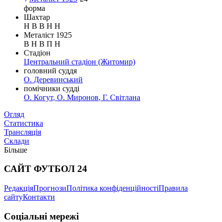
форма
Шахтар
Н
В
В
Н
Н
Металіст 1925
В
Н
В
П
Н
Стадіон
Центральний стадіон
(Житомир)
головний суддя
О. Деревинський
помічники судді
О. Когут
,
О. Миронов
,
Г. Світлана
Таблиця
Огляд
Новини
Статистика
Трансляція
Склади
Більше
САЙТ ФУТБОЛ 24
Редакція
Прогнози
Політика конфіденційності
Правила
сайту
Контакти
Соціальні мережі