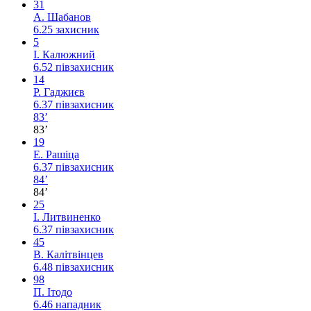
31
А. Шабанов
6.25
захисник
5
І. Калюжний
6.52
півзахисник
14
Р. Гаджиєв
6.37
півзахисник
83’
83’
19
Е. Рашіца
6.37
півзахисник
84’
84’
25
І. Литвиненко
6.37
півзахисник
45
В. Калітвінцев
6.48
півзахисник
98
П. Ітодо
6.46
нападник