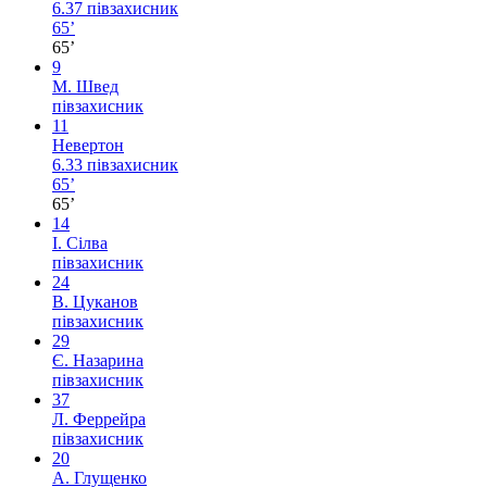
6.37
півзахисник
65’
65’
9
М. Швед
півзахисник
11
Невертон
6.33
півзахисник
65’
65’
14
І. Сілва
півзахисник
24
В. Цуканов
півзахисник
29
Є. Назарина
півзахисник
37
Л. Феррейра
півзахисник
20
А. Глущенко