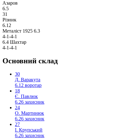
Азаров
6.5
31
Різник
6.12
Металіст 1925
6.3
4-1-4-1
6.4
Шахтар
4-1-4-1
Основний склад
30
Д. Варакута
6.12
воротар
18
Є. Павлюк
6.26
захисник
24
О. Мартинюк
6.26
захисник
27
І. Крупський
6.26
захисник