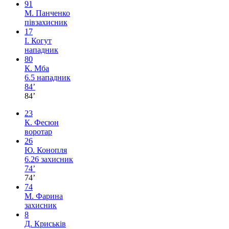
91
М. Панченко
півзахисник
17
І. Когут
нападник
80
К. Мба
6.5
нападник
84’
84’
23
К. Фесюн
воротар
26
Ю. Конопля
6.26
захисник
74’
74’
74
М. Фарина
захисник
8
Д. Криськів