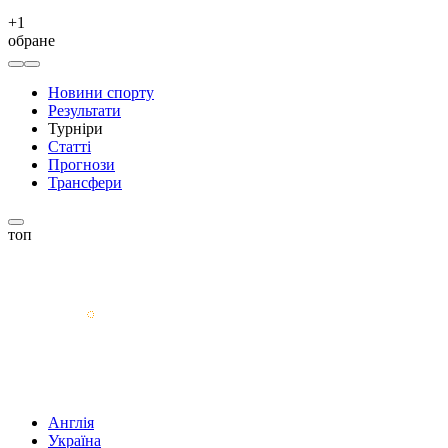
+
1
обране
Новини спорту
Результати
Турніри
Статті
Прогнози
Трансфери
топ
Англія
Україна