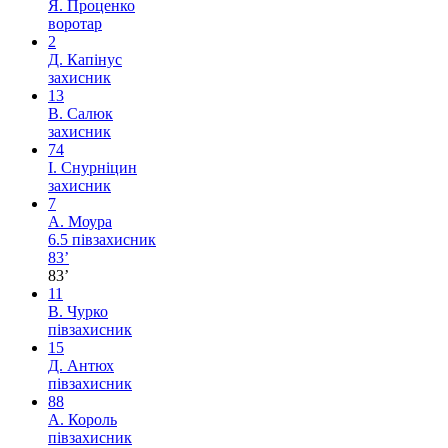
Я. Проценко
воротар
2
Д. Капінус
захисник
13
В. Салюк
захисник
74
І. Снурніцин
захисник
7
А. Моура
6.5
півзахисник
83’
83’
11
В. Чурко
півзахисник
15
Д. Антюх
півзахисник
88
А. Король
півзахисник