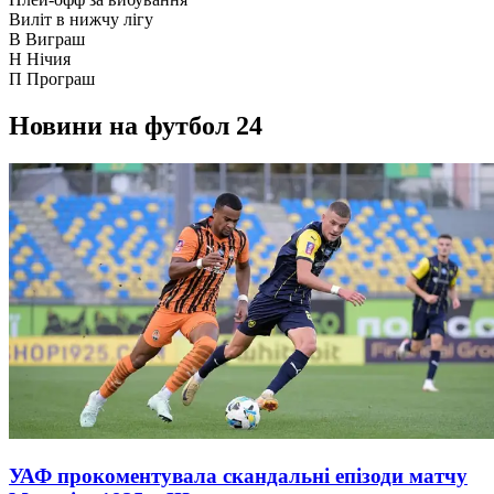
Виліт в нижчу лігу
В
Виграш
Н
Нічия
П
Програш
Новини на футбол 24
УАФ прокоментувала скандальні епізоди матчу