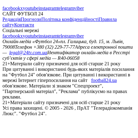
facebook
x
youtube
instagram
telegram
viber
САЙТ ФУТБОЛ 24
Редакція
Прогнози
Політика конфіденційності
Правила
сайту
Контакти
Соціальні мережі
facebook
x
youtube
instagram
telegram
viber
Онлайн-медіа «Футбол 24»
пл. Галицька, буд. 15, м. Львів,
79008
Телефон +380 (32) 229-77-77
Адреса електронної пошти
—
legal@24tv.com.ua
Ідентифікатор онлайн-медіа в Реєстрі
суб’єктів у сфері медіа — R40-06058
21+
Матеріали сайту призначені для осіб старше 21 року
При цитуванні і використанні будь-яких матеріалів посилання
на "Футбол 24" обов'язкове. При цитуванні і використанні в
мережі Інтернет гіперпосилання на сайт
football24.ua
обов'язкове. Матеріали зі знаком "Спецпроект",
"Партнерський матеріал", "Реклама" публікуємо на правах
реклами.
21+
Матеріали сайту призначені для осіб старше 21 року
Усi права захищенi. © 2005 -
2026
, ПрАТ "Телерадіокомпанія
Люкс". "Футбол 24".