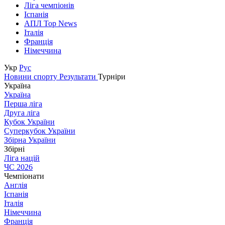
Ліга чемпіонів
Іспанія
АПЛ Top News
Італія
Франція
Німеччина
Укр
Рус
Новини спорту
Результати
Турніри
Україна
Україна
Перша ліга
Друга ліга
Кубок України
Суперкубок України
Збірна України
Збірні
Ліга націй
ЧС 2026
Чемпіонати
Англія
Іспанія
Італія
Німеччина
Франція