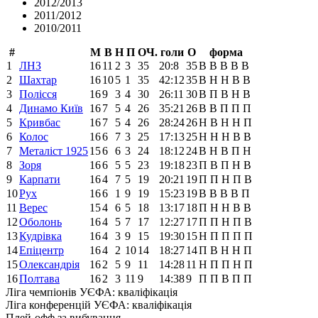
2012/2013
2011/2012
2010/2011
#
М
В
Н
П
ОЧ.
голи
О
форма
1
ЛНЗ
16
11
2
3
35
20:8
35
В
В
В
В
В
2
Шахтар
16
10
5
1
35
42:12
35
В
Н
Н
В
В
3
Полісся
16
9
3
4
30
26:11
30
В
П
В
Н
В
4
Динамо Київ
16
7
5
4
26
35:21
26
В
В
П
П
П
5
Кривбас
16
7
5
4
26
28:24
26
Н
В
Н
Н
П
6
Колос
16
6
7
3
25
17:13
25
Н
Н
Н
В
В
7
Металіст 1925
15
6
6
3
24
18:12
24
В
Н
В
П
Н
8
Зоря
16
6
5
5
23
19:18
23
П
В
П
Н
В
9
Карпати
16
4
7
5
19
20:21
19
П
П
Н
П
В
10
Рух
16
6
1
9
19
15:23
19
В
В
В
В
П
11
Верес
15
4
6
5
18
13:17
18
П
Н
Н
В
В
12
Оболонь
16
4
5
7
17
12:27
17
П
П
Н
П
В
13
Кудрівка
16
4
3
9
15
19:30
15
Н
П
П
П
П
14
Епіцентр
16
4
2
10
14
18:27
14
П
В
Н
Н
П
15
Олександрія
16
2
5
9
11
14:28
11
Н
П
П
Н
П
16
Полтава
16
2
3
11
9
14:38
9
П
П
В
П
П
Ліга чемпіонів УЄФА: кваліфікація
Ліга конференцій УЄФА: кваліфікація
Плей-офф за вибування