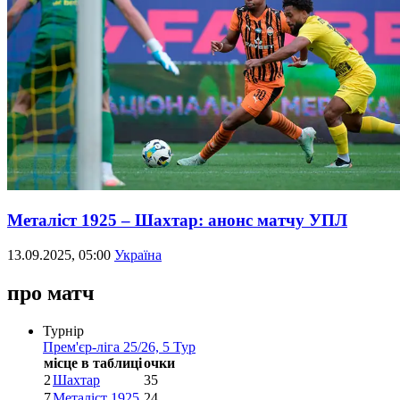
Металіст 1925 – Шахтар: анонс матчу УПЛ
13.09.2025, 05:00
Україна
про матч
Турнір
Прем'єр-ліга 25/26, 5 Тур
місце в таблиці
очки
2
Шахтар
35
7
Металіст 1925
24