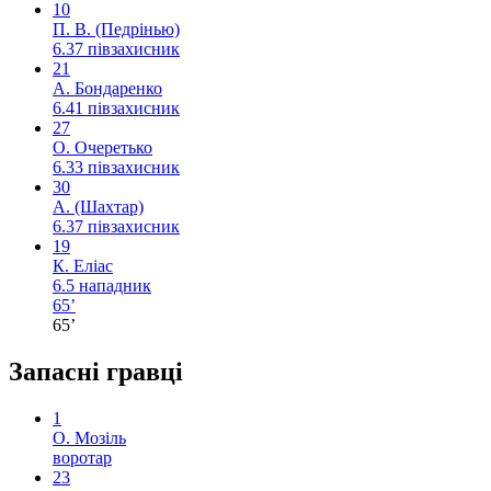
10
П. В. (Педрінью)
6.37
півзахисник
21
А. Бондаренко
6.41
півзахисник
27
О. Очеретько
6.33
півзахисник
30
А. (Шахтар)
6.37
півзахисник
19
К. Еліас
6.5
нападник
65’
65’
Запасні гравці
1
О. Мозіль
воротар
23