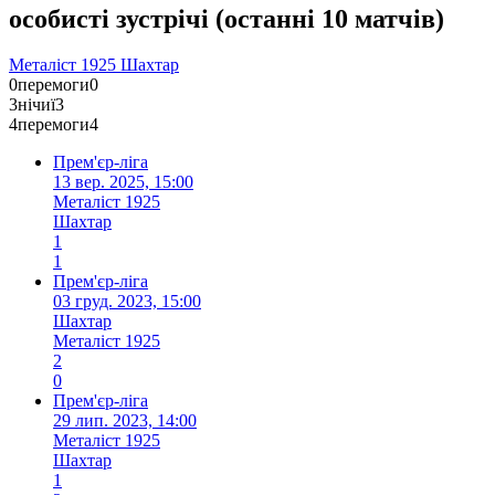
особисті зустрічі
(
останні 10 матчів
)
Металіст 1925
Шахтар
0
перемоги
0
3
нічиї
3
4
перемоги
4
Прем'єр-ліга
13 вер. 2025, 15:00
Металіст 1925
Шахтар
1
1
Прем'єр-ліга
03 груд. 2023, 15:00
Шахтар
Металіст 1925
2
0
Прем'єр-ліга
29 лип. 2023, 14:00
Металіст 1925
Шахтар
1