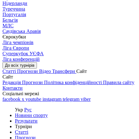
Нідерланди
Туреччина
Португалія
Бельгія
МЛС
Саудівська Аравія
Єврокубки
Ліга чемпіонів
Ліга Європи
Суперкубок УЄФА
Ліга конференцій
До всіх турнірів
Статті
Прогнози
Відео
Трансфери
Сайт
Сайт
Редакція
Прогнози
Політика конфіденційності
Правила сайту
Контакти
Соціальні мережі
facebook
x
youtube
instagram
telegram
viber
Укр
Рус
Новини спорту
Результати
Турніри
Статті
Прогнози