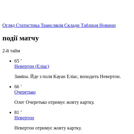
Огляд
Статистика
Трансляція
Склади
Таблиця
Новини
події матчу
2-й тайм
65 ’
Невертон
(Еліас)
Заміна. Йде з поля Кауан Еліас, виходить Невертон.
66 ’
Очеретько
Олег Очеретько отримує жовту картку.
81 ’
Невертон
Невертон отримує жовту картку.