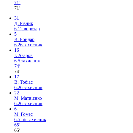
71’
71’
31
Д. Різник
6.12
воротар
5
В. Бондар
6.26
захисник
16
І. Азаров
6.5
захисник
74’
74’
17
В. Тобіас
6.26
захисник
22
М. Матвієнко
6.26
захисник
6
М. Гомес
6.5
півзахисник
65’
65’