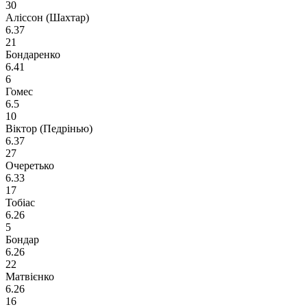
30
Аліссон (Шахтар)
6.37
21
Бондаренко
6.41
6
Гомес
6.5
10
Віктор (Педрінью)
6.37
27
Очеретько
6.33
17
Тобіас
6.26
5
Бондар
6.26
22
Матвієнко
6.26
16