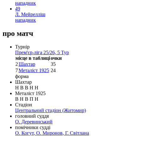
нападник
49
Л. Мейрелліш
нападник
про матч
Турнір
Прем'єр-ліга 25/26, 5 Тур
місце в таблиці
очки
2
Шахтар
35
7
Металіст 1925
24
форма
Шахтар
Н
В
В
Н
Н
Металіст 1925
В
Н
В
П
Н
Стадіон
Центральний стадіон
(Житомир)
головний суддя
О. Деревинський
помічники судді
О. Когут
,
О. Миронов
,
Г. Світлана