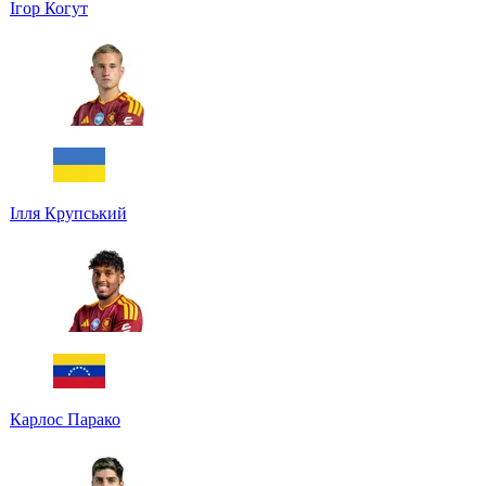
Ігор Когут
Ілля Крупський
Карлос Парако