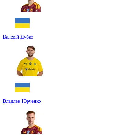
Валерій Дубко
Владлен Юрченко