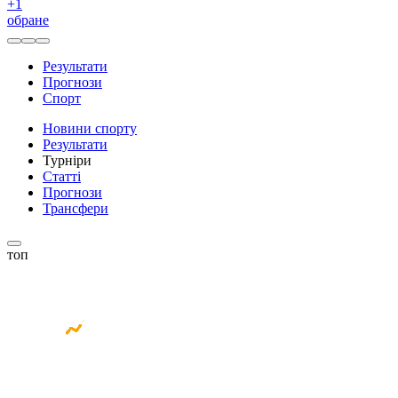
+
1
обране
Результати
Прогнози
Спорт
Новини спорту
Результати
Турніри
Статті
Прогнози
Трансфери
топ