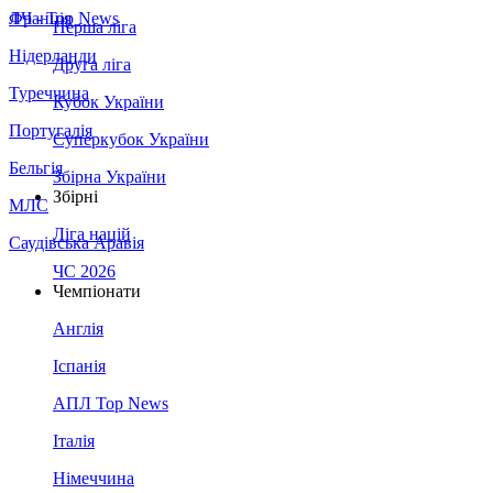
Франція
ЛЧ - Top News
Перша ліга
Нідерланди
Друга ліга
Туреччина
Кубок України
Португалія
Суперкубок України
Бельгія
Збірна України
Збірні
МЛС
Ліга націй
Саудівська Аравія
ЧС 2026
Чемпіонати
Англія
Іспанія
АПЛ Top News
Італія
Німеччина