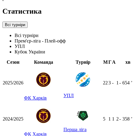
Статистика
Всі турніри
Всі турніри
Прем'єр-ліга - Плей-офф
УПЛ
Кубок України
Сезон
Команда
Турнір
М
Г
А
хв
2025/2026
22
3
-
1
-
654
ʼ
УПЛ
ФК Харків
2024/2025
5
1
1
2
-
358
ʼ
Перша ліга
ФК Харків