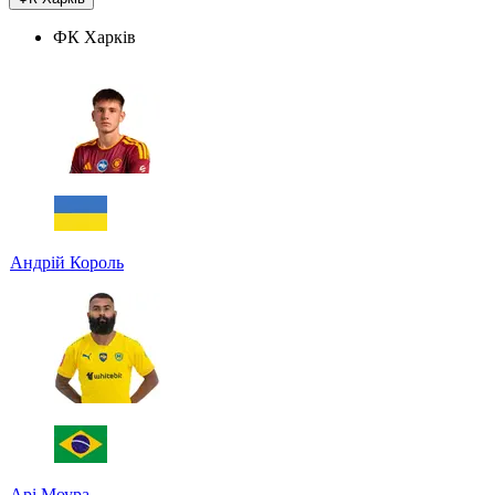
ФК Харків
Андрій Король
Арі Моура