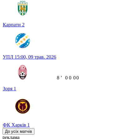
Карпати
2
УПЛ
15:00,
09 трав. 2026
8
ʼ
0
0
0
0
Зоря
1
ФК Харків
1
До усіх матчів
реклама