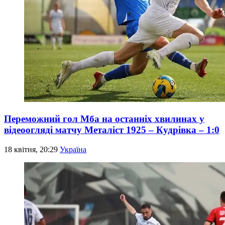
Переможний гол Мба на останніх хвилинах у
відеоогляді матчу Металіст 1925 – Кудрівка – 1:0
18 квітня, 20:29
Україна