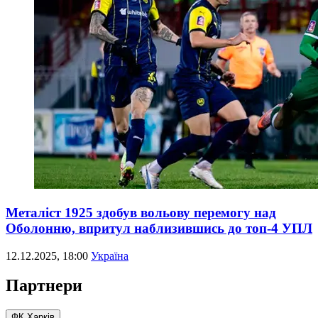
Металіст 1925 здобув вольову перемогу над
Оболонню, впритул наблизившись до топ-4 УПЛ
12.12.2025, 18:00
Україна
Партнери
ФК Харків