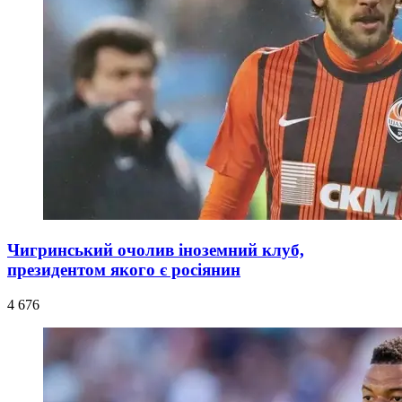
Чигринський очолив іноземний клуб,
президентом якого є росіянин
4 676