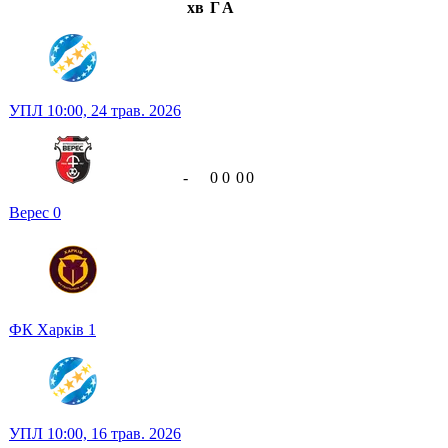
хв
Г
А
УПЛ
10:00,
24 трав. 2026
-
0
0
0
0
Верес
0
ФК Харків
1
УПЛ
10:00,
16 трав. 2026