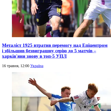
Металіст 1925 втратив перемогу над Епіцентром
і збільшив безвиграшну серію до 5 матчів –
харків'яни знову в топ-5 УПЛ
16 травня, 12:00
Україна