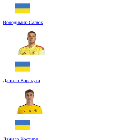
Володимир Салюк
Данило Варакута
Данило Костиря