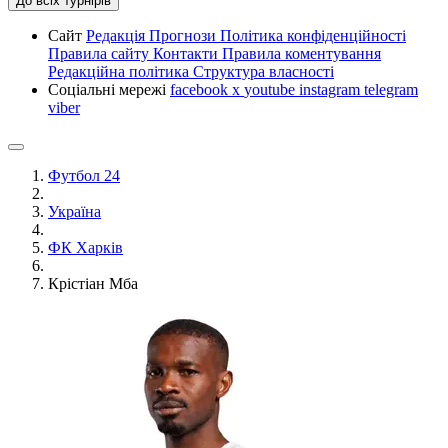
До всіх турнірів
Сайт
Редакція
Прогнози
Політика конфіденційності
Правила сайту
Контакти
Правила коментування
Редакційна політика
Структура власності
Соціальні мережі
facebook
x
youtube
instagram
telegram
viber
Футбол 24
Україна
ФК Харків
Крістіан Мба