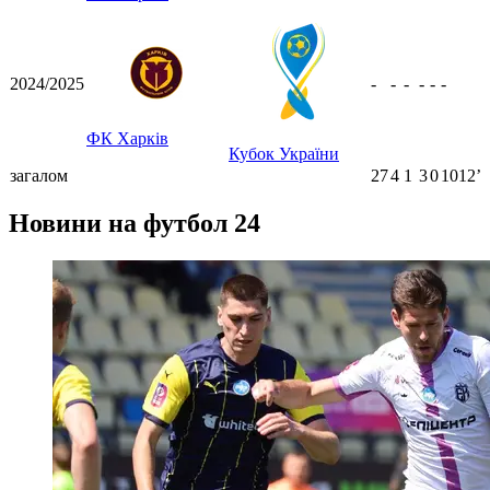
2024/2025
-
-
-
-
-
-
ФК Харків
Кубок України
загалом
27
4
1
3
0
1012ʼ
Новини на футбол 24