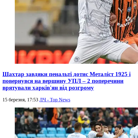
Шахтар завдяки пенальті дотис Металіст 1925 і
повернувся на вершину УПЛ – 2 поперечини
врятували харків'ян від розгрому
15 березня, 17:53
ЛЧ - Top News