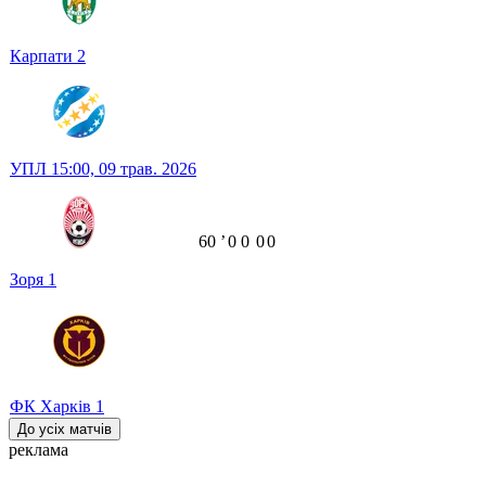
Карпати
2
УПЛ
15:00,
09 трав. 2026
60
ʼ
0
0
0
0
Зоря
1
ФК Харків
1
До усіх матчів
реклама