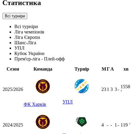
Статистика
Всі турніри
Всі турніри
Ліга чемпіонів
Ліга Європи
Шанс-Ліга
УПЛ
Кубок України
Прем'єр-ліга - Плей-офф
Сезон
Команда
Турнір
М
Г
А
хв
1558
2025/2026
23
1
3
3
-
ʼ
УПЛ
ФК Харків
2024/2025
4
-
-
1
-
119
ʼ