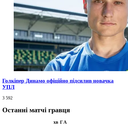
Голкіпер Динамо офіційно підсилив новачка
УПЛ
3 592
Останні матчі гравця
хв
Г
А