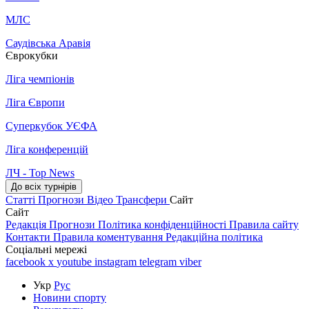
МЛС
Саудівська Аравія
Єврокубки
Ліга чемпіонів
Ліга Європи
Суперкубок УЄФА
Ліга конференцій
ЛЧ - Top News
До всіх турнірів
Статті
Прогнози
Відео
Трансфери
Сайт
Сайт
Редакція
Прогнози
Політика конфіденційності
Правила сайту
Контакти
Правила коментування
Редакційна політика
Соціальні мережі
facebook
x
youtube
instagram
telegram
viber
Укр
Рус
Новини спорту