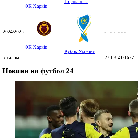
Перша ліга
ФК Харків
2024/2025
-
-
-
-
-
-
ФК Харків
Кубок України
загалом
27
1
3
4
0
1677ʼ
Новини на футбол 24