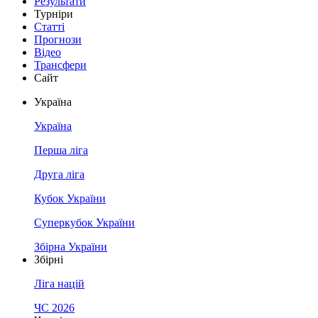
Результати
Турніри
Статті
Прогнози
Відео
Трансфери
Сайт
Україна
Україна
Перша ліга
Друга ліга
Кубок України
Суперкубок України
Збірна України
Збірні
Ліга націй
ЧС 2026