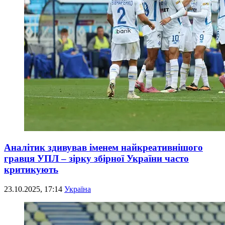
Аналітик здивував іменем найкреативнішого
гравця УПЛ – зірку збірної України часто
критикують
23.10.2025, 17:14
Україна