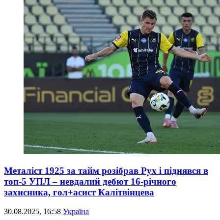
Металіст 1925 за тайм розібрав Рух і піднявся в
топ-5 УПЛ – невдалий дебют 16-річного
захисника, гол+асист Калітвінцева
30.08.2025, 16:58
Україна