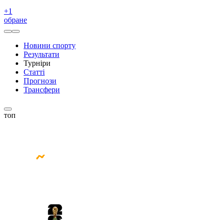
+
1
обране
Новини спорту
Результати
Турніри
Статті
Прогнози
Трансфери
топ