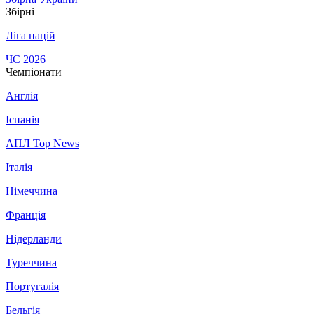
Збірні
Ліга націй
ЧС 2026
Чемпіонати
Англія
Іспанія
АПЛ Top News
Італія
Німеччина
Франція
Нідерланди
Туреччина
Португалія
Бельгія