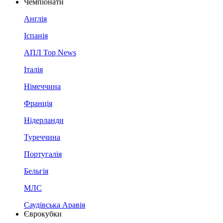
Чемпіонати
Англія
Іспанія
АПЛ Top News
Італія
Німеччина
Франція
Нідерланди
Туреччина
Португалія
Бельгія
МЛС
Саудівська Аравія
Єврокубки