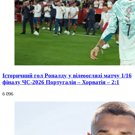
Історичний гол Роналду у відеоогляді матчу 1/16
фіналу ЧС-2026 Португалія – Хорватія – 2:1
6 096