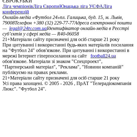
ЄВРОКУБКИ
Ліга чемпіонів
Ліга Європи
Юнацька ліга УЄФА
Ліга
конференцій
Онлайн-медіа «Футбол 24»
пл. Галицька, буд. 15, м. Львів,
79008
Телефон +380 (32) 229-77-77
Адреса електронної пошти
—
legal@24tv.com.ua
Ідентифікатор онлайн-медіа в Реєстрі
суб’єктів у сфері медіа — R40-06058
21+
Матеріали сайту призначені для осіб старше 21 року
При цитуванні і використанні будь-яких матеріалів посилання
на "Футбол 24" обов'язкове. При цитуванні і використанні в
мережі Інтернет гіперпосилання на сайт
football24.ua
обов'язкове. Матеріали зі знаком "Спецпроект",
"Партнерський матеріал", "Реклама", "Новини компаній"
публікуємо на правах реклами.
21+
Матеріали сайту призначені для осіб старше 21 року
Усi права захищенi. © 2005 -
2026
, ПрАТ "Телерадіокомпанія
Люкс". "Футбол 24".