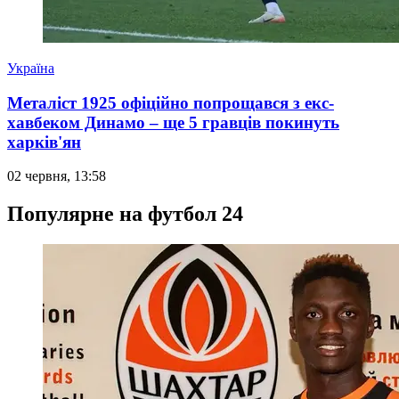
Україна
Металіст 1925 офіційно попрощався з екс-
хавбеком Динамо – ще 5 гравців покинуть
харків'ян
02 червня, 13:58
Популярне на футбол 24