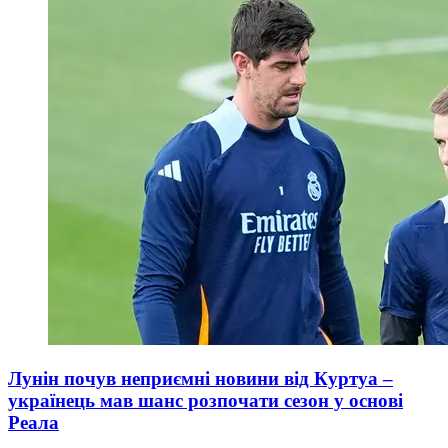
Лунін почув неприємні новини від Куртуа –
українець мав шанс розпочати сезон у основі
Реала