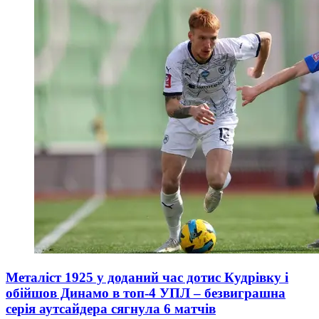
Металіст 1925 у доданий час дотис Кудрівку і
обійшов Динамо в топ-4 УПЛ – безвиграшна
серія аутсайдера сягнула 6 матчів