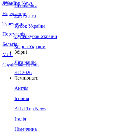
Франція
ЛЧ - Top News
Перша ліга
Нідерланди
Друга ліга
Туреччина
Кубок України
Португалія
Суперкубок України
Бельгія
Збірна України
Збірні
МЛС
Ліга націй
Саудівська Аравія
ЧС 2026
Чемпіонати
Англія
Іспанія
АПЛ Top News
Італія
Німеччина