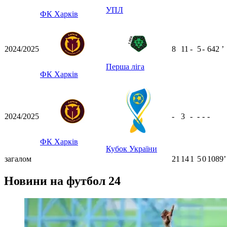
УПЛ
ФК Харків
2024/2025
8
11
-
5
-
642
ʼ
Перша ліга
ФК Харків
2024/2025
-
3
-
-
-
-
ФК Харків
Кубок України
загалом
21
14
1
5
0
1089ʼ
Новини на футбол 24