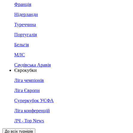
Франція
Нідерланди
Туреччина
Португалія
Бельгія
МЛС
Саудівська Аравія
Єврокубки
Ліга чемпіонів
Ліга Європи
Суперкубок УЄФА
Ліга конференцій
ЛЧ - Top News
До всіх турнірів