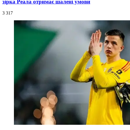
зірка Реала отримає шалені умови
3 317