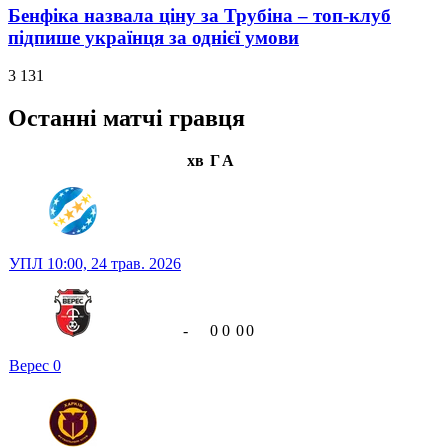
Бенфіка назвала ціну за Трубіна – топ-клуб
підпише українця за однієї умови
3 131
Останні матчі гравця
хв
Г
А
УПЛ
10:00,
24 трав. 2026
-
0
0
0
0
Верес
0