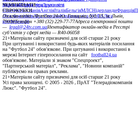
політика
Україна
ЧЕМПІОНАТИ
Перша ліга
Структура власності
Друга ліга
Німеччина
ЄВРОКУБКИ
Іспанія
Англія
Італія
Бельгія
МЛС
Нідерланди
Франція
П
Ліга чемпіонів
Онлайн-медіа «Футбол 24»
Ліга Європи
Юнацька ліга УЄФА
пл. Галицька, буд. 15, м. Львів,
Ліга
конференцій
79008
Телефон +380 (32) 229-77-77
Адреса електронної пошти
—
legal@24tv.com.ua
Ідентифікатор онлайн-медіа в Реєстрі
суб’єктів у сфері медіа — R40-06058
21+
Матеріали сайту призначені для осіб старше 21 року
При цитуванні і використанні будь-яких матеріалів посилання
на "Футбол 24" обов'язкове. При цитуванні і використанні в
мережі Інтернет гіперпосилання на сайт
football24.ua
обов'язкове. Матеріали зі знаком "Спецпроект",
"Партнерський матеріал", "Реклама", "Новини компаній"
публікуємо на правах реклами.
21+
Матеріали сайту призначені для осіб старше 21 року
Усi права захищенi. © 2005 -
2026
, ПрАТ "Телерадіокомпанія
Люкс". "Футбол 24".