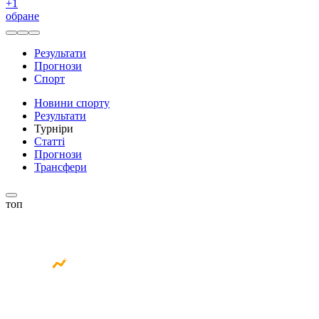
+
1
обране
Результати
Прогнози
Спорт
Новини спорту
Результати
Турніри
Статті
Прогнози
Трансфери
топ