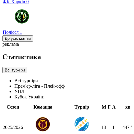
ФК Харків
0
Полісся
1
До усіх матчів
реклама
Статистика
Всі турніри
Всі турніри
Прем'єр-ліга - Плей-офф
УПЛ
Кубок України
Сезон
Команда
Турнір
М
Г
А
хв
2025/2026
13
-
1
-
-
447
ʼ