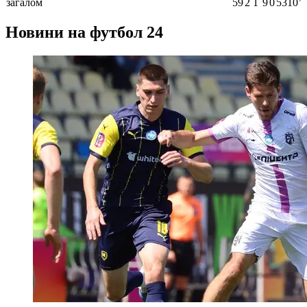
загалом
59
2
1
9
0
5310ʼ
Новини на футбол 24