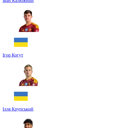
Іван Калюжний
Ігор Когут
Ілля Крупський