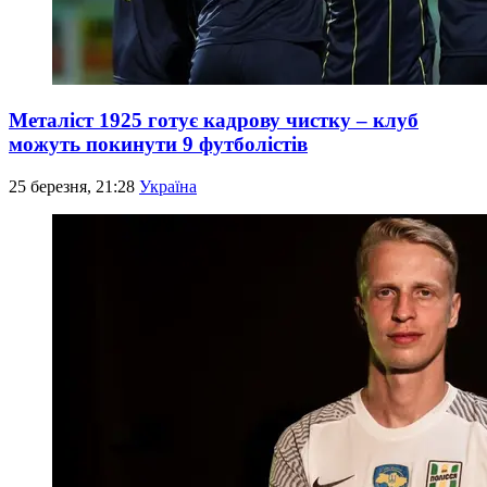
Металіст 1925 готує кадрову чистку – клуб
можуть покинути 9 футболістів
25 березня, 21:28
Україна