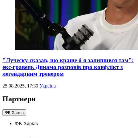
"Луческу сказав, що краще б я залишився там":
екс-гравець Динамо розповів про конфлікт з
легендарним тренером
25.08.2025, 17:30
Україна
Партнери
ФК Харків
ФК Харків