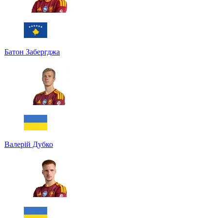
Батон Забергджа
Валерій Дубко