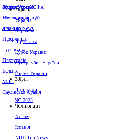
Збірна України
Італія
Суперкубок УЄФА
Україна
Німеччина
Ліга конференцій
Україна
Франція
ЛЧ - Top News
Перша ліга
Нідерланди
Друга ліга
Туреччина
Кубок України
Португалія
Суперкубок України
Бельгія
Збірна України
Збірні
МЛС
Ліга націй
Саудівська Аравія
ЧС 2026
Чемпіонати
Англія
Іспанія
АПЛ Top News