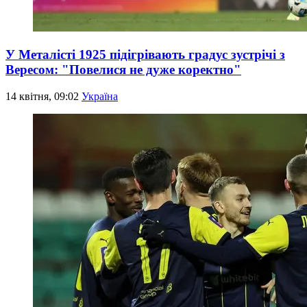
У Металісті 1925 підігрівають градус зустрічі з
Вересом: "Повелися не дуже коректно"
14 квітня, 09:02
Україна