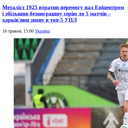
Металіст 1925 втратив перемогу над Епіцентром
і збільшив безвиграшну серію до 5 матчів –
харків'яни знову в топ-5 УПЛ
16 травня, 15:00
Україна