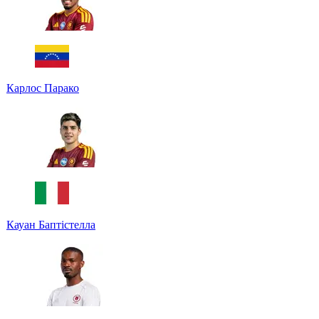
Карлос Парако
Кауан Баптістелла