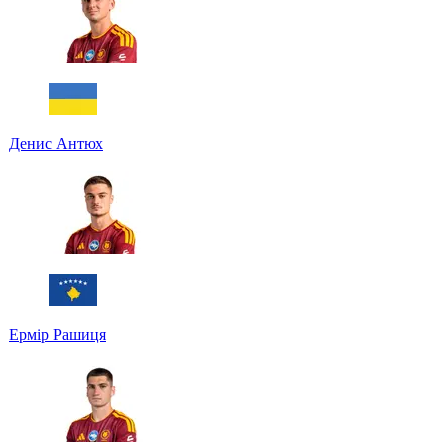
Денис Антюх
Ермір Рашиця