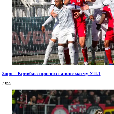
Зоря – Кривбас: прогноз і анонс матчу УПЛ
7 855