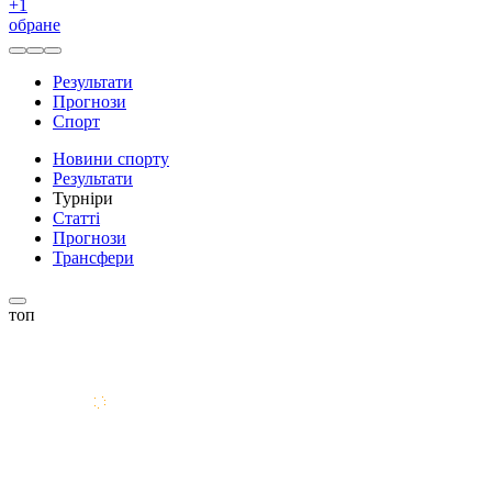
+
1
обране
Результати
Прогнози
Спорт
Новини спорту
Результати
Турніри
Статті
Прогнози
Трансфери
топ