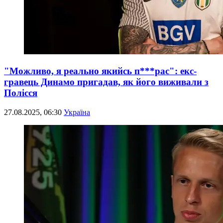
"Можливо, я реально якийсь п***рас": екс-
гравець Динамо пригадав, як його виживали з
Полісся
27.08.2025, 06:30
Україна