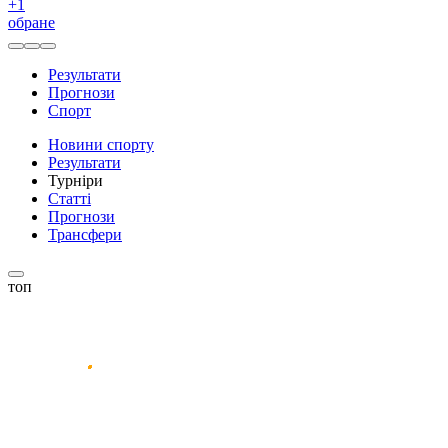
+
1
обране
Результати
Прогнози
Спорт
Новини спорту
Результати
Турніри
Статті
Прогнози
Трансфери
топ