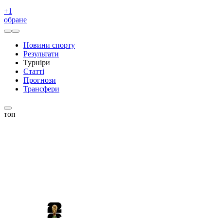
+
1
обране
Новини спорту
Результати
Турніри
Статті
Прогнози
Трансфери
топ