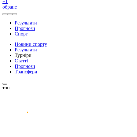
+
1
обране
Результати
Прогнози
Спорт
Новини спорту
Результати
Турніри
Статті
Прогнози
Трансфери
топ