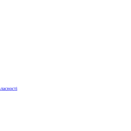
ласності