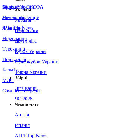
Збірна України
Італія
Суперкубок УЄФА
Україна
Німеччина
Ліга конференцій
Україна
Франція
ЛЧ - Top News
Перша ліга
Нідерланди
Друга ліга
Туреччина
Кубок України
Португалія
Суперкубок України
Бельгія
Збірна України
Збірні
МЛС
Ліга націй
Саудівська Аравія
ЧС 2026
Чемпіонати
Англія
Іспанія
АПЛ Top News