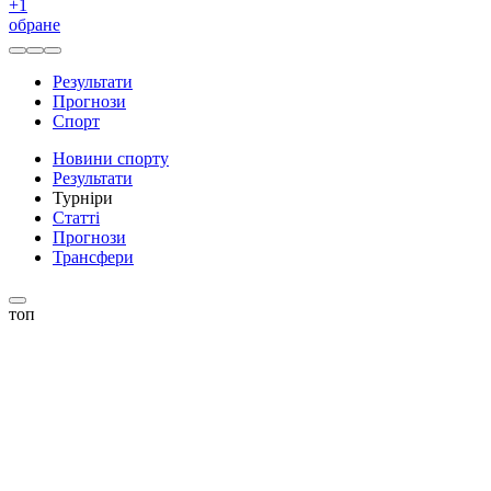
+
1
обране
Результати
Прогнози
Спорт
Новини спорту
Результати
Турніри
Статті
Прогнози
Трансфери
топ