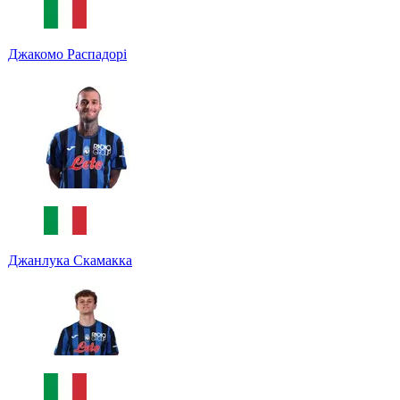
Джакомо Распадорі
Джанлука Скамакка