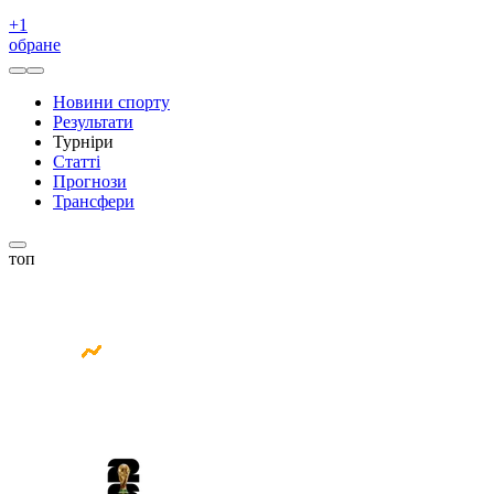
+
1
обране
Новини спорту
Результати
Турніри
Статті
Прогнози
Трансфери
топ