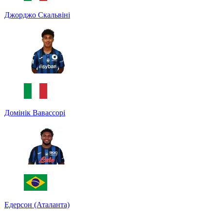
Джорджо Скальвіні
Домінік Вавассорі
Едерсон (Аталанта)