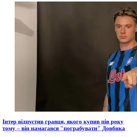
Інтер відпустив гравця, якого купив пів року
тому – він намагався "пограбувати" Довбика