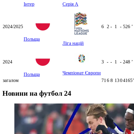
Інтер
Серія А
2024/2025
6
2
-
1
-
526
ʼ
Польща
Ліга націй
2024
3
-
-
1
-
248
ʼ
Чемпіонат Європи
Польща
загалом
71
6
8
13
0
4165ʼ
Новини на футбол 24