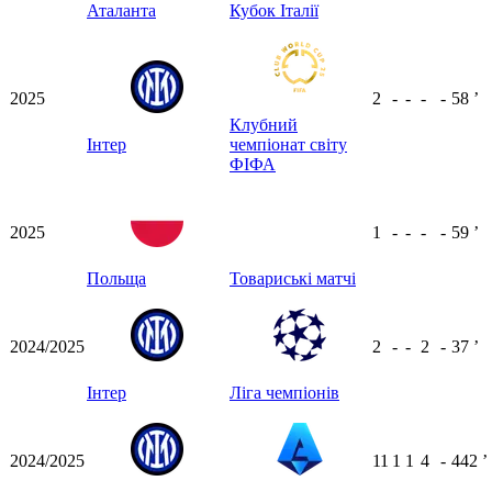
Аталанта
Кубок Італії
2025
2
-
-
-
-
58
ʼ
Клубний
Інтер
чемпіонат світу
ФІФА
2025
1
-
-
-
-
59
ʼ
Польща
Товариські матчі
2024/2025
2
-
-
2
-
37
ʼ
Інтер
Ліга чемпіонів
2024/2025
11
1
1
4
-
442
ʼ