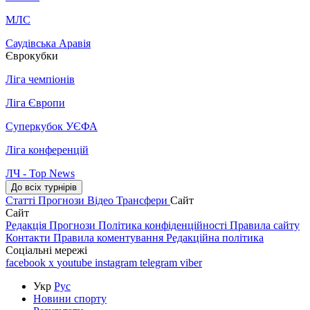
МЛС
Саудівська Аравія
Єврокубки
Ліга чемпіонів
Ліга Європи
Суперкубок УЄФА
Ліга конференцій
ЛЧ - Top News
До всіх турнірів
Статті
Прогнози
Відео
Трансфери
Сайт
Сайт
Редакція
Прогнози
Політика конфіденційності
Правила сайту
Контакти
Правила коментування
Редакційна політика
Соціальні мережі
facebook
x
youtube
instagram
telegram
viber
Укр
Рус
Новини спорту