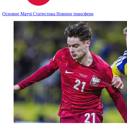
Основне
Матчі
Статистика
Новини
трансфери