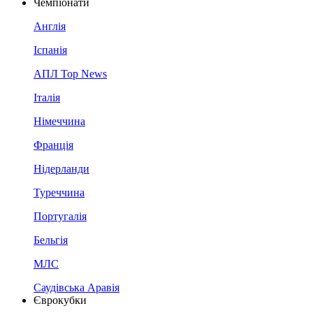
Чемпіонати
Англія
Іспанія
АПЛ Top News
Італія
Німеччина
Франція
Нідерланди
Туреччина
Португалія
Бельгія
МЛС
Саудівська Аравія
Єврокубки