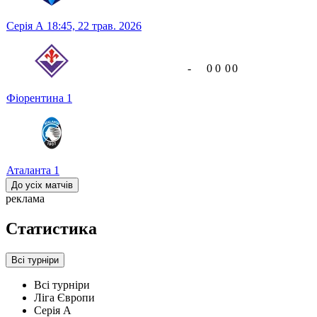
Серія А
18:45,
22 трав. 2026
-
0
0
0
0
Фіорентина
1
Аталанта
1
До усіх матчів
реклама
Статистика
Всі турніри
Всі турніри
Ліга Європи
Серія А