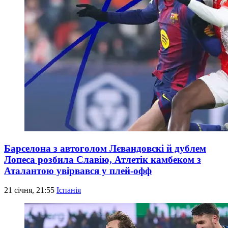
Барселона з автоголом Лєвандовскі й дублем
Лопеса розбила Славію, Атлетік камбеком з
Аталантою увірвався у плей-офф
21 січня, 21:55
Іспанія