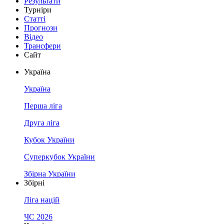
Результати
Турніри
Статті
Прогнози
Відео
Трансфери
Сайт
Україна
Україна
Перша ліга
Друга ліга
Кубок України
Суперкубок України
Збірна України
Збірні
Ліга націй
ЧС 2026