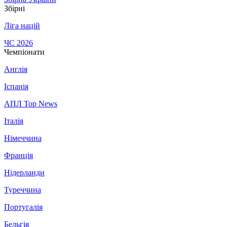
Збірні
Ліга націй
ЧС 2026
Чемпіонати
Англія
Іспанія
АПЛ Top News
Італія
Німеччина
Франція
Нідерланди
Туреччина
Португалія
Бельгія