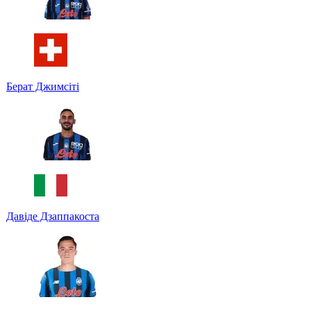
Берат Джимсіті
Давіде Дзаппакоста