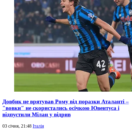
Довбик не врятував Рому від поразки Аталанті –
"вовки" не скористались осічкою Ювентуса і
відпустили Мілан у відрив
03 січня, 21:48
Італія