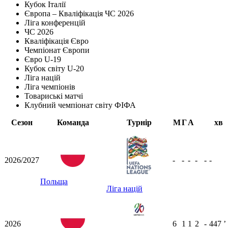
Кубок Італії
Європа – Кваліфікація ЧС 2026
Ліга конференцій
ЧС 2026
Кваліфікація Євро
Чемпіонат Європи
Євро U-19
Кубок світу U-20
Ліга націй
Ліга чемпіонів
Товариські матчі
Клубний чемпіонат світу ФІФА
Сезон
Команда
Турнір
М
Г
А
хв
2026/2027
-
-
-
-
-
-
Польща
Ліга націй
2026
6
1
1
2
-
447
ʼ