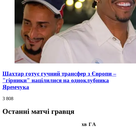
Шахтар готує гучний трансфер з Європи –
"гірники" націлилися на одноклубника
Яремчука
3 808
Останні матчі гравця
хв
Г
А