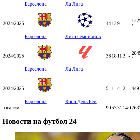
Барселона
Ла Лига
122
2024/2025
14
13
9
-
-
ʼ
Барселона
Лига чемпионов
284
2024/2025
36
18
11
3
-
ʼ
Барселона
Ла Лига
2024/2025
5
1
4
2
-
44
Барселона
Копа Дель Рей
загалом
99
53
31
14
0
763
Новости на футбол 24