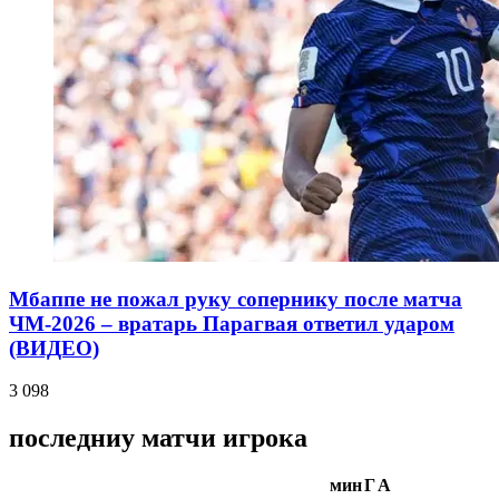
Мбаппе не пожал руку сопернику после матча
ЧМ-2026 – вратарь Парагвая ответил ударом
(ВИДЕО)
3 098
последниу матчи игрока
мин
Г
А