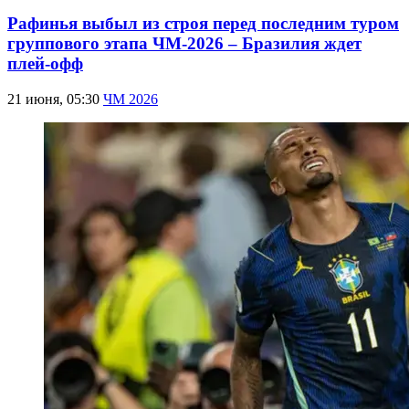
Рафинья выбыл из строя перед последним туром
группового этапа ЧМ-2026 – Бразилия ждет
плей-офф
21 июня, 05:30
ЧМ 2026