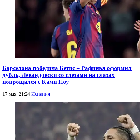
Барселона победила Бетис – Рафинья оформил
дубль, Левандовски со слезами на глазах
попрощался с Камп Ноу
17 мая, 21:24
Испания