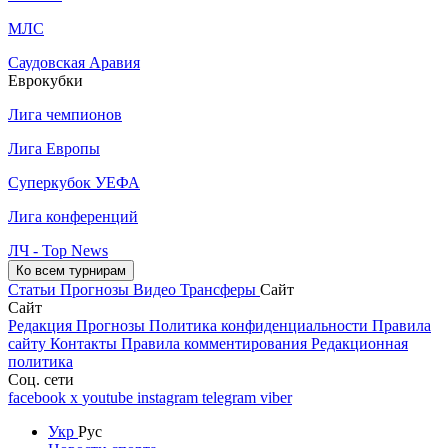
МЛС
Саудовская Аравия
Еврокубки
Лига чемпионов
Лига Европы
Суперкубок УЕФА
Лига конференций
ЛЧ - Top News
Ко всем турнирам
Статьи
Прогнозы
Видео
Трансферы
Сайт
Сайт
Редакция
Прогнозы
Политика конфиденциальности
Правила
сайту
Контакты
Правила комментирования
Редакционная
политика
Соц. сети
facebook
x
youtube
instagram
telegram
viber
Укр
Рус