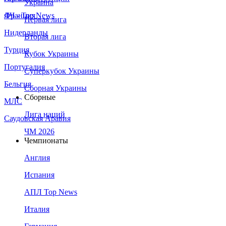
Украина
Франция
ЛЧ - Top News
Первая лига
Нидерланды
Вторая лига
Турция
Кубок Украины
Португалия
Суперкубок Украины
Бельгия
Сборная Украины
Сборные
МЛС
Лига наций
Саудовская Аравия
ЧМ 2026
Чемпионаты
Англия
Испания
АПЛ Top News
Италия