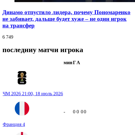
Динамо отпустило лидера, почему Пономаренко
не забивает, дальше будет хуже – не один игрок
на трансфер
6 749
последниу матчи игрока
мин
Г
А
ЧМ 2026
21:00,
18 июль 2026
-
0
0
0
0
Франция
4