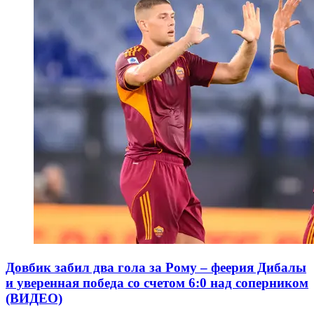
Довбик забил два гола за Рому – феерия Дибалы
и уверенная победа со счетом 6:0 над соперником
(ВИДЕО)