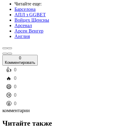
Читайте еще
:
Барселона
АПЛ з GGBET
Войцех Щенсны
Арсенал
Арсен Венгер
Англия
0
Комментировать
️👍
0
️🔥
0
️😄
0
️😢
0
️🤬
0
комментарии
Читайте также