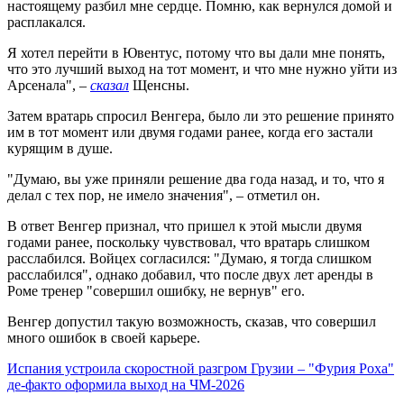
настоящему разбил мне сердце. Помню, как вернулся домой и
расплакался.
Я хотел перейти в Ювентус, потому что вы дали мне понять,
что это лучший выход на тот момент, и что мне нужно уйти из
Арсенала", –
сказал
Щенсны.
Затем вратарь спросил Венгера, было ли это решение принято
им в тот момент или двумя годами ранее, когда его застали
курящим в душе.
"Думаю, вы уже приняли решение два года назад, и то, что я
делал с тех пор, не имело значения", – отметил он.
В ответ Венгер признал, что пришел к этой мысли двумя
годами ранее, поскольку чувствовал, что вратарь слишком
расслабился. Войцех согласился: "Думаю, я тогда слишком
расслабился", однако добавил, что после двух лет аренды в
Роме тренер "совершил ошибку, не вернув" его.
Венгер допустил такую возможность, сказав, что совершил
много ошибок в своей карьере.
Испания устроила скоростной разгром Грузии – "Фурия Роха"
де-факто оформила выход на ЧМ-2026