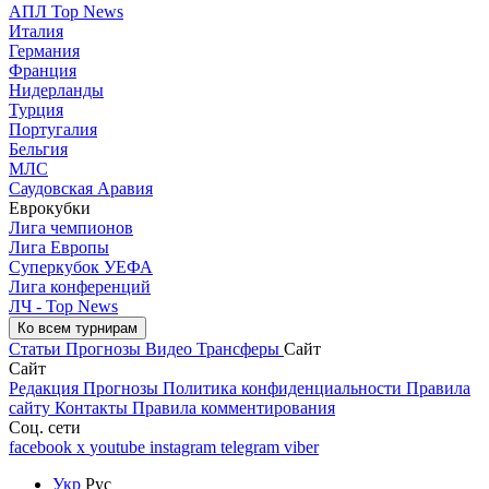
АПЛ Top News
Италия
Германия
Франция
Нидерланды
Турция
Португалия
Бельгия
МЛС
Саудовская Аравия
Еврокубки
Лига чемпионов
Лига Европы
Суперкубок УЕФА
Лига конференций
ЛЧ - Top News
Ко всем турнирам
Статьи
Прогнозы
Видео
Трансферы
Сайт
Сайт
Редакция
Прогнозы
Политика конфиденциальности
Правила
сайту
Контакты
Правила комментирования
Соц. сети
facebook
x
youtube
instagram
telegram
viber
Укр
Рус