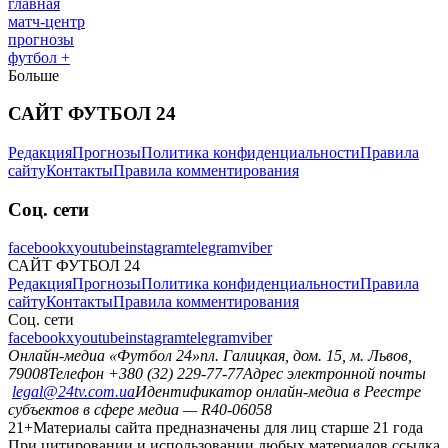
главная
матч-центр
прогнозы
футбол +
Больше
САЙТ ФУТБОЛ 24
Редакция
Прогнозы
Политика конфиденциальности
Правила
сайту
Контакты
Правила комментирования
Соц. сети
facebook
x
youtube
instagram
telegram
viber
САЙТ ФУТБОЛ 24
Редакция
Прогнозы
Политика конфиденциальности
Правила
сайту
Контакты
Правила комментирования
Соц. сети
facebook
x
youtube
instagram
telegram
viber
Онлайн-медиа «Футбол 24»
пл. Галицкая, дом. 15, м. Львов,
79008
Телефон +380 (32) 229-77-77
Адрес электронной почты
legal@24tv.com.ua
Идентификатор онлайн-медиа в Реестре
субъектов в сфере медиа — R40-06058
21+
Материалы сайта предназначены для лиц старше 21 года
При цитировании и использовании любых материалов ссылка