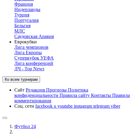
Франция
Нидерланды
Турция
Португалия
Бельгия
МЛС
Саудовская Аравия
Еврокубки
Лига чемпионов
Лига Европы
Суперкубок УЕФА
Лига конференций
ЛЧ - Top News
Ко всем турнирам
Сайт
Редакция
Прогнозы
Политика
конфиденциальности
Правила сайту
Контакты
Правила
комментирования
Соц. сети
facebook
x
youtube
instagram
telegram
viber
Футбол 24