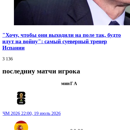
"Хочу, чтобы они выходили на поле так, будто
идут на войну": самый суеверный тренер
Испании
3 136
последниу матчи игрока
мин
Г
А
ЧМ 2026
22:00,
19 июль 2026