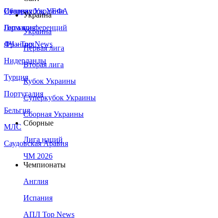
Сборная Украины
Италия
Суперкубок УЕФА
Украина
Германия
Лига конференций
Украина
Франция
ЛЧ - Top News
Первая лига
Нидерланды
Вторая лига
Турция
Кубок Украины
Португалия
Суперкубок Украины
Бельгия
Сборная Украины
Сборные
МЛС
Лига наций
Саудовская Аравия
ЧМ 2026
Чемпионаты
Англия
Испания
АПЛ Top News