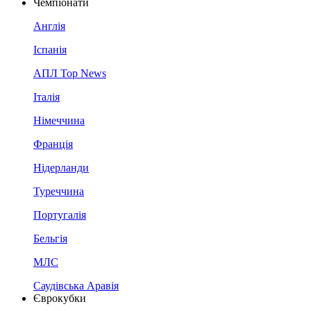
Чемпіонати
Англія
Іспанія
АПЛ Top News
Італія
Німеччина
Франція
Нідерланди
Туреччина
Португалія
Бельгія
МЛС
Саудівська Аравія
Єврокубки