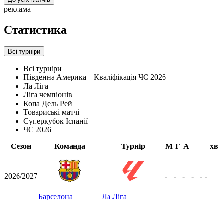
реклама
Статистика
Всі турніри
Всі турніри
Південна Америка – Кваліфікація ЧС 2026
Ла Ліга
Ліга чемпіонів
Копа Дель Рей
Товариські матчі
Суперкубок Іспанії
ЧС 2026
Сезон
Команда
Турнір
М
Г
А
хв
2026/2027
-
-
-
-
-
-
Барселона
Ла Ліга