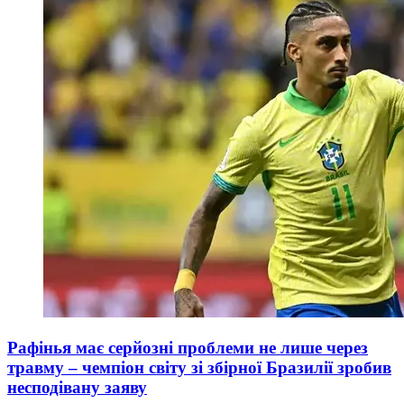
Рафінья має серйозні проблеми не лише через
травму – чемпіон світу зі збірної Бразилії зробив
несподівану заяву