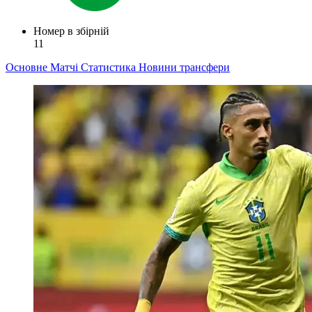
Номер в збірній
11
Основне
Матчі
Статистика
Новини
трансфери