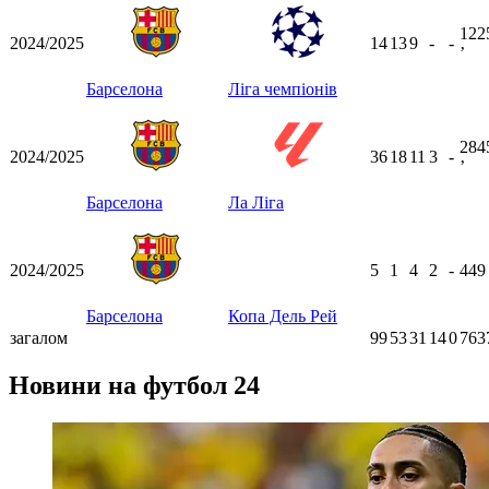
122
2024/2025
14
13
9
-
-
ʼ
Барселона
Ліга чемпіонів
284
2024/2025
36
18
11
3
-
ʼ
Барселона
Ла Ліга
2024/2025
5
1
4
2
-
44
Барселона
Копа Дель Рей
загалом
99
53
31
14
0
763
Новини на футбол 24