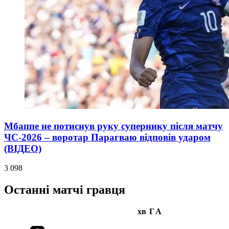
Мбаппе не потиснув руку супернику після матчу
ЧС-2026 – воротар Парагваю відповів ударом
(ВІДЕО)
3 098
Останні матчі гравця
хв
Г
А