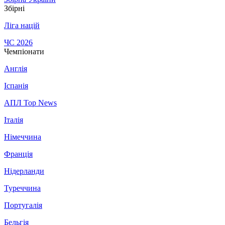
Збірні
Ліга націй
ЧС 2026
Чемпіонати
Англія
Іспанія
АПЛ Top News
Італія
Німеччина
Франція
Нідерланди
Туреччина
Португалія
Бельгія