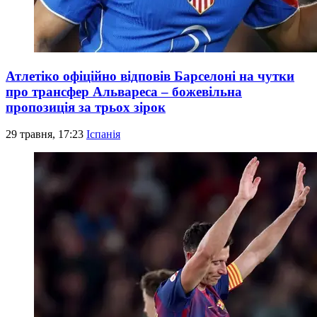
Атлетіко офіційно відповів Барселоні на чутки
про трансфер Альвареса – божевільна
пропозиція за трьох зірок
29 травня, 17:23
Іспанія