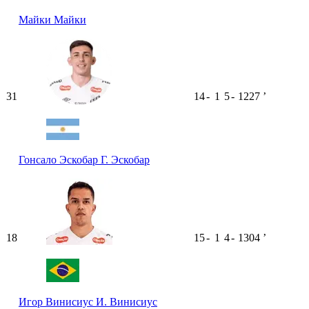
Майки
Майки
31
14
-
1
5
-
1227
ʼ
Гонсало Эскобар
Г. Эскобар
18
15
-
1
4
-
1304
ʼ
Игор Винисиус
И. Винисиус