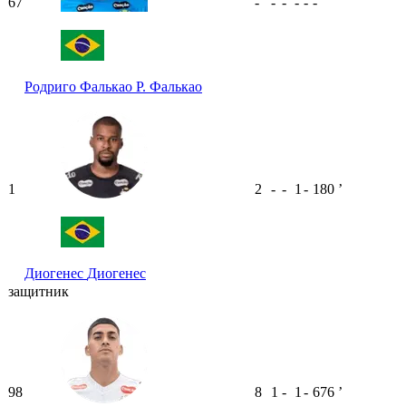
67
-
-
-
-
-
-
Родриго Фалькао
Р. Фалькао
1
2
-
-
1
-
180
ʼ
Диогенес
Диогенес
защитник
98
8
1
-
1
-
676
ʼ