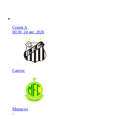
Серия А
00:30, 24 авг. 2026
Сантос
Мирасол
-