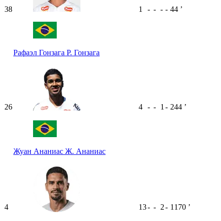
38
1
-
-
-
-
44
ʼ
Рафаэл Гонзага
Р. Гонзага
26
4
-
-
1
-
244
ʼ
Жуан Ананиас
Ж. Ананиас
4
13
-
-
2
-
1170
ʼ