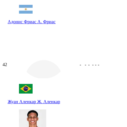
Адонис Фриас
А. Фриас
42
-
-
-
-
-
-
Жуан Аленкар
Ж. Аленкар