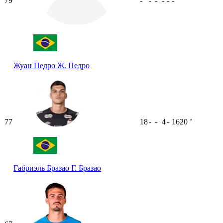
79
-
-
-
-
-
-
Жуан Педро
Ж. Педро
77
18
-
-
4
-
1620
ʼ
Габриэль Бразао
Г. Бразао