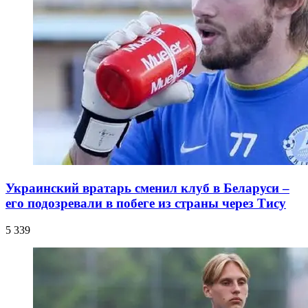
Украинский вратарь сменил клуб в Беларуси –
его подозревали в побеге из страны через Тису
5 339