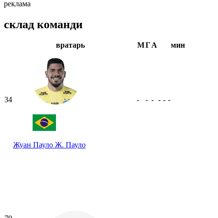
реклама
склад команди
вратарь
М
Г
А
мин
34
-
-
-
-
-
-
Жуан Пауло
Ж. Пауло