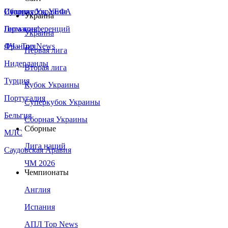
Сборная Украины
Италия
Суперкубок УЕФА
Украина
Германия
Лига конференций
Украина
Франция
ЛЧ - Top News
Первая лига
Нидерланды
Вторая лига
Турция
Кубок Украины
Португалия
Суперкубок Украины
Бельгия
Сборная Украины
Сборные
МЛС
Лига наций
Саудовская Аравия
ЧМ 2026
Чемпионаты
Англия
Испания
АПЛ Top News