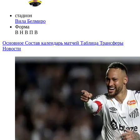
стадион
Вила Белмиро
Форма
В
Н
В
П
В
Основное
Состав
календарь матчей
Таблица
Трансферы
Новости