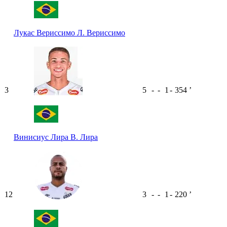
Лукас Вериссимо
Л. Вериссимо
3
5
-
-
1
-
354
ʼ
Винисиус Лира
В. Лира
12
3
-
-
1
-
220
ʼ