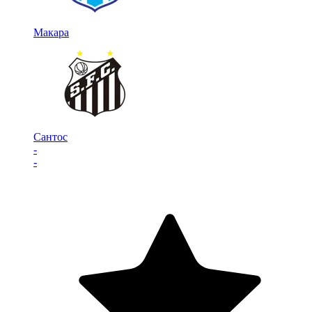
Макара
Сантос
-
-