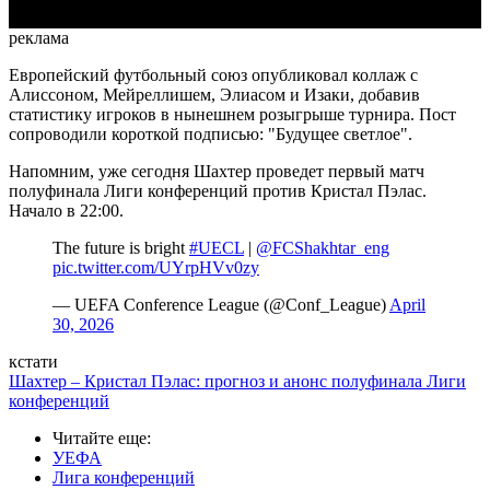
реклама
Европейский футбольный союз опубликовал коллаж с
Алиссоном, Мейреллишем, Элиасом и Изаки, добавив
статистику игроков в нынешнем розыгрыше турнира. Пост
сопроводили короткой подписью: "Будущее светлое".
Напомним, уже сегодня Шахтер проведет первый матч
полуфинала Лиги конференций против Кристал Пэлас.
Начало в 22:00.
The future is bright
#UECL
|
@FCShakhtar_eng
pic.twitter.com/UYrpHVv0zy
— UEFA Conference League (@Conf_League)
April
30, 2026
кстати
Шахтер – Кристал Пэлас: прогноз и анонс полуфинала Лиги
конференций
Читайте еще
:
УЕФА
Лига конференций