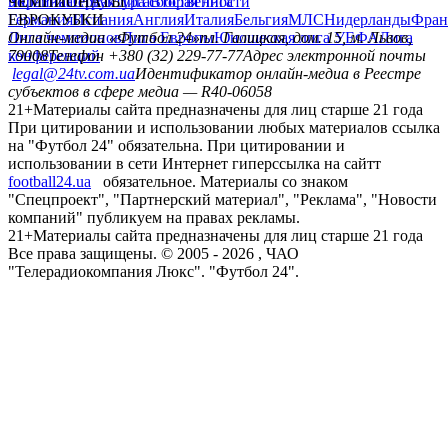
политика
Украина
ЧЕМПИОНАТЫ
Первая лига
Структура собственности
Вторая лига
Германия
ЕВРОКУБКИ
Испания
Англия
Италия
Бельгия
МЛС
Нидерланды
Фран
Лига чемпионов
Онлайн-медиа «Футбол 24»
Лига Европы
пл. Галицкая, дом. 15, м. Львов,
Юношеская лига УЕФА
Лига
конференций
79008
Телефон +380 (32) 229-77-77
Адрес электронной почты
legal@24tv.com.ua
Идентификатор онлайн-медиа в Реестре
субъектов в сфере медиа — R40-06058
21+
Материалы сайта предназначены для лиц старше 21 года
При цитировании и использовании любых материалов ссылка
на "Футбол 24" обязательна. При цитировании и
использовании в сети Интернет гиперссылка на сайтт
football24.ua
обязательное. Материалы со знаком
"Спецпроект", "Партнерский материал", "Реклама", "Новости
компаний" публикуем на правах рекламы.
21+
Материалы сайта предназначены для лиц старше 21 года
Все права защищены. © 2005 -
2026
, ЧАО
"Телерадиокомпания Люкс". "Футбол 24".