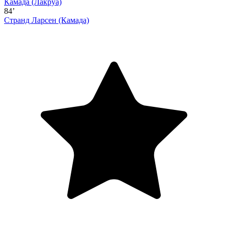
Камада
(Лакруа)
84’
Странд Ларсен
(Камада)