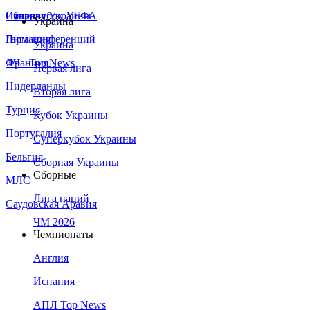
Сборная Украины
Италия
Суперкубок УЕФА
Украина
Германия
Лига конференций
Украина
Франция
ЛЧ - Top News
Первая лига
Нидерланды
Вторая лига
Турция
Кубок Украины
Португалия
Суперкубок Украины
Бельгия
Сборная Украины
Сборные
МЛС
Лига наций
Саудовская Аравия
ЧМ 2026
Чемпионаты
Англия
Испания
АПЛ Top News