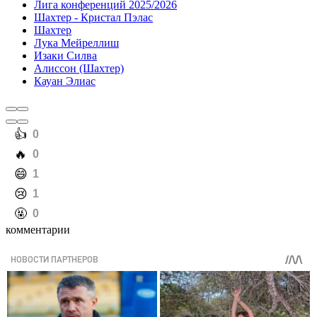
Лига конференций 2025/2026
Шахтер - Кристал Пэлас
Шахтер
Лука Мейреллиш
Изаки Силва
Алиссон (Шахтер)
Кауан Элиас
️👍
0
️🔥
0
️😄
1
️😢
1
️🤬
0
комментарии