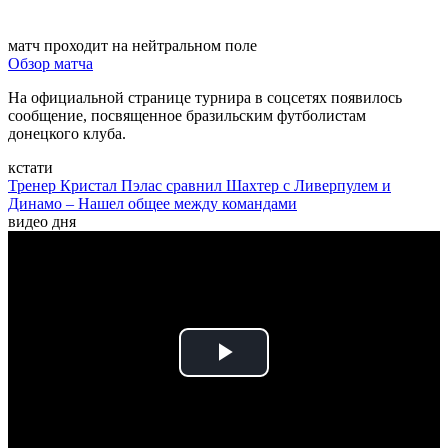
матч проходит на нейтральном поле
Обзор матча
На официальной странице турнира в соцсетях появилось
сообщение, посвященное бразильским футболистам
донецкого клуба.
кстати
Тренер Кристал Пэлас сравнил Шахтер с Ливерпулем и
Динамо – Нашел общее между командами
видео дня
Play
Video