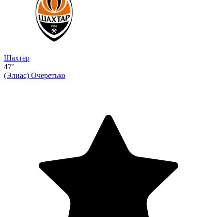
Шахтер
47’
(Элиас)
Очеретько