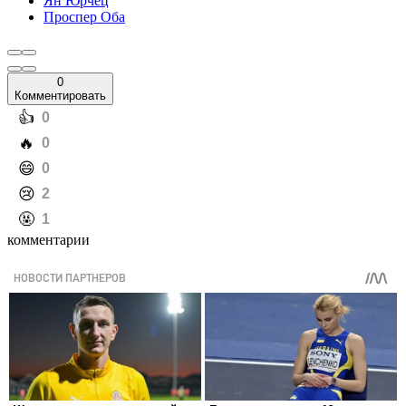
Ян Юрчец
Проспер Оба
0
Комментировать
️👍
0
️🔥
0
️😄
0
️😢
2
️🤬
1
комментарии