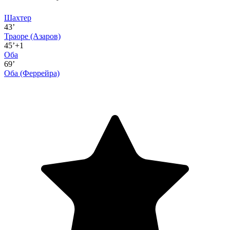
Шахтер
43’
Траоре
(Азаров)
45’+1
Оба
69’
Оба
(Феррейра)