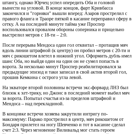
штангу, однако Юрчец успел опередить Оба и головой
вынести на угловой. В конце концов, фарт Кривбасса
закончился и "горняки" вышли вперед: Азаров прострелил с
правого фланга и Траоре пяткой в касание переправил сферу в
сетку. А на последней минуте тайма уже Проспер
воспользовался провалом обороны соперника и прицельно
выстрелил метров с 18-ти – 2:0.
После перерыва Мендоса один гол отквитал – протащив мяч
вдоль линии штрафной (к центру) он пробил метров с 20-ти и
мяч с рикошетом влетел в нижний угол. Оформить дубль имел
шанс Оба, но выйдя один на один он не сумел попасть в
ворота. За несколько минут Проспер реабилитировался за
предыдущие эпизод и таки записал в свой актив второй гол,
прошив Кемкина с острого угла левой.
На экваторе второй половины встречи экс-форвард ЛНЗ был
близок к хет-трику, но Джонс в последний момент выбил мяч
за ворота. Попытал счастья из-за пределов штрафной и
Мендоса – над перекладиной.
В концовке встречи хозяева закрутили интригу по-
максимуму: Парако прострелил в центр, мяч рикошетом от
Бондаря прилетел на ногу Шевченко и тот в касание сделал
счет 2:3. Через мгновение Виливальд мог стать героем