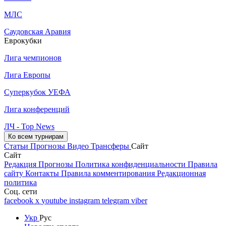
МЛС
Саудовская Аравия
Еврокубки
Лига чемпионов
Лига Европы
Суперкубок УЕФА
Лига конференций
ЛЧ - Top News
Ко всем турнирам
Статьи
Прогнозы
Видео
Трансферы
Сайт
Сайт
Редакция
Прогнозы
Политика конфиденциальности
Правила
сайту
Контакты
Правила комментирования
Редакционная
политика
Соц. сети
facebook
x
youtube
instagram
telegram
viber
Укр
Рус