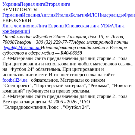
Украина
Первая лига
Вторая лига
ЧЕМПИОНАТЫ
Германия
Испания
Англия
Италия
Бельгия
МЛС
Нидерланды
Фран
ЕВРОКУБКИ
Лига чемпионов
Лига Европы
Юношеская лига УЕФА
Лига
конференций
Онлайн-медиа «Футбол 24»
пл. Галицкая, дом. 15, м. Львов,
79008
Телефон +380 (32) 229-77-77
Адрес электронной почты
legal@24tv.com.ua
Идентификатор онлайн-медиа в Реестре
субъектов в сфере медиа — R40-06058
21+
Материалы сайта предназначены для лиц старше 21 года
При цитировании и использовании любых материалов ссылка
на "Футбол 24" обязательна. При цитировании и
использовании в сети Интернет гиперссылка на сайтт
football24.ua
обязательное. Материалы со знаком
"Спецпроект", "Партнерский материал", "Реклама", "Новости
компаний" публикуем на правах рекламы.
21+
Материалы сайта предназначены для лиц старше 21 года
Все права защищены. © 2005 -
2026
, ЧАО
"Телерадиокомпания Люкс". "Футбол 24".