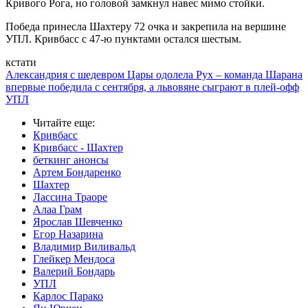
Кривого Рога, но головой замкнул навес мимо стойки.
Победа принесла Шахтеру 72 очка и закрепила на вершине
УПЛ. Кривбасс с 47-ю пунктами остался шестым.
кстати
Александрия с шедевром Цары одолела Рух – команда Шарана
впервые победила с сентября, а львовяне сыграют в плей-офф
УПЛ
Читайте еще
:
Кривбасс
Кривбасс - Шахтер
беткинг анонсы
Артем Бондаренко
Шахтер
Лассина Траоре
Алаа Грам
Ярослав Шевченко
Егор Назарина
Владимир Виливальд
Глейкер Мендоса
Валерий Бондарь
УПЛ
Карлос Парако