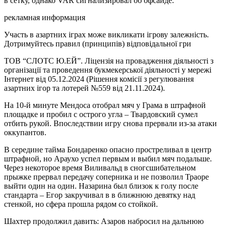
в сетку, однако VAR сигнализировал об офсайде.
рекламная информация
Участь в азартних іграх може викликати ігрову залежність.
Дотримуйтесь правил (принципів) відповідальної гри
ТОВ “СЛОТС Ю.ЕЙ”. Ліцензія на провадження діяльності з
організації та проведення букмекерської діяльності у мережі
Інтернет від 05.12.2024 (Рішення комісії з регулювання
азартних ігор та лотерей №559 від 21.11.2024).
На 10-й минуте Мендоса отобрал мяч у Грама в штрафной
площадке и пробил с острого угла – Твардовский сумел
отбить рукой. Впоследствии игру снова прервали из-за атаки
оккупантов.
В середине тайма Бондаренко опасно простреливал в центр
штрафной, но Араухо успел первым и выбил мяч подальше.
Через некоторое время Виливальд в сногсшибательном
прыжке прервал передачу соперника и не позволил Траоре
выйти один на один. Назарина был близок к голу после
стандарта – Егор закручивал в в ближнюю девятку над
стенкой, но сфера прошла рядом со стойкой.
Шахтер продолжил давить: Азаров набросил на дальнюю