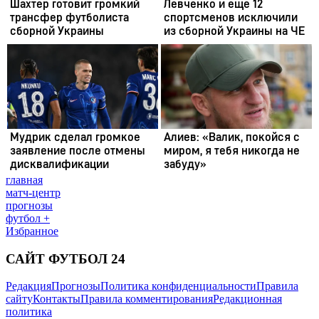
главная
матч-центр
прогнозы
футбол +
Избранное
САЙТ ФУТБОЛ 24
Редакция
Прогнозы
Политика конфиденциальности
Правила
сайту
Контакты
Правила комментирования
Редакционная
политика