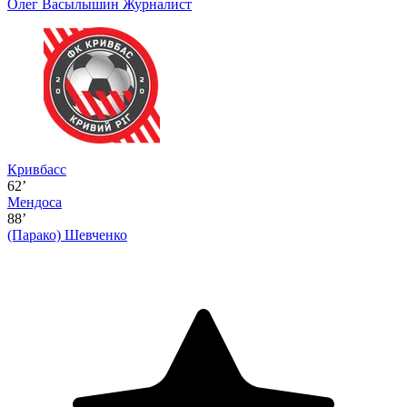
Олег Васылышин
Журналист
Кривбасс
62’
Мендоса
88’
(Парако)
Шевченко