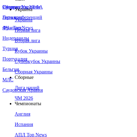
Сборная Украины
Италия
Суперкубок УЕФА
Украина
Германия
Лига конференций
Украина
Франция
ЛЧ - Top News
Первая лига
Нидерланды
Вторая лига
Турция
Кубок Украины
Португалия
Суперкубок Украины
Бельгия
Сборная Украины
Сборные
МЛС
Лига наций
Саудовская Аравия
ЧМ 2026
Чемпионаты
Англия
Испания
АПЛ Top News