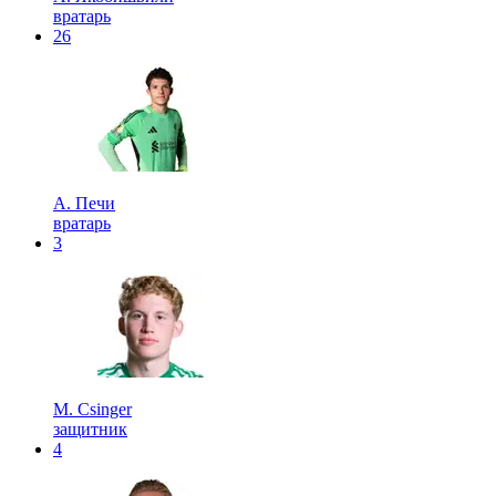
вратарь
26
А. Печи
вратарь
3
M. Csinger
защитник
4