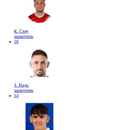
К. Сюч
защитник
18
З. Надь
защитник
14