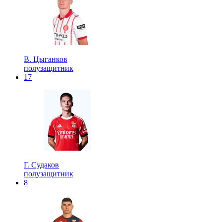
В. Цыганков
полузащитник
17
Г. Судаков
полузащитник
8