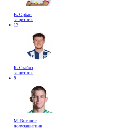
В. Орбан
защитник
17
К. Стайлз
защитник
8
М. Виталис
полузащитник