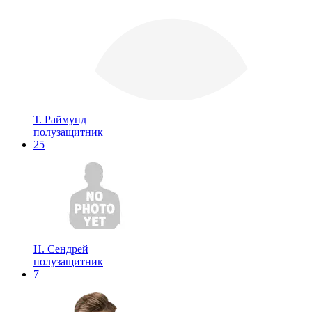
Т. Раймунд
полузащитник
25
Н. Сендрей
полузащитник
7