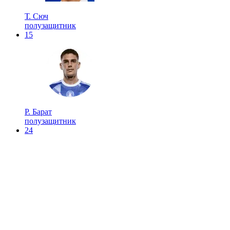
Т. Сюч
полузащитник
15
P. Барат
полузащитник
24