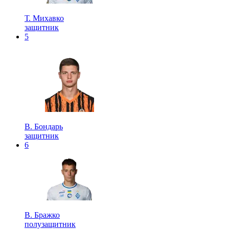
Т. Михавко
защитник
5
В. Бондарь
защитник
6
В. Бражко
полузащитник