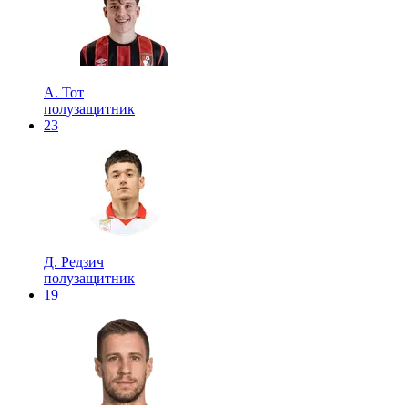
А. Тот
полузащитник
23
Д. Редзич
полузащитник
19