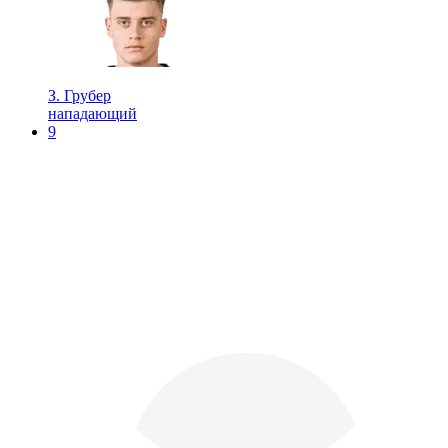
З. Грубер
нападающий
9