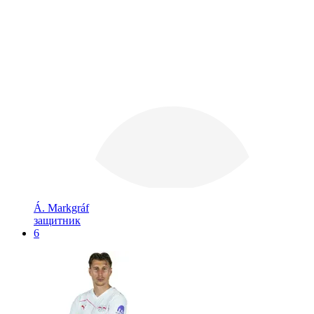
Á. Markgráf
защитник
6