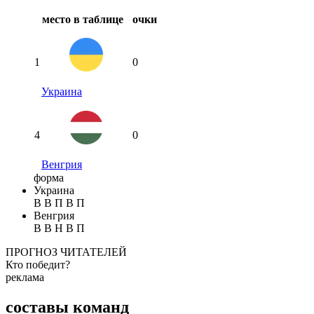
место в таблице
очки
1
0
Украина
4
0
Венгрия
форма
Украина
В
В
П
В
П
Венгрия
В
В
Н
В
П
ПРОГНОЗ ЧИТАТЕЛЕЙ
Кто победит?
реклама
Спрогнозируете точный счет?
составы команд