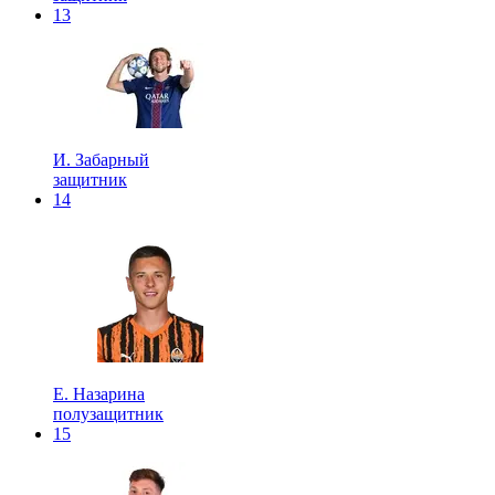
13
И. Забарный
защитник
14
Е. Назарина
полузащитник
15