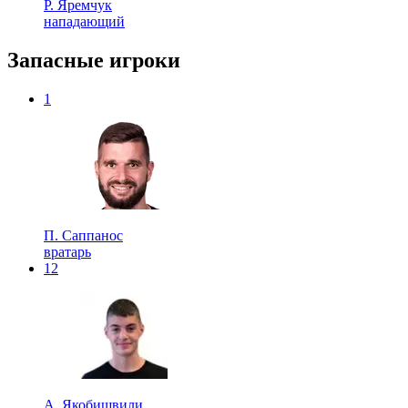
Р. Яремчук
нападающий
Запасные игроки
1
П. Саппанос
вратарь
12
А. Якобишвили