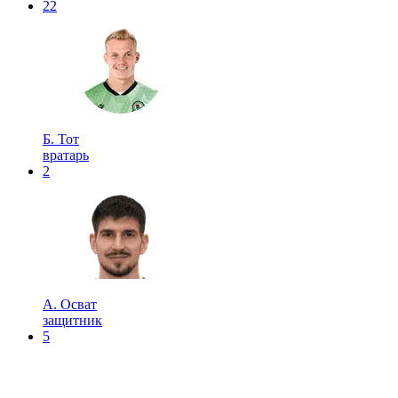
22
Б. Тот
вратарь
2
А. Осват
защитник
5