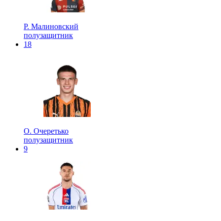
Р. Малиновский
полузащитник
18
О. Очеретько
полузащитник
9