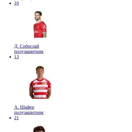
10
Д. Собослай
полузащитник
13
А. Шафер
полузащитник
21