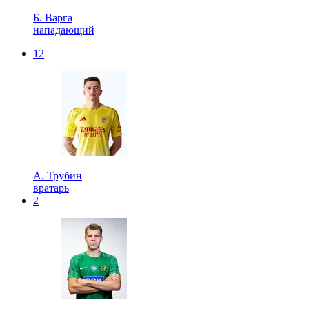
Б. Варга
нападающий
12
А. Трубин
вратарь
2