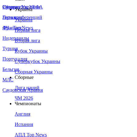
Сборная Украины
Италия
Суперкубок УЕФА
Украина
Германия
Лига конференций
Украина
Франция
ЛЧ - Top News
Первая лига
Нидерланды
Вторая лига
Турция
Кубок Украины
Португалия
Суперкубок Украины
Бельгия
Сборная Украины
Сборные
МЛС
Лига наций
Саудовская Аравия
ЧМ 2026
Чемпионаты
Англия
Испания
АПЛ Top News