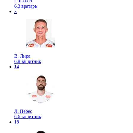
Г. Бразао
6.3
вратарь
3
В. Лира
6.8
защитник
14
Л. Перес
6.6
защитник
18