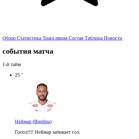
Обзор
Статистика
Трансляция
Состав
Таблица
Новости
события матча
1-й тайм
25 ’
Неймар
(Виейра)
Гооол!!!! Неймар забивает гол.