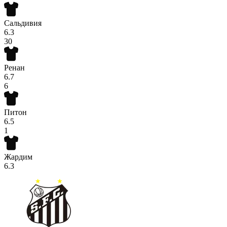
Сальдивия
6.3
30
Ренан
6.7
6
Питон
6.5
1
Жардим
6.3