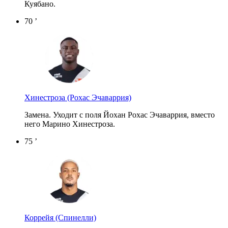
Куябано.
70 ’
Хинестроза
(Рохас Эчаваррия)
Замена. Уходит с поля Йохан Рохас Эчаваррия, вместо
него Марино Хинестроза.
75 ’
Коррейя
(Спинелли)