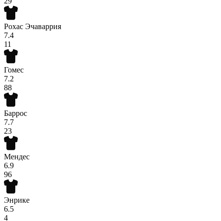
29
Рохас Эчаваррия
7.4
11
Гомес
7.2
88
Баррос
7.7
23
Мендес
6.9
96
Энрике
6.5
4