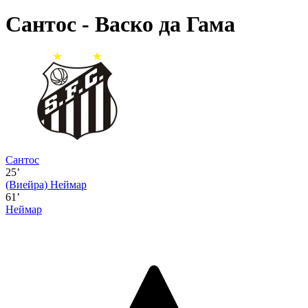
Сантос - Васко да Гама
Сантос
25’
(Виейра)
Неймар
61’
Неймар