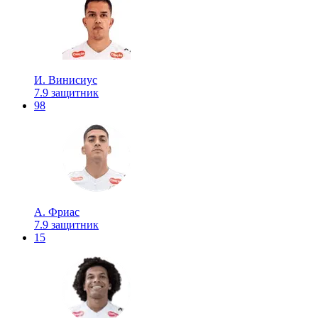
И. Винисиус
7.9
защитник
98
А. Фриас
7.9
защитник
15