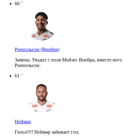
60 ’
Рониэльсон
(Виейра)
Замена. Уходит с поля Мойзес Виейра, вместо него
Рониэльсон.
61 ’
Неймар
Гооол!!!! Неймар забивает гол.