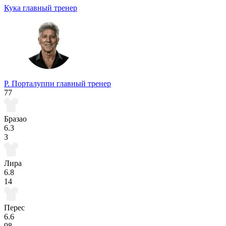
Кука
главный тренер
Р. Порталуппи
главный тренер
77
Бразао
6.3
3
Лира
6.8
14
Перес
6.6
98