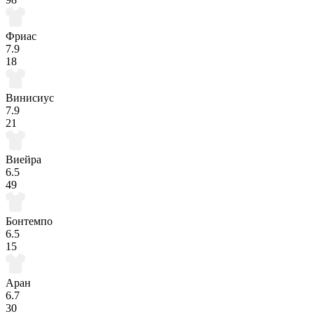
Фриас
7.9
18
Винисиус
7.9
21
Виейра
6.5
49
Бонтемпо
6.5
15
Аран
6.7
30