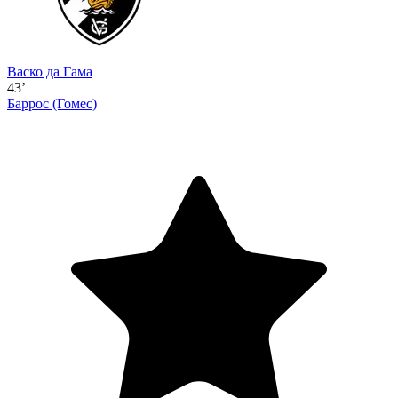
Васко да Гама
43’
Баррос
(Гомес)