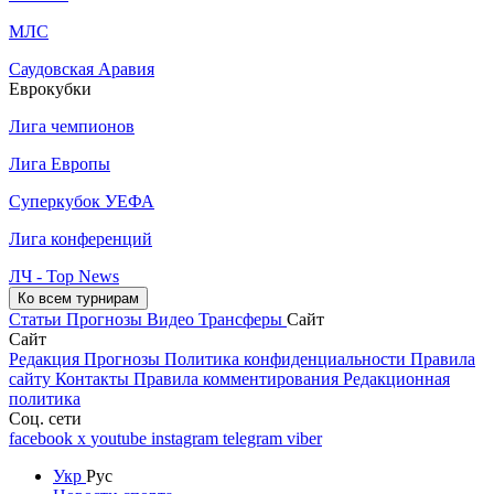
МЛС
Саудовская Аравия
Еврокубки
Лига чемпионов
Лига Европы
Суперкубок УЕФА
Лига конференций
ЛЧ - Top News
Ко всем турнирам
Статьи
Прогнозы
Видео
Трансферы
Сайт
Сайт
Редакция
Прогнозы
Политика конфиденциальности
Правила
сайту
Контакты
Правила комментирования
Редакционная
политика
Соц. сети
facebook
x
youtube
instagram
telegram
viber
Укр
Рус