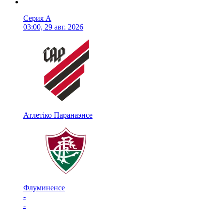
Серия А
03:00, 29 авг. 2026
Атлетіко Паранаэнсе
Флуминенсе
-
-