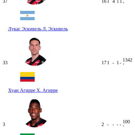
37
16
1
4
1
1
ʼ
Лукас Эскивель
Л. Эскивель
1342
33
17
1
-
1
-
ʼ
Хуан Агирре
Х. Агирре
100
3
2
-
-
-
-
ʼ