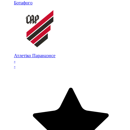
Ботафого
Атлетіко Паранаэнсе
-
-