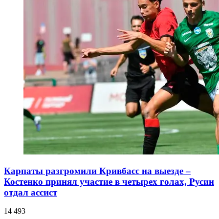
Карпаты разгромили Кривбасс на выезде –
Костенко принял участие в четырех голах, Русин
отдал ассист
14 493