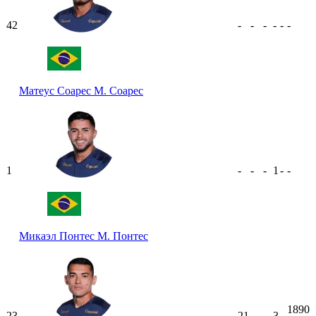
42
-
-
-
-
-
-
Матеус Соарес
М. Соарес
1
-
-
-
1
-
-
Микаэл Понтес
М. Понтес
1890
23
21
-
-
3
-