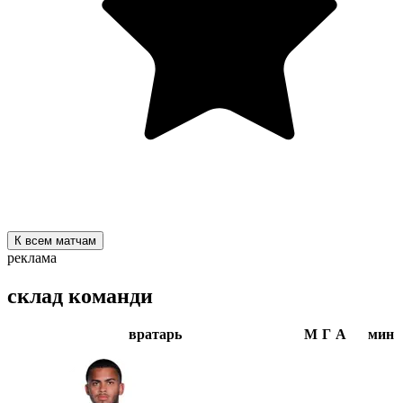
К всем матчам
реклама
склад команди
вратарь
М
Г
А
мин