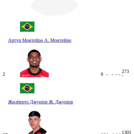
Артур Монтейро
А. Монтейро
273
2
6
-
-
-
-
ʼ
Жилберто Джуніор
Ж. Джуніор
1301