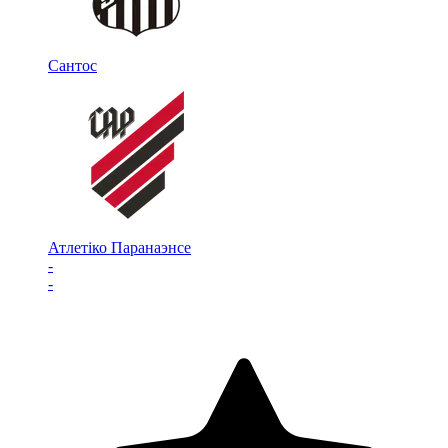
Сантос
Атлетіко Паранаэнсе
-
-