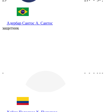
ʼ
Адербар Сантос
А. Сантос
защитник
-
-
-
-
-
-
-