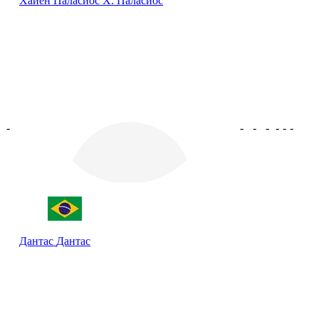
Хайен Паласиос
Х. Паласиос
-
-
-
-
-
-
-
Дантас
Дантас