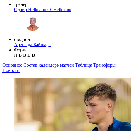
тренер
Одаир Hellmann
О. Hellmann
стадион
Арена да Байшада
Форма
Н
В
В
В
В
Основное
Состав
календарь матчей
Таблица
Трансферы
Новости