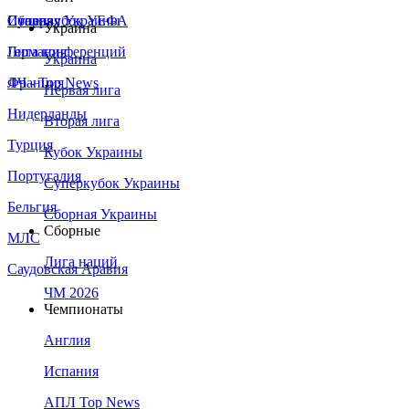
Сборная Украины
Италия
Суперкубок УЕФА
Украина
Германия
Лига конференций
Украина
Франция
ЛЧ - Top News
Первая лига
Нидерланды
Вторая лига
Турция
Кубок Украины
Португалия
Суперкубок Украины
Бельгия
Сборная Украины
Сборные
МЛС
Лига наций
Саудовская Аравия
ЧМ 2026
Чемпионаты
Англия
Испания
АПЛ Top News