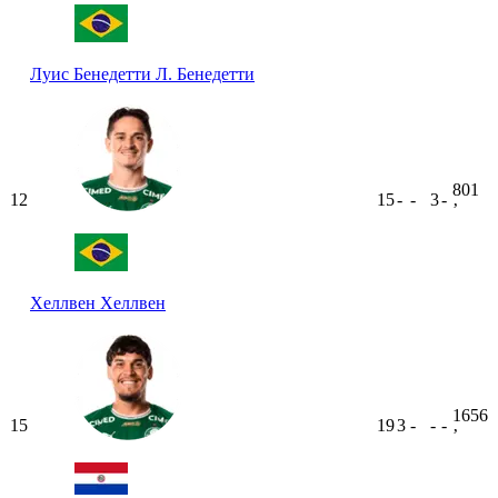
Луис Бенедетти
Л. Бенедетти
801
12
15
-
-
3
-
ʼ
Хеллвен
Хеллвен
1656
15
19
3
-
-
-
ʼ