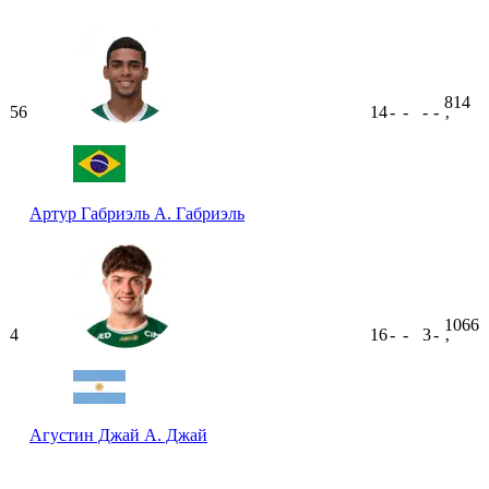
814
56
14
-
-
-
-
ʼ
Артур Габриэль
А. Габриэль
1066
4
16
-
-
3
-
ʼ
Агустин Джай
А. Джай