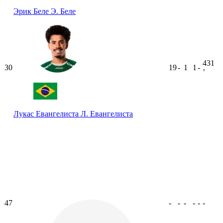
Эрик Беле
Э. Беле
431
30
19
-
1
1
-
ʼ
Лукас Евангелиста
Л. Евангелиста
47
-
-
-
-
-
-