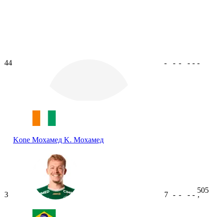
44
-
-
-
-
-
-
Kone Мохамед
K. Мохамед
505
3
7
-
-
-
-
ʼ