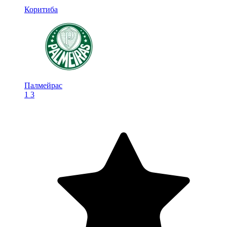
Коритиба
Палмейрас
1
3