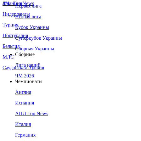
Франция
ЛЧ - Top News
Первая лига
Нидерланды
Вторая лига
Турция
Кубок Украины
Португалия
Суперкубок Украины
Бельгия
Сборная Украины
Сборные
МЛС
Лига наций
Саудовская Аравия
ЧМ 2026
Чемпионаты
Англия
Испания
АПЛ Top News
Италия
Германия