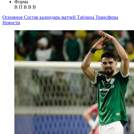
Форма
В
П
В
В
В
Основное
Состав
календарь матчей
Таблица
Трансферы
Новости