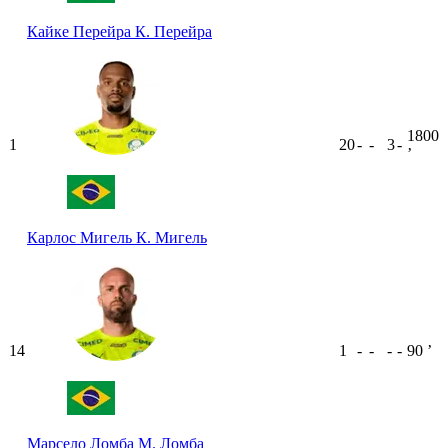
Кайке Перейра
К. Перейра
1800
1
20
-
-
3
-
ʼ
Карлос Мигель
К. Мигель
14
1
-
-
-
-
90
ʼ
Марсело Ломба
М. Ломба