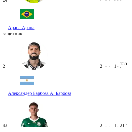
24
-
-
-
-
-
-
Арана
Арана
защитник
155
2
2
-
-
1
-
ʼ
Александер Барбоза
А. Барбоза
43
2
-
-
1
-
21
ʼ