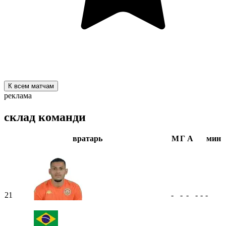
К всем матчам
реклама
склад команди
вратарь
М
Г
А
мин
21
-
-
-
-
-
-