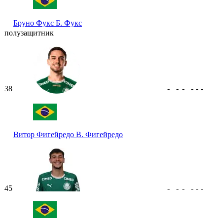
Бруно Фукс
Б. Фукс
полузащитник
38
-
-
-
-
-
-
Витор Фигейредо
В. Фигейредо
45
-
-
-
-
-
-