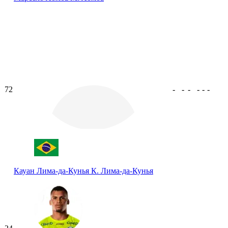
72
-
-
-
-
-
-
Кауан Лима-да-Кунья
К. Лима-да-Кунья