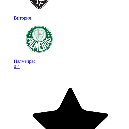
Витория
Палмейрас
0
4