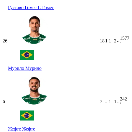
Густаво Гомес
Г. Гомес
1577
26
18
1
1
2
-
ʼ
Мурило
Мурило
242
6
7
-
1
1
-
ʼ
Жефте
Жефте