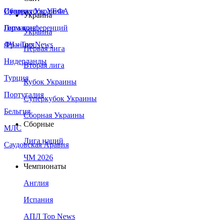
Сборная Украины
Италия
Суперкубок УЕФА
Украина
Германия
Лига конференций
Украина
Франция
ЛЧ - Top News
Первая лига
Нидерланды
Вторая лига
Турция
Кубок Украины
Португалия
Суперкубок Украины
Бельгия
Сборная Украины
Сборные
МЛС
Лига наций
Саудовская Аравия
ЧМ 2026
Чемпионаты
Англия
Испания
АПЛ Top News