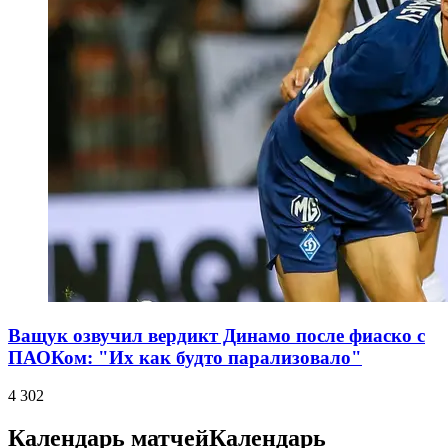
Ващук озвучил вердикт Динамо после фиаско с
ПАОКом: "Их как будто парализовало"
4 302
Календарь матчей
Календарь