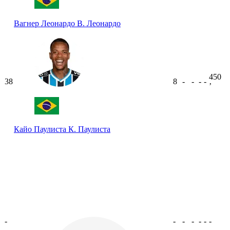
Вагнер Леонардо
В. Леонардо
450
38
8
-
-
-
-
ʼ
Кайо Паулиста
К. Паулиста
-
-
-
-
-
-
-