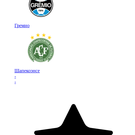
Гремио
Шапекоэнсе
-
-