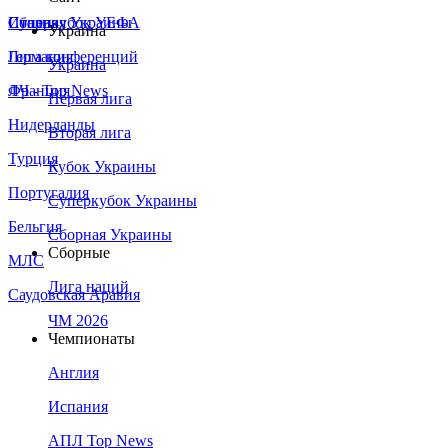
Сборная Украины
Италия
Суперкубок УЕФА
Украина
Германия
Лига конференций
Украина
Франция
ЛЧ - Top News
Первая лига
Нидерланды
Вторая лига
Турция
Кубок Украины
Португалия
Суперкубок Украины
Бельгия
Сборная Украины
Сборные
МЛС
Лига наций
Саудовская Аравия
ЧМ 2026
Чемпионаты
Англия
Испания
АПЛ Top News