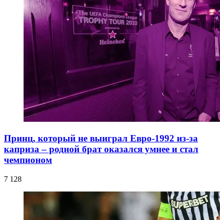
Принц, который не выиграл Евро-1992 из-за
каприза – родной брат оказался умнее и стал
чемпионом
7 128