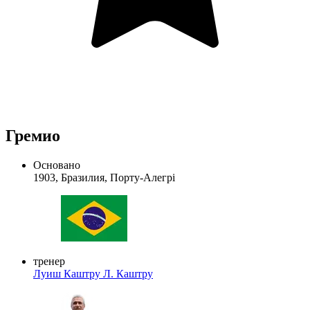
Гремио
Основано
1903, Бразилия, Порту-Алегрі
тренер
Луиш Каштру
Л. Каштру