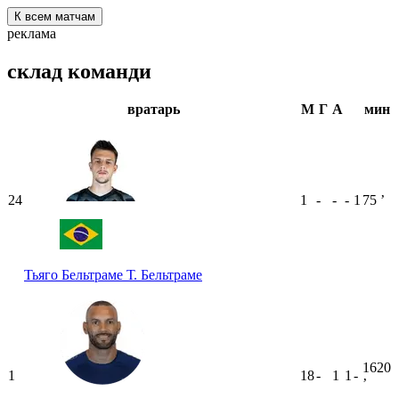
К всем матчам
реклама
склад команди
вратарь
М
Г
А
мин
24
1
-
-
-
1
75
ʼ
Тьяго Бельтраме
Т. Бельтраме
1620
1
18
-
1
1
-
ʼ