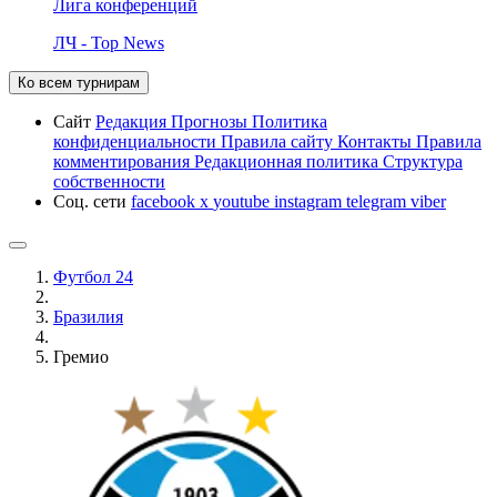
Лига конференций
ЛЧ - Top News
Ко всем турнирам
Сайт
Редакция
Прогнозы
Политика
конфиденциальности
Правила сайту
Контакты
Правила
комментирования
Редакционная политика
Структура
собственности
Соц. сети
facebook
x
youtube
instagram
telegram
viber
Футбол 24
Бразилия
Гремио