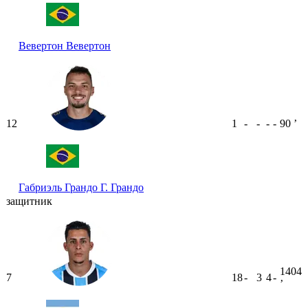
Вевертон
Вевертон
12
1
-
-
-
-
90
ʼ
Габриэль Грандо
Г. Грандо
защитник
1404
7
18
-
3
4
-
ʼ