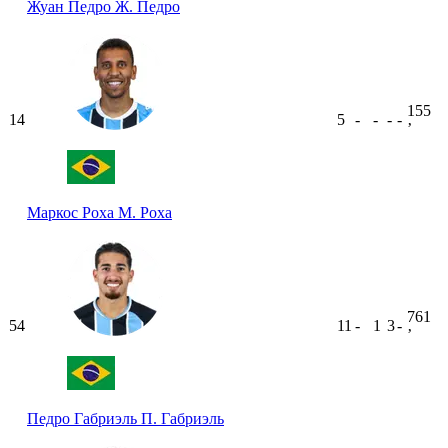
Жуан Педро
Ж. Педро
155
14
5
-
-
-
-
ʼ
Маркос Роха
М. Роха
761
54
11
-
1
3
-
ʼ
Педро Габриэль
П. Габриэль