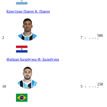
Кристиан Павон
К. Павон
586
2
7
-
-
-
-
ʼ
Фабиан Бальбуэна
Ф. Бальбуэна
258
18
5
-
-
-
-
ʼ