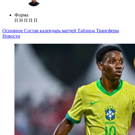
Форма
П
Н
П
П
П
Основное
Состав
календарь матчей
Таблица
Трансферы
Новости