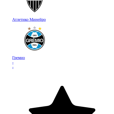
Атлетико Минейро
Гремио
-
-