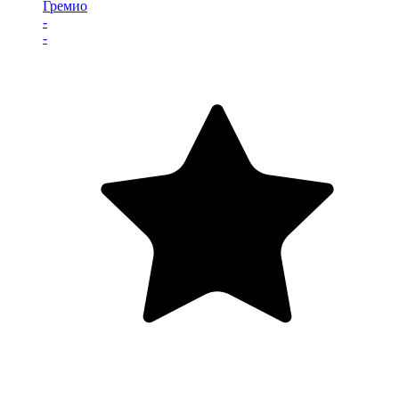
Гремио
-
-