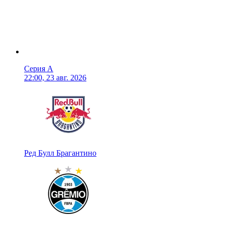
Серия А
22:00, 23 авг. 2026
Ред Булл Брагантино