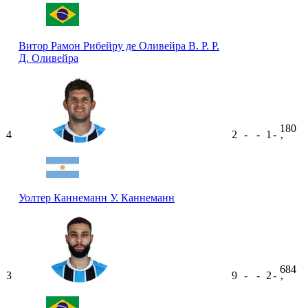
Витор Рамон Рибейру де Оливейра
В. Р. Р.
Д. Оливейра
180
4
2
-
-
1
-
ʼ
Уолтер Каннеманн
У. Каннеманн
684
3
9
-
-
2
-
ʼ