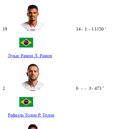
19
14
-
1
-
1
1150
ʼ
Лукас Рамон
Л. Рамон
2
6
-
-
3
-
473
ʼ
Рафаэль Толои
Р. Толои