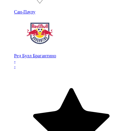
Сан-Паулу
Ред Булл Брагантино
-
-