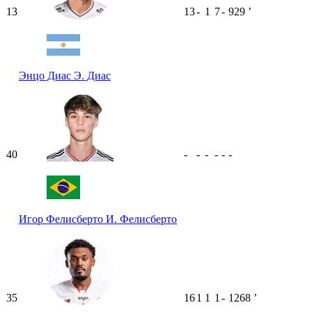
13
13
-
1
7
-
929
ʼ
Энцо Диас
Э. Диас
40
-
-
-
-
-
-
Игор Фелисберто
И. Фелисберто
35
16
1
1
1
-
1268
ʼ