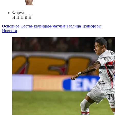
Форма
Н
П
П
В
Н
Основное
Состав
календарь матчей
Таблица
Трансферы
Новости