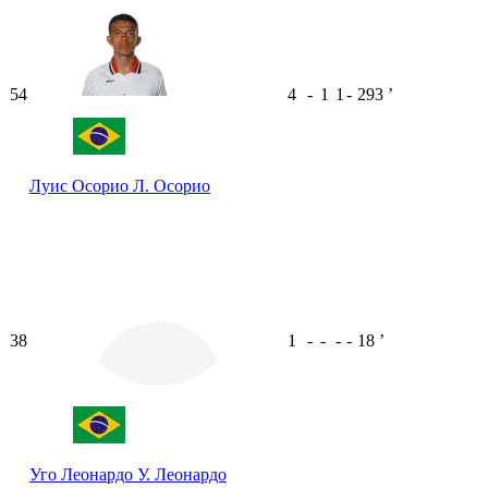
54
4
-
1
1
-
293
ʼ
Луис Осорио
Л. Осорио
38
1
-
-
-
-
18
ʼ
Уго Леонардо
У. Леонардо