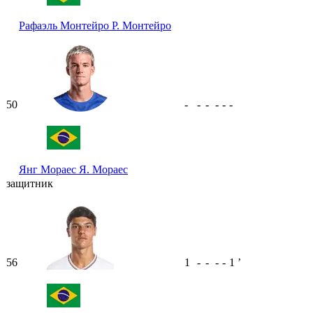
Рафаэль Монтейро
Р. Монтейро
50
-
-
-
-
-
-
Янг Мораес
Я. Мораес
защитник
56
1
-
-
-
-
1
ʼ