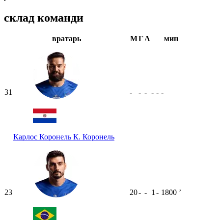
склад команди
вратарь
М
Г
А
мин
31
-
-
-
-
-
-
Карлос Коронель
К. Коронель
23
20
-
-
1
-
1800
ʼ