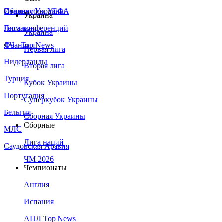
Сборная Украины
Италия
Суперкубок УЕФА
Украина
Германия
Лига конференций
Украина
Франция
ЛЧ - Top News
Первая лига
Нидерланды
Вторая лига
Турция
Кубок Украины
Португалия
Суперкубок Украины
Бельгия
Сборная Украины
Сборные
МЛС
Лига наций
Саудовская Аравия
ЧМ 2026
Чемпионаты
Англия
Испания
АПЛ Top News