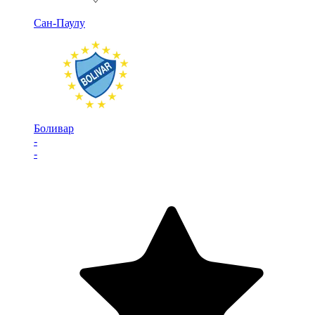
Сан-Паулу
Боливар
-
-