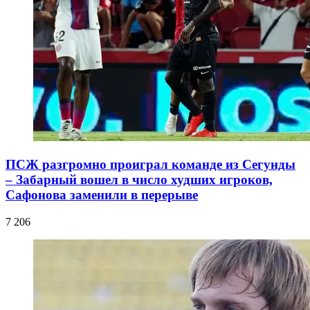
ПСЖ разгромно проиграл команде из Сегунды
– Забарный вошел в число худших игроков,
Сафонова заменили в перерыве
7 206