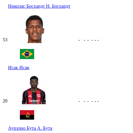
Николас Босхардт
Н. Босхардт
53
-
-
-
-
-
-
Исак
Исак
20
-
-
-
-
-
-
Аурэлио Бута
А. Бута