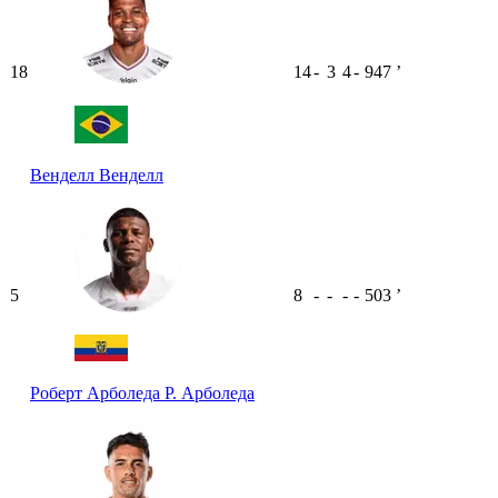
18
14
-
3
4
-
947
ʼ
Венделл
Венделл
5
8
-
-
-
-
503
ʼ
Роберт Арболеда
Р. Арболеда