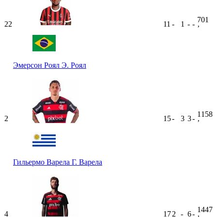
701
22
11
-
1
-
-
ʼ
Эмерсон Роял
Э. Роял
1158
2
15
-
3
3
-
ʼ
Гильермо Варела
Г. Варела
1447
4
17
2
-
6
-