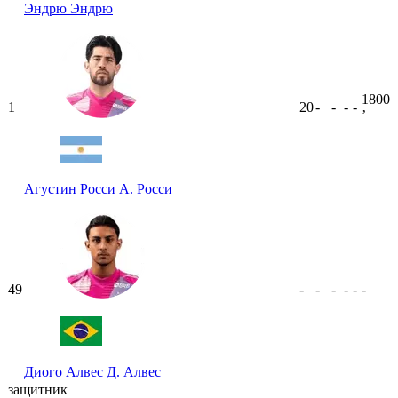
Эндрю
Эндрю
1800
1
20
-
-
-
-
ʼ
Агустин Росси
А. Росси
49
-
-
-
-
-
-
Диого Алвес
Д. Алвес
защитник