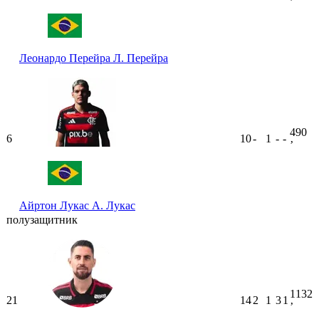
ʼ
Леонардо Перейра
Л. Перейра
490
6
10
-
1
-
-
ʼ
Айртон Лукас
А. Лукас
полузащитник
1132
21
14
2
1
3
1
ʼ