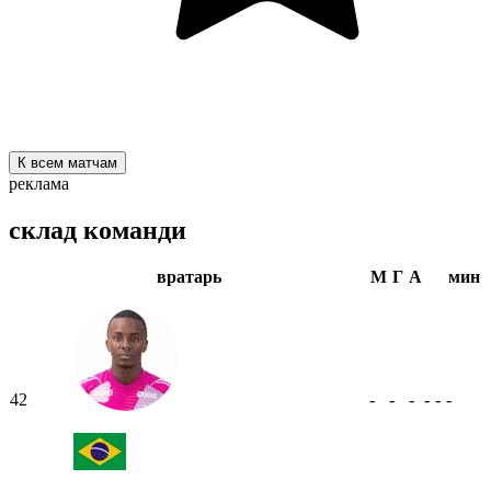
К всем матчам
реклама
склад команди
вратарь
М
Г
А
мин
42
-
-
-
-
-
-