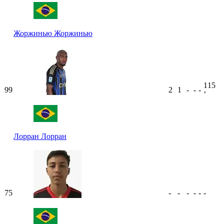
Жоржинью
Жоржинью
115
99
2
1
-
-
-
ʼ
Лорран
Лорран
75
-
-
-
-
-
-