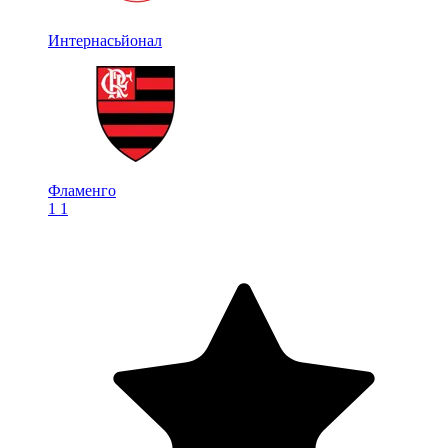
Интернасьйонал
Фламенго
1
1