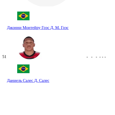
Джонни Монтейру Гоэс
Д. М. Гоэс
51
-
-
-
-
-
-
Даниель Салес
Д. Салес