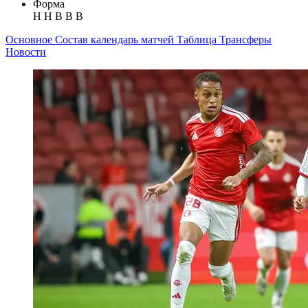
Форма
Н
Н
В
В
В
Основное
Состав
календарь матчей
Таблица
Трансферы
Новости