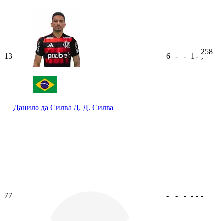
258
13
6
-
-
1
-
ʼ
Данило да Силва
Д. Д. Силва
77
-
-
-
-
-
-