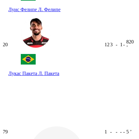
Луис Фелипе
Л. Фелипе
820
20
12
3
-
1
-
ʼ
Лукас Пакета
Л. Пакета
79
1
-
-
-
-
5
ʼ