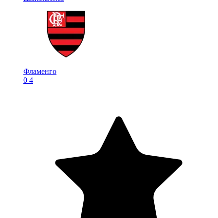
Фламенго
0
4