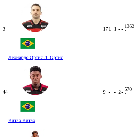
1362
3
17
1
1
-
-
ʼ
Леонардо Ортис
Л. Ортис
570
44
9
-
-
2
-
ʼ
Витао
Витао