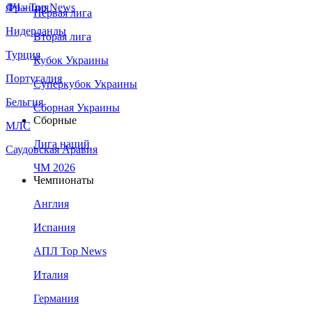
Франция
ЛЧ - Top News
Первая лига
Нидерланды
Вторая лига
Турция
Кубок Украины
Португалия
Суперкубок Украины
Бельгия
Сборная Украины
Сборные
МЛС
Лига наций
Саудовская Аравия
ЧМ 2026
Чемпионаты
Англия
Испания
АПЛ Top News
Италия
Германия