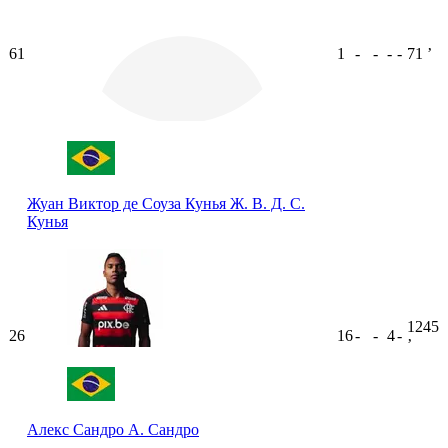
61
1
-
-
-
-
71
ʼ
Жуан Виктор де Соуза Кунья
Ж. В. Д. С.
Кунья
1245
26
16
-
-
4
-
ʼ
Алекс Сандро
А. Сандро